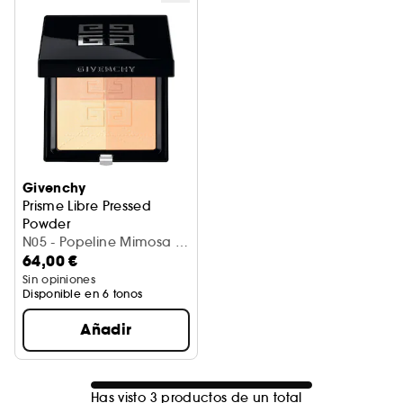
Givenchy
Prisme Libre Pressed
Powder
Polvos compactos fijadores y matificantes
N05 - Popeline Mimosa (7
64,00 €
g)
Sin opiniones
Disponible en 6 tonos
Añadir
Has visto 3 productos de un total