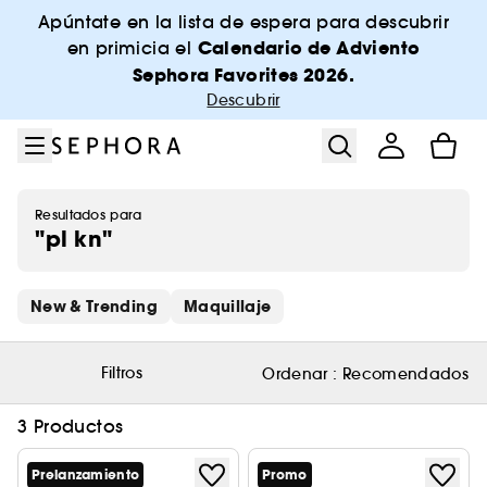
Ir al menú
Ir al contenido principal
Ir al pie de página
Apúntate en la lista de espera para descubrir
Calendario de Adviento
en primicia el
Sephora Favorites 2026.
Descubrir
Resultados para
"pl kn"
Saltar los enlaces rápidos
New & Trending
Maquillaje
Filtros
Ordenar :
Recomendados
3 Productos
Prelanzamiento
Promo