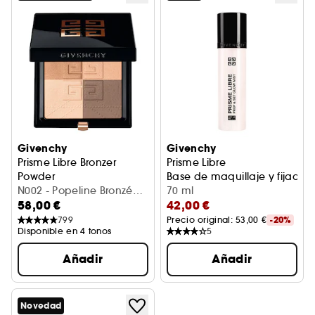
Givenchy
Givenchy
Prisme Libre Bronzer
Prisme Libre
Powder
Base de maquillaje y fijador
Polvos bronceadores y esculpidores 4 Colores
N002 - Popeline Bronzée
70 ml
58,00 €
42,00 €
(7 g)
799
Precio original: 
53,00 €
-20%
Disponible en 4 tonos
5
Añadir
Añadir
Novedad