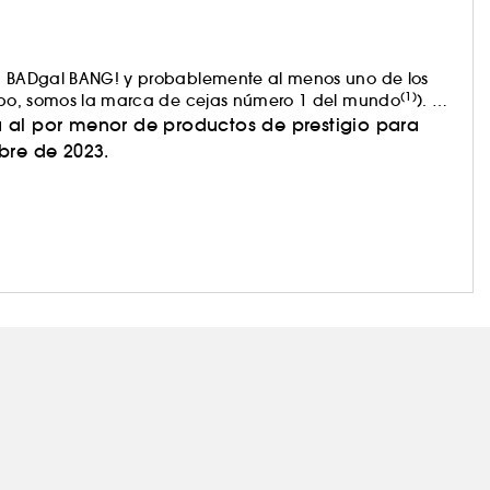
al, BADgal BANG! y probablemente al menos uno de los
(1)
 cabo, somos la marca de cejas número 1 del mundo
). ​
rnos sentir bien. Porque sentirse bien y lucir bien van
 al por menor de productos de prestigio para
bre de 2023.
a en la que puedas confiar como si solo necesitas reírte
 tus risas.