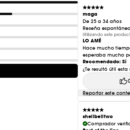
maga
HOT TIP:
De 25 a 34 años
- Aplica sobre las mejillas y difumina rápidament
Reseña espontánea
color rubor perfecto.
Utilizando este prod
- Aplicar en los labios para intensificar el color.
LO AMÉ
- Mezclar con un bálsamo labial para conseguir un 
Hace mucho tiempo 
esperaba mucho p
Recomendado: Sí
¿Te resultó útil esta
Reportar este cont
shellbelltwo
Comprador verif