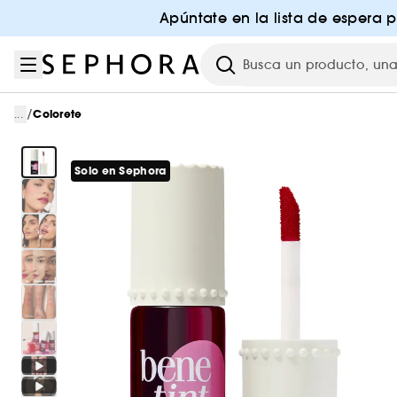
Ir al menú
Ir al contenido principal
Ir al pie de página
Apúntate en la lista de espera 
Investigación
/
...
Colorete
Solo en Sephora