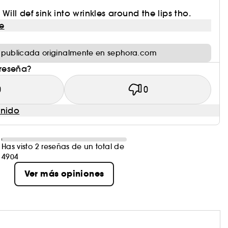
 Will def sink into wrinkles around the lips tho.
e
 publicada originalmente en sephora.com
 reseña?
0
0
enido
Has visto 2 reseñas de un total de
4904
Ver más opiniones