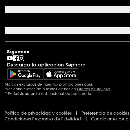
Tarjeta regalo digital
Programa de Fidelidad
Tarjeta regalo física
Acerca de Sephora
Tarjeta regalo para empresas
Mapa del sitio
Trabaja con nosotros
Formulario de contacto
Blog de Sephora
Novedades
Tiendas
Sephora Stands
Rebajas
Internacional
Maquillaje
Descubrir Sephora
Síguenos
San Valentín
Código promocional Sephora
Día del Padre
Descarga la aplicación Sephora
Premio Sephora
Día de la Madre
Calendario Adviento
Singles' Day
Marcas excluidas de nuestras promociones
aquí
.
Black Friday
*Ver condiciones de nuestras ofertas en
Ofertas de Belleza
.
Cyber Monday
**Exclusividad en la red nacional de perfumería.
Blue Monday
Clean at Sephora
Política de privacidad y cookies
Preferencia de cookies
Condiciones Programa de Fidelidad
Condiciones de p