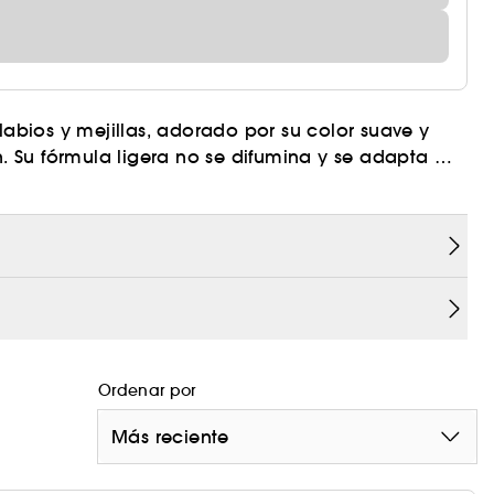
labios y mejillas, adorado por su color suave y
 Su fórmula ligera no se difumina y se adapta a
e que permanece inalterable durante todo el día.
s aún más posibilidades de conseguir el look
ido
ecable
licador
Ordenar por
Más reciente