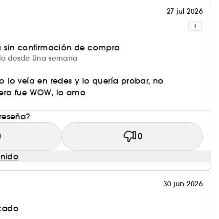
27 jul 2026
e con la yema de los dedos para conseguir un
 sin confirmación de compra
ucto desde Una semana
color natural y luminoso.
lo veía en redes y lo quería probar, no
ero fue WOW, lo amo
 reseña?
0
0
enido
30 jun 2026
icado