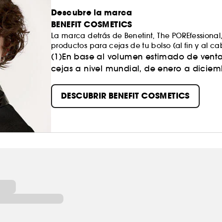
Descubre la marca
BENEFIT COSMETICS
La marca detrás de Benetint, The POREfession
productos para cejas de tu bolso (al fin y al
Creemos que la belleza debe potenciarnos y hace
(1)En base al volumen estimado de venta
siempre de la mano.​
cejas a nivel mundial, de enero a diciem
Así que, tanto si quieres una solución de bellez
un rato, nosotros nos ocupamos de tus cejas y de
DESCUBRIR BENEFIT COSMETICS