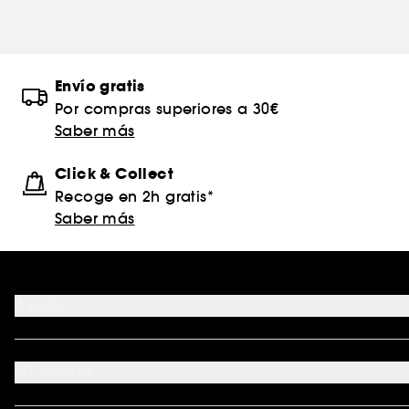
Envío gratis
Por compras superiores a 30€
Saber más
Click & Collect
Recoge en 2h gratis*
Saber más
Ayuda
FAQ
Formas de pago
Mi cuenta
Métodos de entrega
Devoluciones y reembolsos
Seguimiento del pedido