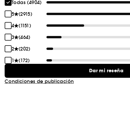
Todas (4904)
5
(2915)
4
(1151)
3
(464)
2
(202)
1
(172)
Dar mi reseña
Condiciones de publicación