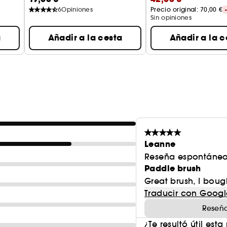
6
Opiniones
Precio original: 
70,00 €
Sin opiniones
a
Añadir a la cesta
Añadir a la c
Leanne
Reseña espontánea
Paddle brush
Great brush, I boug
Traducir con Googl
Reseña
¿Te resultó útil esta