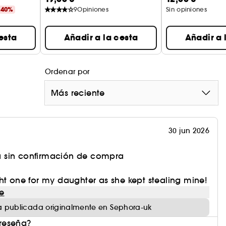
-40%
9
Opiniones
Sin opiniones
esta
Añadir a la cesta
Añadir a 
Ordenar por
Más reciente
30 jun 2026
 sin confirmación de compra
ht one for my daughter as she kept stealing mine!
e
 publicada originalmente en Sephora-uk
 reseña?