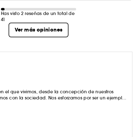
Has visto 2 reseñas de un total de
41
Ver más opiniones
en el que vivimos, desde la concepción de nuestros
mos con la sociedad. Nos esforzamos por ser un ejemplo
o en lo que se refiere al universo de la cosmética, sino