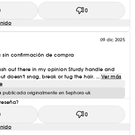
0
0
enido
09 dic 2025
 sin confirmación de compra
ush out there in my opinion Sturdy handle and
t doesn't snag, break or tug the hair. ...
Ver más
e
 publicada originalmente en Sephora-uk
 reseña?
0
0
enido