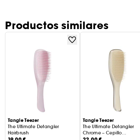
Productos similares
Tangle Teezer
Tangle Teezer
The Ultimate Detangler
The Ultimate Detangler
Hairbrush
Chrome – Cepillo
19,00 €
22,00 €
Cepillo para el cabello
Desenredante