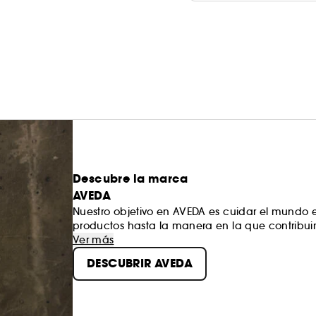
Descubre la marca
AVEDA
Nuestro objetivo en AVEDA es cuidar el mundo 
productos hasta la manera en la que contribui
para la conservación del medio ambiente, no sol
Ver más
en lo que respecta al mundo entero.
DESCUBRIR AVEDA