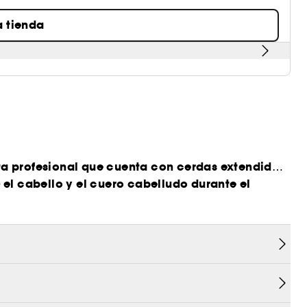
a tienda
ta profesional que cuenta con cerdas extendidas
 el cabello y el cuero cabelludo durante el
)
rigen natural.
r el cabello durante el secado con secador para
 falta en la mitad inferior central del cepillo.
 después de lavar el cepillo.