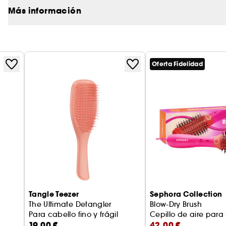
Más información
ayuda a prevenir cualquier crecimiento 
Además,
acumulada en el interior del cepillo.
Este cepillo de paleta de madera Aveda está fabr
Oferta Fidelidad
Tangle Teezer
Sephora Collection
The Ultimate Detangler
Blow-Dry Brush
Para cabello fino y frágil
Cepillo de aire para
19,00 €
42,00 €