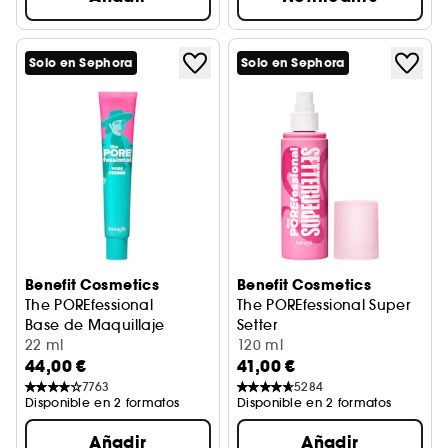
Solo en Sephora
Solo en Sephora
Benefit Cosmetics
Benefit Cosmetics
The POREfessional
The POREfessional Super
Base de Maquillaje
Setter
22 ml
Spray fijador maquillaje
120 ml
44,00 €
41,00 €
7763
5284
Disponible en 2 formatos
Disponible en 2 formatos
Añadir
Añadir