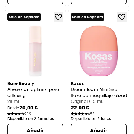
Solo en Sephora
Solo en Sephora
Rare Beauty
Kosas
Always an optimist pore
DreamBeam Mini Size
diffusing
Base de maquillaje alisadora
Prebase difuminadora de poros
28 ml
Original (15 ml)
20,00 €
22,00 €
Desde
239
653
Disponible en 2 formatos
Disponible en 2 tonos
Añadir
Añadir