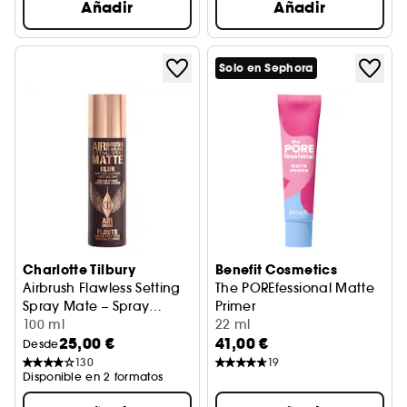
Añadir
Añadir
Solo en Sephora
Charlotte Tilbury
Benefit Cosmetics
Airbrush Flawless Setting
The POREfessional Matte
Spray Mate – Spray
Primer
fijador matificante
100 ml
Primer matificante para poro
22 ml
25,00 €
41,00 €
Desde
130
19
Disponible en 2 formatos