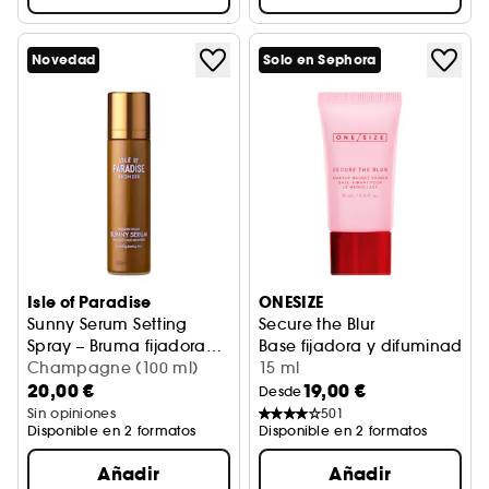
Novedad
Solo en Sephora
Isle of Paradise
ONESIZE
Sunny Serum Setting
Secure the Blur
Spray – Bruma fijadora
Base fijadora y difuminadora
de maquillaje
Champagne (100 ml)
15 ml
20,00 €
19,00 €
Desde
Sin opiniones
501
Disponible en 2 formatos
Disponible en 2 formatos
Añadir
Añadir