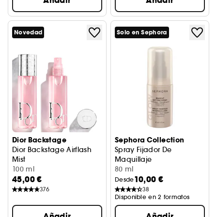
Añadir
Añadir
Novedad
Solo en Sephora
Dior Backstage
Sephora Collection
Dior Backstage Airflash
Spray Fijador De
Mist
Maquillaje
Spray fijador duración e hidratación 24 horas
100 ml
12 Horas De Fijación, Sin Tran
80 ml
45,00 €
10,00 €
Desde
376
38
Disponible en 2 formatos
Añadir
Añadir