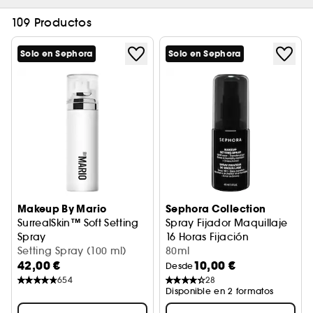
109 Productos
Solo en Sephora
Solo en Sephora
Makeup By Mario
Sephora Collection
SurrealSkin™ Soft Setting
Spray Fijador Maquillaje
Spray
16 Horas Fijación
Spray Fijador
Setting Spray (100 ml)
80ml
42,00 €
10,00 €
Desde
654
28
Disponible en 2 formatos