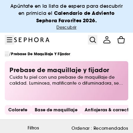
Ir al menú
Ir al contenido principal
Ir al pie de página
Apúntate en la lista de espera para descubrir
Calendario de Adviento
en primicia el
Sephora Favorites 2026.
Descubrir
/
...
Prebase De Maquillaje Y Fijador
Prebase de maquillaje y fijador
Cuida tu piel con una prebase de maquillaje de
calidad. Luminosa, matificante o difuminadora, será
tu nuevo must-have que te ayuda a preparar la piel
para el maquillaje. Mimamos las pieles apagadas y
con poros visibles con una exclusiva selección de
prebases y primer.
Saltar los enlaces rápidos
Colorete
Base de maquillaje
Antiojeras & corrector
Filtros
Ordenar :
Recomendados