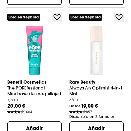
Solo en Sephora
Solo en Sephora
Benefit Cosmetics
Rare Beauty
The POREfessional
Always An Optimist 4-In-1
Mini base de maquillaje benefit
Mist
7,5 ml
Prebase hidratante en brum
85 ml
20,00 €
19,00 €
Desde
1464
857
Disponible en 2 formatos
Añadir
Añadir