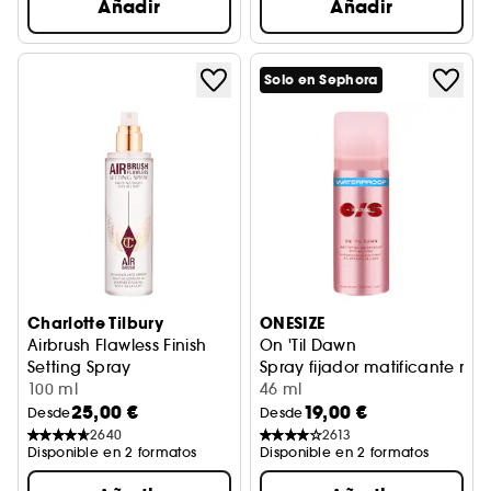
Añadir
Añadir
Solo en Sephora
Charlotte Tilbury
ONESIZE
Airbrush Flawless Finish
On 'Til Dawn
Setting Spray
Spray fijador matificante res
Espray fijador de maquillaje
100 ml
46 ml
25,00 €
19,00 €
Desde
Desde
2640
2613
Disponible en 2 formatos
Disponible en 2 formatos