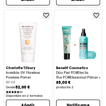
Charlotte Tilbury
Benefit Cosmetics
Invisible UV Flawless
Dúo Piel POREfecta
Poreless Primer
The POREfessional Primer + Th
85,00 €
Base de maquillaje
60 ml
52,00 €
Desde
productos 2
46
Disponible en 2 formatos
Añadir
Notifícame