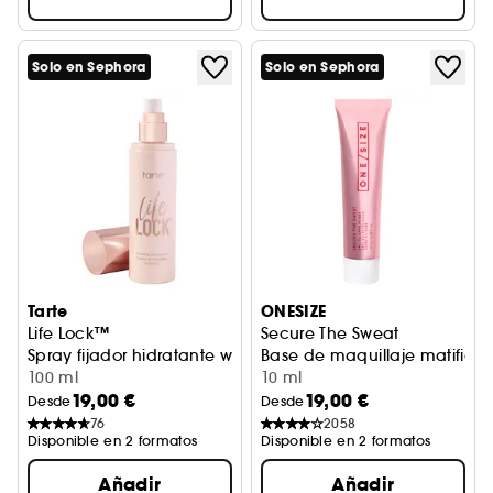
Solo en Sephora
Solo en Sephora
Tarte
ONESIZE
Life Lock™
Secure The Sweat
Spray fijador hidratante waterproof
Base de maquillaje matifican
100 ml
10 ml
19,00 €
19,00 €
Desde
Desde
76
2058
Disponible en 2 formatos
Disponible en 2 formatos
Añadir
Añadir