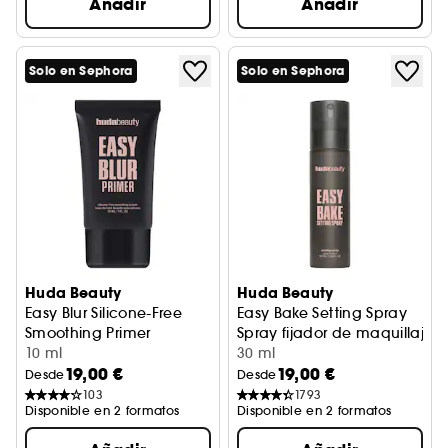
Añadir
Añadir
Solo en Sephora
Solo en Sephora
Huda Beauty
Huda Beauty
Easy Blur Silicone-Free
Easy Bake Setting Spray
Smoothing Primer
Spray fijador de maquillaje 1
Primer alisador sin silicona
10 ml
30 ml
19,00 €
19,00 €
Desde
Desde
103
1793
Disponible en 2 formatos
Disponible en 2 formatos