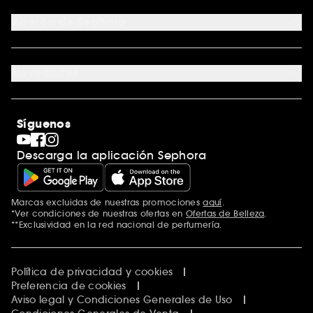
Tarjeta regalo digital
Programa de Fidelidad
Tarjeta regalo física
Acerca de Sephora
Tarjeta regalo para empresas
Mapa del sitio
Trabaja con nosotros
Formulario de contacto
Blog de Sephora
Novedades
Tiendas
Sephora Stands
Rebajas
Internacional
Maquillaje
Descubrir Sephora
Síguenos
San Valentín
Código promocional Sephora
Día del Padre
Descarga la aplicación Sephora
Premio Sephora
Día de la Madre
Calendario Adviento
Singles' Day
Marcas excluidas de nuestras promociones
aquí
.
Black Friday
*Ver condiciones de nuestras ofertas en
Ofertas de Belleza
.
Cyber Monday
**Exclusividad en la red nacional de perfumería.
Blue Monday
Clean at Sephora
Política de privacidad y cookies
Preferencia de cookies
Aviso legal y Condiciones Generales de Uso