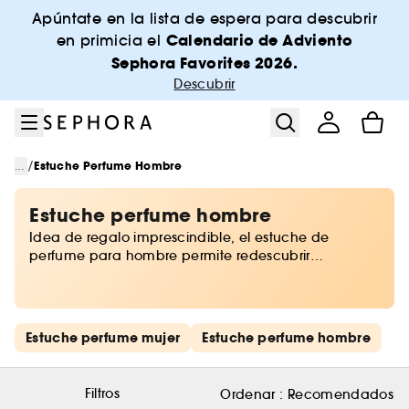
Ir al menú
Ir al contenido principal
Ir al pie de página
Apúntate en la lista de espera para descubrir
Calendario de Adviento
en primicia el
Sephora Favorites 2026.
Descubrir
/
...
Estuche Perfume Hombre
Estuche perfume hombre
Idea de regalo imprescindible, el estuche de
perfume para hombre permite redescubrir
fragancias de referencia. ¡Encuentra con Sephora
los estuches más exclusivos! Diseños elegantes con
productos perfumados, aprovecha esta ocasión
para conocer las nuevas posibilidades de tu
Saltar los enlaces rápidos
Estuche perfume mujer
Estuche perfume hombre
fragancia fetiche.
Filtros
Ordenar :
Recomendados