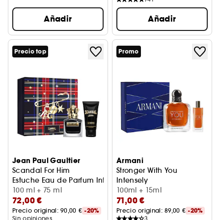
Añadir
Añadir
Precio top
Promo
Jean Paul Gaultier
Armani
Scandal For Him
Stronger With You
Estuche Eau de Parfum Intense Hombre
Intensely
100 ml + 75 ml
Estuche
100ml + 15ml
72,00 €
71,00 €
Precio original: 
90,00 €
-20%
Precio original: 
89,00 €
-20%
Sin opiniones
3