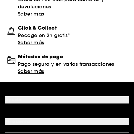
devoluciones
Saber más
Click & Collect
Recoge en 2h gratis*
Saber más
Métodos de pago
Pago seguro y en varias transacciones
Saber más
Ayuda
FAQ
Formas de pago
Mi cuenta
Métodos de entrega
Devoluciones y reembolsos
Seguimiento del pedido