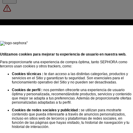
Ha ocurrido un error
Utilizamos cookies para mejorar tu experiencia de usuario en nuestra web.
Se le ha enviado un correo electrónico con su número de tarjeta.
Para proporcionarte una experiencia de compra óptima, tanto SEPHORA como
terceros usan cookies y otros trackers, como:
Cookies técnicas :
te dan acceso a las distintas categorías, productos y
servicios en el Sitio y garantizan tu seguridad. Son esenciales para el
funcionamiento operativo del Sitio y no pueden ser desactivadas.
Cookies de perfil :
nos permiten ofrecerte una experiencia de usuario
óptima y personalizada, recomendándote productos, servicios y contenido
Te hemos enviado un código. Espera
15 segundos
para poder
que mejor se adapta a tus preferencias. Además de proporcionarte ofertas
enviarte otro.
personalizadas adaptadas a tu perfil.
Cookies de redes sociales y publicidad :
se utilizan para mostrarte
contenido que pueda interesarte a través de anuncios personalizados,
incluso en sitios web de terceros y plataformas de redes sociales, en
función de las páginas que hayas visitado, tu historial de navegación y tu
historial de interacción.