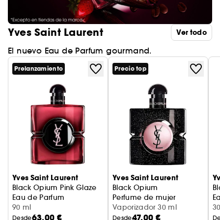
Yves Saint Laurent
Ver todo
El nuevo Eau de Parfum gourmand.
Prelanzamiento
Precio top
Yves Saint Laurent
Yves Saint Laurent
Yv
Black Opium Pink Glaze
Black Opium
B
Eau de Parfum
Perfume de mujer
E
90 ml
Vaporizador 30 ml
3
63,00 €
47,00 €
Desde
Desde
D