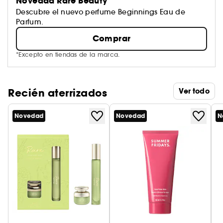
Novedad Rare Beauty
Descubre el nuevo perfume Beginnings Eau de
Parfum.
Comprar
*Excepto en tiendas de la marca.
Recién aterrizados
Ver todo
Novedad
Novedad
N