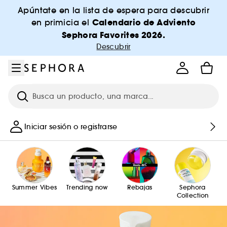
Ir al menú
Ir al contenido principal
Ir al pie de página
Apúntate en la lista de espera para descubrir
Calendario de Adviento
en primicia el
Sephora Favorites 2026.
Descubrir
Investigación
Iniciar sesión o registrarse
Summer Vibes
Trending now
Rebajas
Sephora
Collection