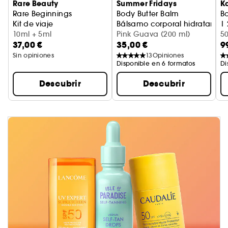
Rare Beauty
Summer Fridays
K
Rare Beginnings
Body Butter Balm
Bo
Kit de viaje
Bálsamo corporal hidratante
| 
10ml + 5ml
Pink Guava (200 ml)
E
5
37,00 €
35,00 €
9
Sin opiniones
13
Opiniones
Disponible en 6 formatos
Di
Descubrir
Descubrir