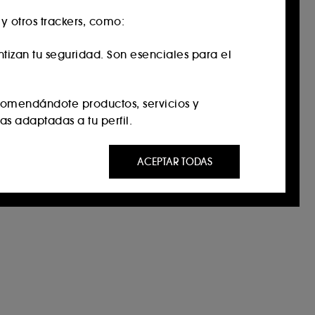
 otros trackers, como:
antizan tu seguridad. Son esenciales para el
comendándote productos, servicios y
s adaptadas a tu perfil.
te a través de anuncios personalizados,
ACEPTAR TODAS
as visitado, tu historial de navegación y tu
mientos de navegación en nuestro Sitio, con
o de identidad.
s personalizar tus preferencias en el botón
entimiento en cualquier momento.