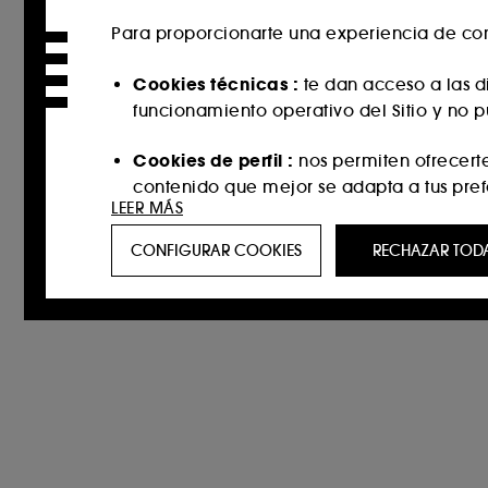
Para proporcionarte una experiencia de com
Cookies técnicas :
te dan acceso a las di
funcionamiento operativo del Sitio y no 
Cookies de perfil :
nos permiten ofrecert
contenido que mejor se adapta a tus pref
LEER MÁS
Cookies de redes sociales y publicidad 
CONFIGURAR COOKIES
RECHAZAR TOD
incluso en sitios web de terceros y plataf
historial de interacción.
Cookies de medición de audiencias :
no
el fin de mejorar su funcionamiento.
Cookies de seguridad del pago :
para im
Exceptuando las cookies técnicas, la inclusi
inferior “Configurar cookies” o “Aceptar tod