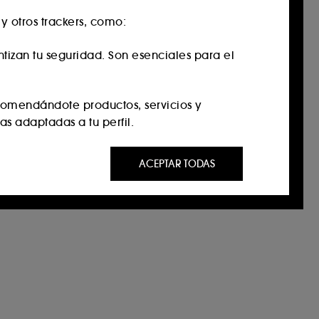
 otros trackers, como:
antizan tu seguridad. Son esenciales para el
comendándote productos, servicios y
s adaptadas a tu perfil.
te a través de anuncios personalizados,
ACEPTAR TODAS
as visitado, tu historial de navegación y tu
mientos de navegación en nuestro Sitio, con
o de identidad.
s personalizar tus preferencias en el botón
entimiento en cualquier momento.