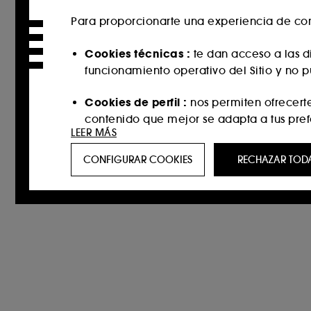
Para proporcionarte una experiencia de com
Cookies técnicas :
te dan acceso a las di
funcionamiento operativo del Sitio y no 
Cookies de perfil :
nos permiten ofrecert
contenido que mejor se adapta a tus pref
LEER MÁS
Cookies de redes sociales y publicidad 
CONFIGURAR COOKIES
RECHAZAR TOD
incluso en sitios web de terceros y plataf
historial de interacción.
Cookies de medición de audiencias :
no
el fin de mejorar su funcionamiento.
Cookies de seguridad del pago :
para im
Exceptuando las cookies técnicas, la inclusi
inferior “Configurar cookies” o “Aceptar tod