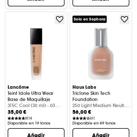
Solo en Sephora
Lancôme
Haus Labs
Teint Idole Ultra Wear
Triclone Skin Tech
Base de Maquillaje
Foundation
315C Cool (30 ml) - 03
Cobertura media con arnica
250 Light Medium Neutral
35,00 €
56,00 €
Beige Diaphane
(30 ml)
8114
611
Disponible en 19 tonos
Disponible en 49 tonos
Añadir
Añadir