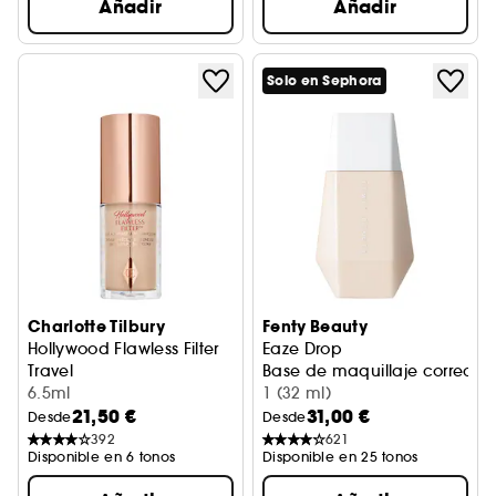
Añadir
Añadir
Solo en Sephora
Charlotte Tilbury
Fenty Beauty
Hollywood Flawless Filter
Eaze Drop
Travel
Base de maquillaje correcto
Base de maquillaje
6.5ml
1 (32 ml)
21,50 €
31,00 €
Desde
Desde
392
621
Disponible en 6 tonos
Disponible en 25 tonos