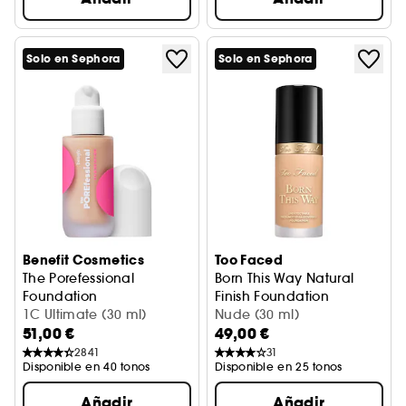
Solo en Sephora
Solo en Sephora
Benefit Cosmetics
Too Faced
The Porefessional
Born This Way Natural
Foundation
Finish Foundation
Base alisadora y difuminadora con niacinamida
1C Ultimate (30 ml)
Base con cobertura media-a
Nude (30 ml)
51,00 €
49,00 €
2841
31
Disponible en 40 tonos
Disponible en 25 tonos
Añadir
Añadir