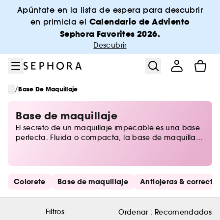
Ir al menú
Ir al contenido principal
Ir al pie de página
Apúntate en la lista de espera para descubrir
Calendario de Adviento
en primicia el
Sephora Favorites 2026.
Descubrir
/
...
Base De Maquillaje
Base de maquillaje
El secreto de un maquillaje impecable es una base
perfecta. Fluida o compacta, la base de maquillaje
garantiza una piel resplandeciente al instante.
Sephora te ayuda a encontrar el tono y la cobertura
más adecuados: una base de maquillaje
hidratante con acabado luminoso o una base de
Saltar los enlaces rápidos
Colorete
Base de maquillaje
Antiojeras & corrector
maquillaje en crema ultranatural. Con Sephora,
acertar con tu base de maquillaje es muy fácil.
Filtros
Ordenar :
Recomendados