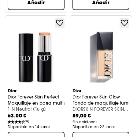
Añadir
Añadir
Dior
Dior
Dior Forever Skin Perfect
Dior Forever Skin Glow
Maquillaje en barra multiuso, hidratación 24 horas
Fondo de maquillaje luminos
1 N Neutral (10 g)
DIORSKIN FOREVER SKIN
63,00 €
59,00 €
GLW 0N
75
Sin opiniones
Disponible en 14 tonos
Disponible en 22 tonos