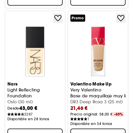
Promo
Nars
Valentino Make Up
Light Reflecting
Very Valentino
Foundation
Base de maquillaje muy lige
Base de maquillaje fluida
Oslo (30 ml)
DR3 Deep Rosa 3 (25 ml)
43,00 €
21,46 €
Desde
2287
Precio original: 
58,00 €
-63%
Disponible en 28 tonos
1
Disponible en 34 tonos