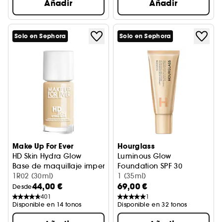
Añadir
Añadir
Solo en Sephora
Solo en Sephora
Make Up For Ever
Hourglass
HD Skin Hydra Glow
Luminous Glow
Base de maquillaje imperceptible, luminosidad e hidrata
Foundation SPF 30
1R02 (30ml)
Base luminosa SPF30
1 (35ml)
44,00 €
69,00 €
Desde
401
1
Disponible en 14 tonos
Disponible en 32 tonos