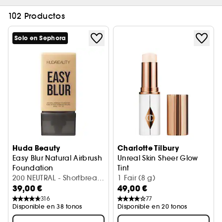
102 Productos
Solo en Sephora
Huda Beauty
Charlotte Tilbury
Easy Blur Natural Airbrush
Unreal Skin Sheer Glow
Foundation
Tint
Base de maquillaje
200 NEUTRAL - Shortbread
Stick base de maquillaje hid
1 Fair (8 g)
39,00 €
49,00 €
(30 ml)
316
77
Disponible en 38 tonos
Disponible en 20 tonos