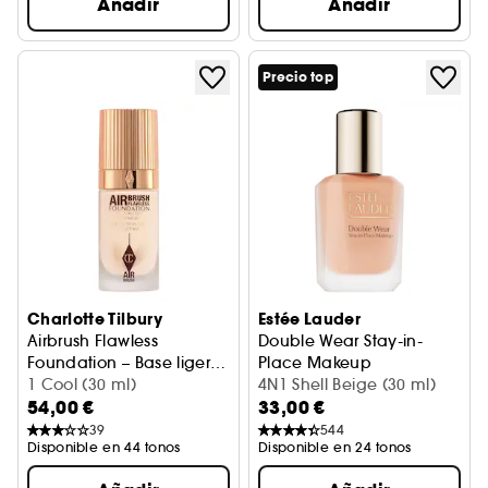
Añadir
Añadir
Precio top
Charlotte Tilbury
Estée Lauder
Airbrush Flawless
Double Wear Stay-in-
Foundation – Base ligera
Place Makeup
de cobertura total
1 Cool (30 ml)
Base de maquillaje 36h de d
4N1 Shell Beige (30 ml)
54,00 €
33,00 €
39
544
Disponible en 44 tonos
Disponible en 24 tonos