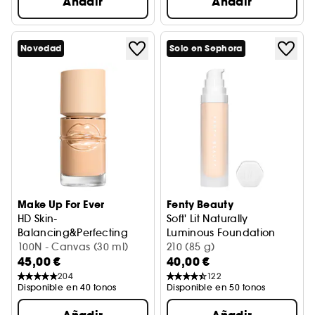
Añadir
Añadir
Novedad
Solo en Sephora
Make Up For Ever
Fenty Beauty
HD Skin-
Soft' Lit Naturally
Balancing&Perfecting
Luminous Foundation
Base hidratante con control de brillos
100N - Canvas (30 ml)
Base de maquillaje hidratan
210 (85 g)
45,00 €
40,00 €
204
122
Disponible en 40 tonos
Disponible en 50 tonos