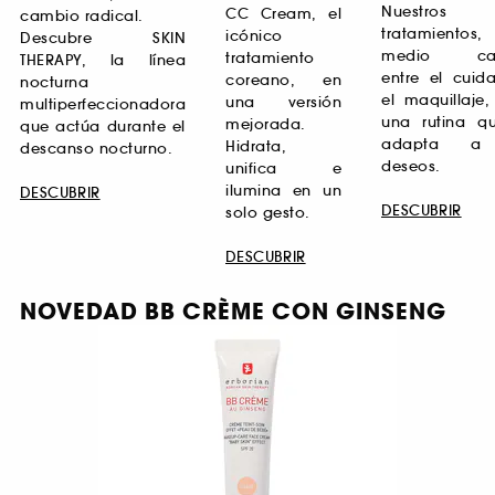
Nuestros
CC Cream, el
cambio radical.
tratamiento
icónico
Descubre SKIN
medio ca
tratamiento
THERAPY, la línea
entre el cuid
coreano, en
nocturna
el maquillaje,
una versión
multiperfeccionadora
una rutina q
mejorada.
que actúa durante el
adapta a
Hidrata,
descanso nocturno.
deseos.
unifica e
ilumina en un
DESCUBRIR
DESCUBRIR
solo gesto.
DESCUBRIR
NOVEDAD BB CRÈME CON GINSENG