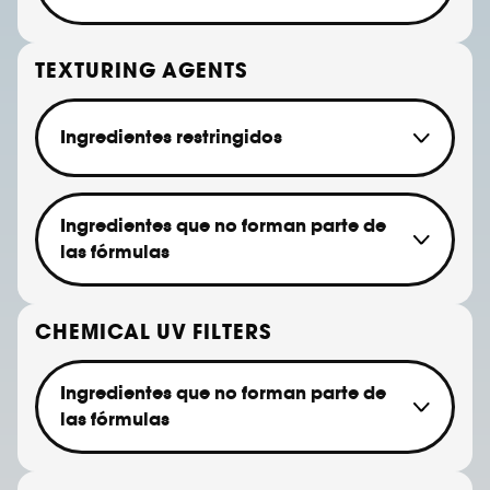
Sodium Lauryl Sulfate (SLS)
Sodium Laureth Sulfate (SLES)
TEXTURING AGENTS
Ingredientes restringidos
Talc
Ingredientes que no forman parte de
las fórmulas
Ethyl acrylate
Ethyl methacrylate
CHEMICAL UV FILTERS
Butyl methacrylate
Methyl methacrylate
Ingredientes que no forman parte de
Hydroxypropyl methacrylate
las fórmulas
Tetrahydrofurfuryl methacrylate
Trimethylolpropane trimethacrylate
Benzophenone