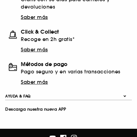
Aluminum zirconium tetrachlorohydrex gly
Ethylhexyl methoxycinnamate
devoluciones
Aluminum zirconium trichlorohydrate
Octocrylene
Saber más
Aluminum zirconium trichlorohydrex gly lot
BHA
Diethanolamine (DEA)
BHT
Click & Collect
Ethanolamine (ETA)
Recoge en 2h gratis*
Monoethanolamine (MEA)
Triethanolamine (TEA)
Saber más
EDTA
Ethylenediaminetetraacetic Acid
Métodos de pago
Disodium EDTA
Pago seguro y en varias transacciones
Calcium Disodium EDTA
Saber más
Tetrasodium EDTA
Trisodium EDTA
AYUDA & FAQ
PFAS compounds
Descarga nuestra nueva APP