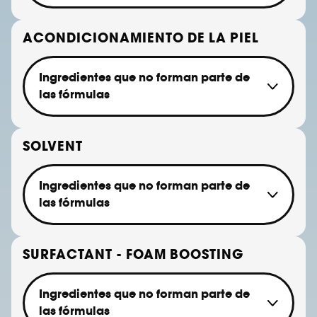
2-bromo-2-nitropropane-1,3-diol
5-bromo-5-nitro-1,3-dioxane
ACONDICIONAMIENTO DE LA PIEL
Benzylhemiformal
Diazolidinyl urea
Ingredientes que no forman parte de
Dmdm hydantoin
las fórmulas
Formaldehyde
Imidazolidinyl urea
Mineral Oil
Methenamine
Hydrogenated Mineral Oil
SOLVENT
Quaternium-15
Petrolatum
Sodium hydroxymethylglycinate
Paraffin
Ingredientes que no forman parte de
Methanediol (methylene glycol)
las fórmulas
Glyoxal
Methylchloroisothiazolinone
Retinyl Palmitate
Methylisothiazolinone
Acetone
SURFACTANT - FOAM BOOSTING
Parabens
Butoxyethanol
Resorcinol
Toluene
Triclosan
Ingredientes que no forman parte de
Triclocarban
las fórmulas