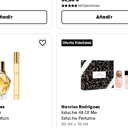
36
Opiniones
ñadir
Añadir
Oferta Fidelidad
es
Narciso Rodríguez
r
Estuche All Of Me
arfum
Estuche Perfume
50 ml + 10 ml