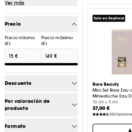
Ver más
Solo en Sephora
Precio
Precio mínimo
Precio máximo
(€)
(€)
Descuento
Rare Beauty
Mini Set Rare Eau
Miniestuche Eau 
-20%
1
Por valoración de
10 ml + 5 ml
producto
37,00 €
-20.3
1
292
Opinione
5/5
6
-20.8
1
Formato
A