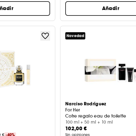
ñadir
Añadir
Novedad
Narciso Rodríguez
For Her
Cofre regalo eau de toilette
100 ml + 50 ml + 10 ml
102,00 €
0 €
-40%
Sin opiniones