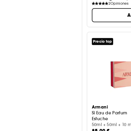
2
Opiniones
A
Precio top
Armani
Sì Eau de Parfum
Estuche
50ml + 50ml + 10 m
85,00 €