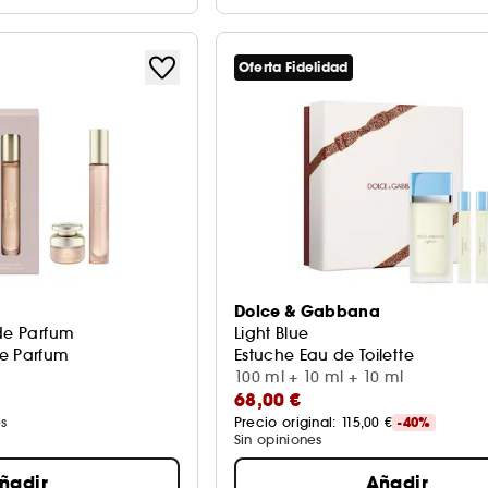
Oferta Fidelidad
Dolce & Gabbana
 de Parfum
Light Blue
De Parfum
Estuche Eau de Toilette
100 ml + 10 ml + 10 ml
68,00 €
s
Precio original: 
115,00 €
-40%
Sin opiniones
ñadir
Añadir