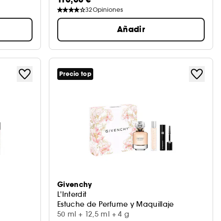
32
Opiniones
Añadir
Precio top
Givenchy
L'Interdit
Estuche de Perfume y Maquillaje
50 ml + 12,5 ml + 4 g