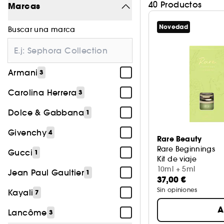
40 Productos
Marcas
Novedad
Buscar una marca
Armani
3
Carolina Herrera
3
Dolce & Gabbana
1
Givenchy
4
Rare Beauty
Rare Beginnings
Gucci
1
Kit de viaje
10ml + 5ml
Jean Paul Gaultier
1
37,00 €
Sin opiniones
Kayali
7
A
Lancôme
3