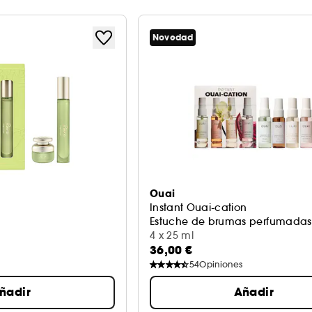
Novedad
Ouai
Instant Ouai-cation
Estuche de brumas perfumadas 
4 x 25 ml
36,00 €
54
Opiniones
ñadir
Añadir