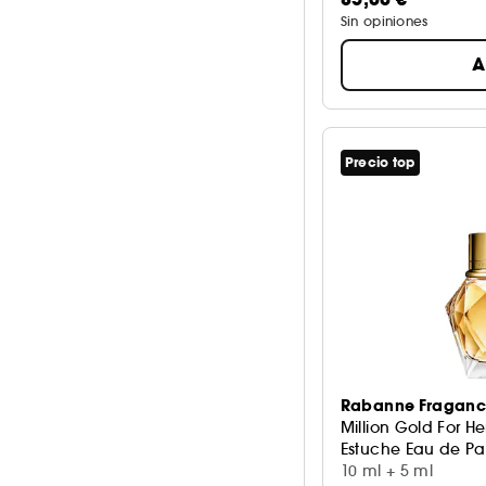
Sin opiniones
A
Precio top
Rabanne Fraganc
Million Gold For He
Estuche Eau de P
10 ml + 5 ml