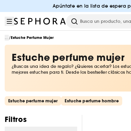
Ir al menú
Ir al contenido principal
Ir al pie de página
Apúntate en la lista de espera 
Investigación
/
...
Estuche Perfume Mujer
Estuche perfume mujer
¿Buscas una idea de regalo? ¿Quieres acertar? Los estu
mejores estuches para ti. Desde los bestseller clásico
Saltar los enlaces rápidos
Estuche perfume mujer
Estuche perfume hombre
Saltar los filtros
Filtros