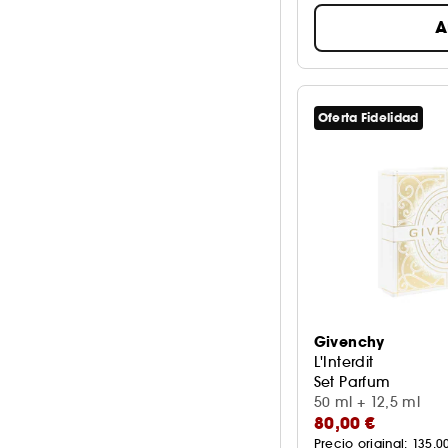
A
Oferta Fidelidad
Givenchy
L'Interdit
Set Parfum
50 ml + 12,5 ml
80,00 €
Precio original: 
135,0