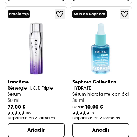
Precio top
Solo en Sephora
Lancôme
Sephora Collection
Rénergie H.C.F. Triple
HYDRATE
Serum
Sérum hidratante con ácido h
Sérum Concentrado de Alta Eficacia Antieda
50 ml
30 ml
77,00 €
10,00 €
Desde
1893
18
Disponible en 2 formatos
Disponible en 2 formatos
Añadir
Añadir