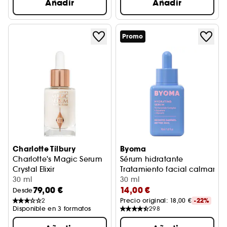
Añadir
Añadir
Promo
Charlotte Tilbury
Byoma
Charlotte's Magic Serum
Sérum hidratante
Crystal Elixir
Tratamiento facial calmante
Sérum rostro
30 ml
30 ml
79,00 €
14,00 €
Desde
2
Precio original: 
18,00 €
-22%
Disponible en 3 formatos
298