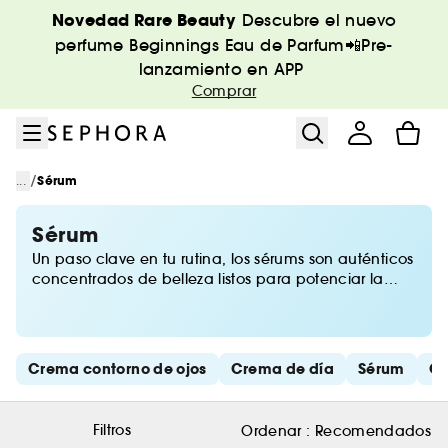
Ir al menú
Ir al contenido principal
Ir al pie de página
Novedad Rare Beauty
Descubre el nuevo
perfume Beginnings Eau de Parfum📲Pre-
lanzamiento en APP
Comprar
/
...
Sérum
Sérum
Un paso clave en tu rutina, los sérums son auténticos
concentrados de belleza listos para potenciar la
perfección de tu piel. Encuentra en Sephora una
exclusiva selección de sérums, aceites faciales y
esencias para cualquier problemática: hidratantes,
antiacné, antiedad, renovadores, reparadores o
Saltar los enlaces rápidos
Crema contorno de ojos
Crema de día
Sérum
Cu
perfeccionadores. ¡Un mundo de posibilidades para
tu rostro!
Filtros
Ordenar :
Recomendados