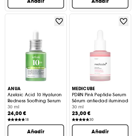
Añadir
Añadir
ANUA
MEDICUBE
Azelaic Acid 10 Hyaluron
PDRN Pink Peptide Serum
Redness Soothing Serum
Sérum antiedad iluminador
Sérum antiimperfecciones
30 ml
30 ml
24,00 €
23,00 €
18
30
Añadir
Añadir