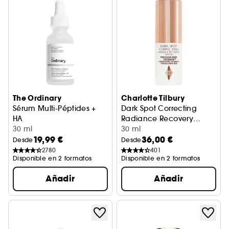
The Ordinary
Charlotte Tilbury
Sérum Multi-Péptides +
Dark Spot Correcting
HA
Radiance Recovery
sérum antienvejecimiento
30 ml
Serum
Sérum Antimanchas
30 ml
19,99 €
36,00 €
Desde
Desde
2780
401
Disponible en 2 formatos
Disponible en 2 formatos
Añadir
Añadir