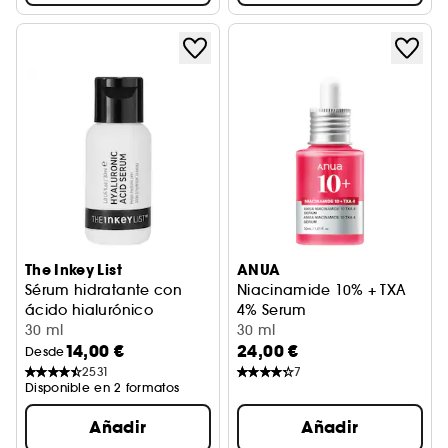
The Inkey List
ANUA
Sérum hidratante con
Niacinamide 10% + TXA
ácido hialurónico
4% Serum
30 ml
Sérum facial iluminador y a
30 ml
14,00 €
24,00 €
Desde
2531
7
Disponible en 2 formatos
Añadir
Añadir