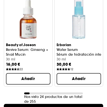
Beauty of Joseon
Erborian
Revive Serum: Ginseng +
Water Serum
Snail Mucin
Sérum de hidratación intens
Sérum reparador antiedad
30 ml
30 ml
16,00 €
30,00 €
22
12
Añadir
Añadir
Has visto 24 productos de un total
de 255