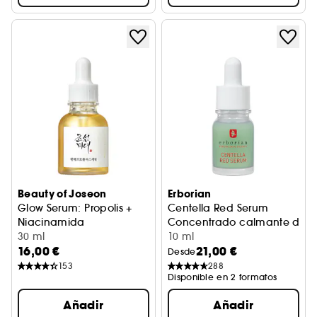
Beauty of Joseon
Erborian
Glow Serum: Propolis +
Centella Red Serum
Niacinamida
Concentrado calmante de e
Calmante y reductor de poros
30 ml
10 ml
16,00 €
21,00 €
Desde
153
288
Disponible en 2 formatos
Añadir
Añadir