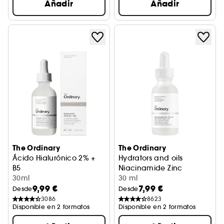
Añadir
Añadir
The Ordinary
The Ordinary
Ácido Hialurónico 2% +
Hydrators and oils
B5
Niacinamide Zinc
Sérum hidratante
30ml
Fórmula antiimperfecciones
30 ml
9,99 €
7,99 €
Desde
Desde
3086
8623
Disponible en 2 formatos
Disponible en 2 formatos