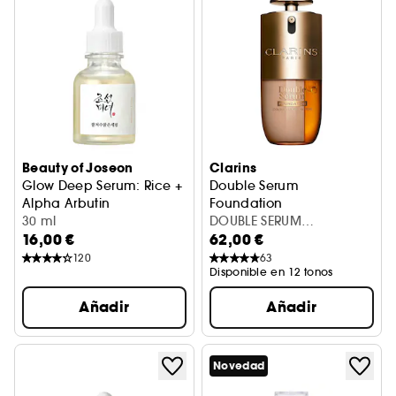
Beauty of Joseon
Clarins
Glow Deep Serum: Rice +
Double Serum
Alpha Arbutin
Foundation
Tez radiante y uniforme
30 ml
Fondo de Maquillaje Antied
DOUBLE SERUM
16,00 €
62,00 €
FOUNDATION L6N 30ML
120
63
Disponible en 12 tonos
Añadir
Añadir
Novedad