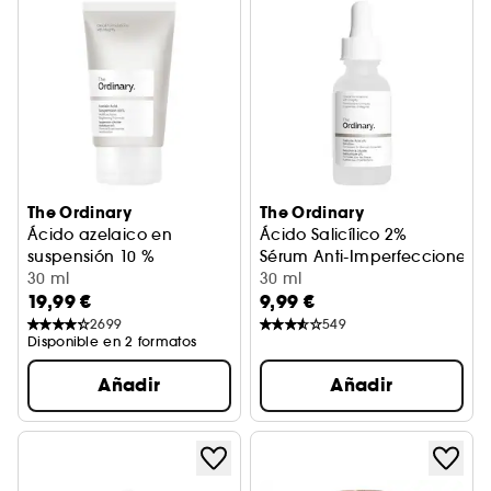
The Ordinary
The Ordinary
Ácido azelaico en
Ácido Salicílico 2%
suspensión 10 %
Sérum Anti-Imperfecciones
Fórmula aclaradora
30 ml
30 ml
19,99 €
9,99 €
2699
549
Disponible en 2 formatos
Añadir
Añadir