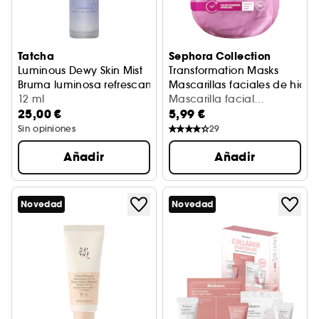
Tatcha
Sephora Collection
Luminous Dewy Skin Mist
Transformation Masks
Bruma luminosa refrescante
Mascarillas faciales de hidro
12 ml
Mascarilla facial
25,00 €
5,99 €
alisadora - péptidos (1
ud)
Sin opiniones
29
Añadir
Añadir
Novedad
Novedad