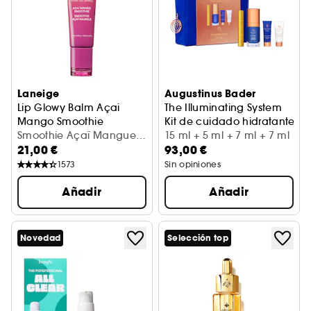
Laneige
Augustinus Bader
Lip Glowy Balm Açai
The Illuminating System
Mango Smoothie
Kit de cuidado hidratante c
Bálsamo labial brillante e hidratante
Smoothie Açaï Mangue
15 ml + 5 ml + 7 ml + 7 ml
21,00 €
93,00 €
(10 g)
1573
Sin opiniones
Añadir
Añadir
Novedad
Selección top