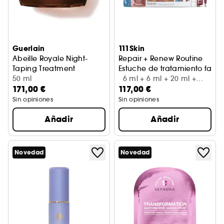
Guerlain
111Skin
Abeille Royale Night-
Repair + Renew Routine
Taping Treatment
Estuche de tratamiento facia
Crema de noche
50 ml
6 ml + 6 ml + 20 ml +
171,00 €
117,00 €
15 ml + 3 ml
Sin opiniones
Sin opiniones
Añadir
Añadir
Novedad
Novedad