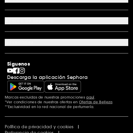
Métodos de entrega
Devoluciones y reembolsos
Seguimiento del pedido
Tarjeta regalo digital
Programa de Fidelidad
Tarjeta regalo física
Acerca de Sephora
Tarjeta regalo para empresas
Mapa del sitio
Trabaja con nosotros
Formulario de contacto
Blog de Sephora
Novedades
Tiendas
Sephora Stands
Rebajas
Internacional
Maquillaje
Descubrir Sephora
Síguenos
San Valentín
Código promocional Sephora
Día del Padre
Descarga la aplicación Sephora
Premio Sephora
Día de la Madre
Calendario Adviento
Singles' Day
Marcas excluidas de nuestras promociones
aquí
.
Black Friday
*Ver condiciones de nuestras ofertas en
Ofertas de Belleza
.
Cyber Monday
**Exclusividad en la red nacional de perfumería.
Blue Monday
Clean at Sephora
Política de privacidad y cookies
Preferencia de cookies