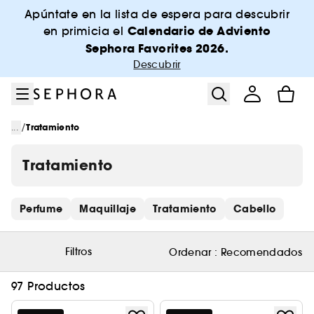
Ir al menú
Ir al contenido principal
Ir al pie de página
Apúntate en la lista de espera para descubrir
Calendario de Adviento
en primicia el
Sephora Favorites 2026.
Descubrir
/
...
Tratamiento
Tratamiento
Saltar los enlaces rápidos
Perfume
Maquillaje
Tratamiento
Cabello
Filtros
Ordenar :
Recomendados
97 Productos