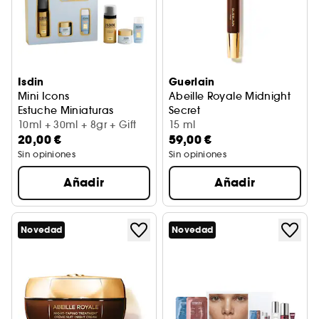
Isdin
Guerlain
Mini Icons
Abeille Royale Midnight
Estuche Miniaturas
Secret
10ml + 30ml + 8gr + Gift
Crema contorno de ojos
15 ml
20,00 €
59,00 €
Sin opiniones
Sin opiniones
Añadir
Añadir
Novedad
Novedad