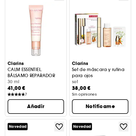
Clarins
Clarins
CALM ESSENTIEL.
Set de máscara y rutina
BÁLSAMO REPARADOR
para ojos
Bálsamo
30 ml
Máscara de pestañas + agua
set
41,00 €
38,00 €
7
Sin opiniones
Añadir
Notifícame
Novedad
Novedad