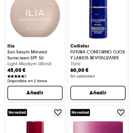
Ilia
Collistar
Sun Serum Mineral
FUTURA CONTORNO OJOS
Sunscreen SPF 50
Y LABIOS REVITALIZANTE
Protector solar mineral con color SPF 50
Light-Medium (45ml)
CONTORNO DE OJOS ANTIED
15ml
45,00 €
60,00 €
2
Sin opiniones
Disponible en 2 tonos
Añadir
Añadir
Novedad
Novedad