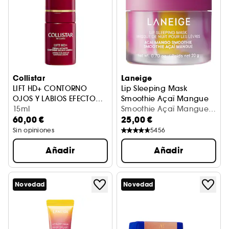
Collistar
Laneige
LIFT HD+ CONTORNO
Lip Sleeping Mask
OJOS Y LABIOS EFECTO
Smoothie Açaï Mangue
LIFTING
CONTORNO DE OJOS ANTIEDAD
15ml
Mascarilla labial noche ed. 
Smoothie Açaï Mangue
60,00 €
25,00 €
(20 g)
Sin opiniones
5456
Añadir
Añadir
Novedad
Novedad