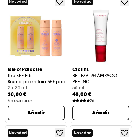
Novedad
Novedad
Isle of Paradise
Clarins
The SPF Edit
BELLEZA RELÁMPAGO
Bruma protectora SPF para rostro y cuerpo
PEELING
2 x 30 ml
Tratamiento antiedad
50 ml
30,00 €
48,00 €
Sin opiniones
26
Añadir
Añadir
Novedad
Novedad