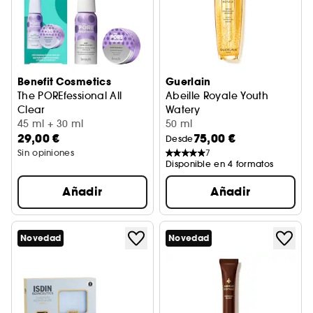
Benefit Cosmetics
Guerlain
The POREfessional All
Abeille Royale Youth
Clear
Watery
Duo de aceite limpiador y mascarilla de arcilla
45 ml + 30 ml
Oil Serum
50 ml
29,00 €
75,00 €
Desde
Sin opiniones
7
Disponible en 4 formatos
Añadir
Añadir
Novedad
Novedad