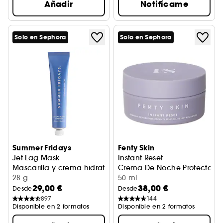
Añadir
Notifícame
Solo en Sephora
Solo en Sephora
Summer Fridays
Fenty Skin
Jet Lag Mask
Instant Reset
Mascarilla y crema hidratante facial
Crema De Noche Protectora D
28 g
50 ml
29,00 €
38,00 €
Desde
Desde
897
144
Disponible en 2 formatos
Disponible en 2 formatos