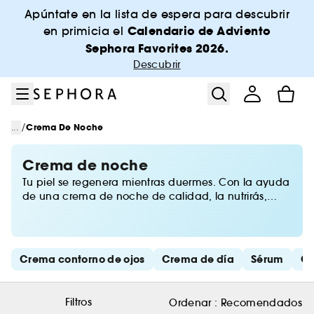
Ir al menú
Ir al contenido principal
Ir al pie de página
Apúntate en la lista de espera para descubrir
Calendario de Adviento
en primicia el
Sephora Favorites 2026.
Descubrir
/
...
Crema De Noche
Crema de noche
Tu piel se regenera mientras duermes. Con la ayuda
de una crema de noche de calidad, la nutrirás,
protegerás, reafirmarás e hidratarás intensamente
según tus necesidades. Encuentra en Sephora las
mejores cremas de noche para un rostro luminoso al
despertar.
Saltar los enlaces rápidos
Crema contorno de ojos
Crema de día
Sérum
Cu
Filtros
Ordenar :
Recomendados