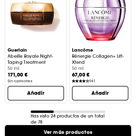
Guerlain
Lancôme
Abeille Royale Night-
Rénergie Collagen+ Lift-
Taping Treatment
Xtend
Crema de noche
50 ml
Crema
50 ml
171,00 €
67,00 €
Sin opiniones
941
Añadir
Añadir
Has visto 24 productos de un total
de 78
Ver más productos