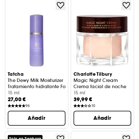
Tatcha
Charlotte Tilbury
The Dewy Milk Moisturizer
Magic Night Cream
Tratamiento hidratante Formato viaje
Crema facial de noche
15 ml
15 ml
27,00 €
39,99 €
96
10
Añadir
Añadir
Solo en Sephora