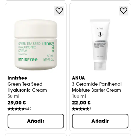
Innisfree
ANUA
Green Tea Seed
3 Ceramide Panthenol
Hyaluronic Cream
Moisture Barrier Cream
Crema hidratante
50 ml
Crema nutritiva con 3 ceram
100 ml
29,00 €
22,00 €
642
3
Añadir
Añadir