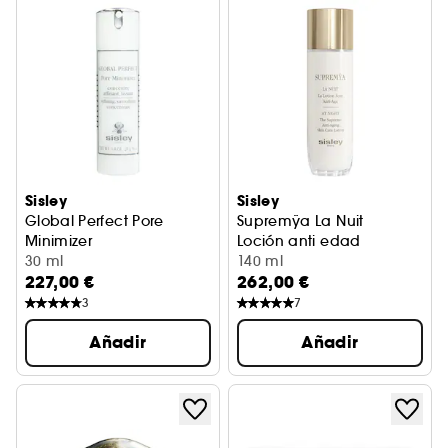
Sisley
Sisley
Global Perfect Pore
Supremÿa La Nuit
Minimizer
Loción anti edad
Emulsion hidratante y astringente
30 ml
140 ml
227,00 €
262,00 €
3
7
Añadir
Añadir