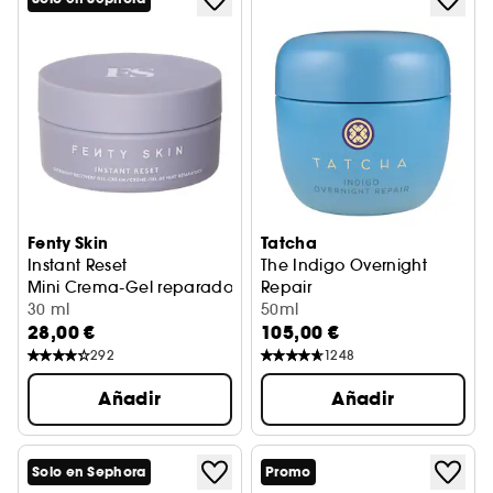
Fenty Skin
Tatcha
Instant Reset
The Indigo Overnight
Mini Crema-Gel reparadora de noche con niacinamida
Repair
30 ml
Crema Reforzadora De La Ba
50ml
28,00 €
105,00 €
292
1248
Añadir
Añadir
Solo en Sephora
Promo