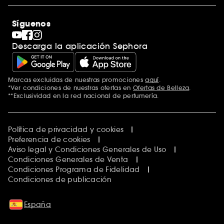
Sephora Stands
Rebajas
Internacional
Maquillaje
Descubrir Sephora
Síguenos
San Valentín
Código promocional Sephora
Día del Padre
Descarga la aplicación Sephora
Premio Sephora
Día de la Madre
Calendario Adviento
Singles' Day
Marcas excluidas de nuestras promociones
aquí
.
Black Friday
*Ver condiciones de nuestras ofertas en
Ofertas de Belleza
.
Cyber Monday
**Exclusividad en la red nacional de perfumería.
Blue Monday
Clean at Sephora
Política de privacidad y cookies
Preferencia de cookies
Aviso legal y Condiciones Generales de Uso
Condiciones Generales de Venta
Condiciones Programa de Fidelidad
Condiciones de publicación
España