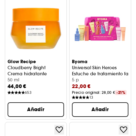
Glow Recipe
Byoma
Cloudberry Bright
Universal Skin Heroes
Crema hidratante
Estuche de tratamiento facia
50 ml
5 p
44,00 €
22,00 €
653
Precio original: 
28,00 €
-21%
13
Añadir
Añadir