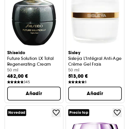
Shiseido
Sisley
Future Solution LX Total
Sisleÿa L'Intégral Anti-Age
Regenerating Cream
Crème Gel Frais
Crema de noche antiedad
50 ml
Crema Gel Antiedad
50 ml
482,00 €
513,00 €
345
8
Añadir
Añadir
Novedad
Precio top