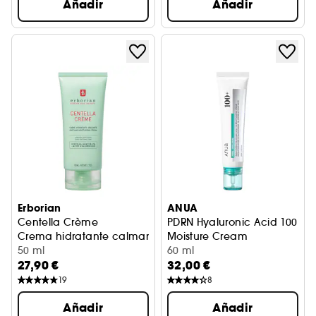
Añadir
Añadir
Erborian
ANUA
Centella Crème
PDRN Hyaluronic Acid 100
Crema hidratante calmante
Moisture Cream
50 ml
Crema hidratante ligera
60 ml
27,90 €
32,00 €
19
8
Añadir
Añadir