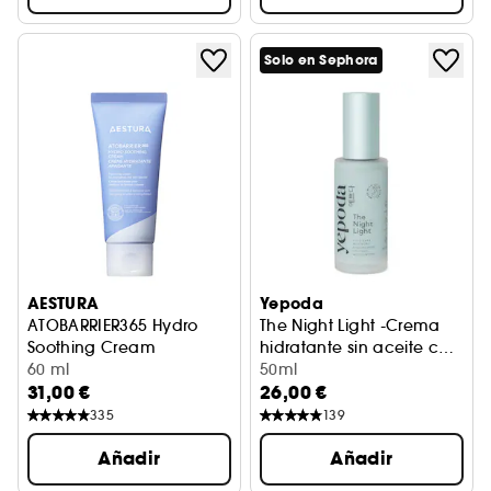
Solo en Sephora
AESTURA
Yepoda
ATOBARRIER365 Hydro
The Night Light -Crema
Soothing Cream
hidratante sin aceite con
Crema hidratante calmante
60 ml
artemisa y niacinamida
50ml
31,00 €
26,00 €
335
139
Añadir
Añadir