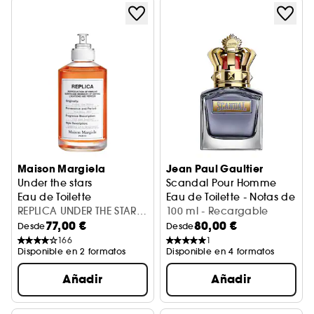
Maison Margiela
Jean Paul Gaultier
Under the stars
Scandal Pour Homme
Eau de Toilette
Eau de Toilette - Notas de Sa
REPLICA UNDER THE STARS
100 ml - Recargable
77,00 €
80,00 €
EDT V30ML
Desde
Desde
166
1
Disponible en 2 formatos
Disponible en 4 formatos
Añadir
Añadir