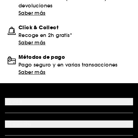
devoluciones
Saber más
Click & Collect
Recoge en 2h gratis*
Saber más
Métodos de pago
Pago seguro y en varias transacciones
Saber más
Ayuda
FAQ
Formas de pago
Mi cuenta
Métodos de entrega
Devoluciones y reembolsos
Seguimiento del pedido