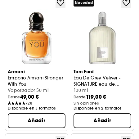
Novedad
Armani
Tom Ford
Emporio Armani Stronger
Eau De Grey Vetiver -
With You
SIGNATURE eau de
Eau de Toilette
Vaporizador 50 ml
toilette
100 ml
49,00 €
119,00 €
Desde
Desde
728
Sin opiniones
Disponible en 3 formatos
Disponible en 2 formatos
Añadir
Añadir