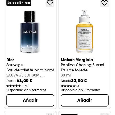
Selección top
Dior
Maison Margiela
Sauvage
Replica Chasing Sunset
Eau de toilette para hombre - Notas picantes, amaderad
Eau de toilette
SAUVAGE EDT 30ML
30 ml
63,00 €
32,00 €
REFILLABLE
Desde
Desde
1060
23
Disponible en 5 formatos
Disponible en 3 formatos
Añadir
Añadir