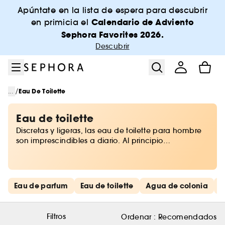
Ir al menú
Ir al contenido principal
Ir al pie de página
Apúntate en la lista de espera para descubrir
Calendario de Adviento
en primicia el
Sephora Favorites 2026.
Descubrir
/
...
Eau De Toilette
Eau de toilette
Discretas y ligeras, las eau de toilette para hombre
son imprescindibles a diario. Al principio
imperceptible, poco a poco el aroma se vuelve más
intenso. Nos encanta el poder silencioso de las eau
de toilette para hombre cuando se eligen bien.
Saltar los enlaces rápidos
Eau de parfum
Eau de toilette
Agua de colonia
D
Filtros
Ordenar :
Recomendados