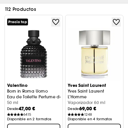
112 Productos
Precio top
Valentino
Yves Saint Laurent
Born in Roma Uomo
Yves Saint Laurent
Eau de Toilette Perfume de Hombre Amaderado
L'Homme
50 ml
Eau de Toilette
Vaporizador 60 ml
47,00 €
69,00 €
Desde
Desde
6415
1248
Disponible en 2 formatos
Disponible en 4 formatos