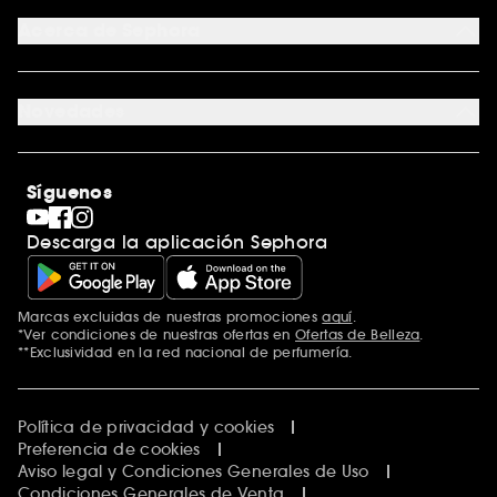
Tarjeta regalo digital
Programa de Fidelidad
Tarjeta regalo física
Acerca de Sephora
Tarjeta regalo para empresas
Mapa del sitio
Trabaja con nosotros
Formulario de contacto
Blog de Sephora
Novedades
Tiendas
Sephora Stands
Rebajas
Internacional
Maquillaje
Descubrir Sephora
Síguenos
San Valentín
Código promocional Sephora
Día del Padre
Descarga la aplicación Sephora
Premio Sephora
Día de la Madre
Calendario Adviento
Singles' Day
Marcas excluidas de nuestras promociones
aquí
.
Black Friday
*Ver condiciones de nuestras ofertas en
Ofertas de Belleza
.
Cyber Monday
**Exclusividad en la red nacional de perfumería.
Blue Monday
Clean at Sephora
Política de privacidad y cookies
Preferencia de cookies
Aviso legal y Condiciones Generales de Uso
Condiciones Generales de Venta