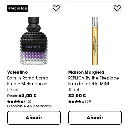
Precio top
Valentino
Maison Margiela
Born in Roma Uomo
REPLICA By the Fireplace
Purple Melancholia
Eau de Toilette MINI
Eau de Toilette
50 ml
10 ml
63,00 €
32,00 €
Desde
3427
399
Disponible en 2 formatos
Añadir
Añadir