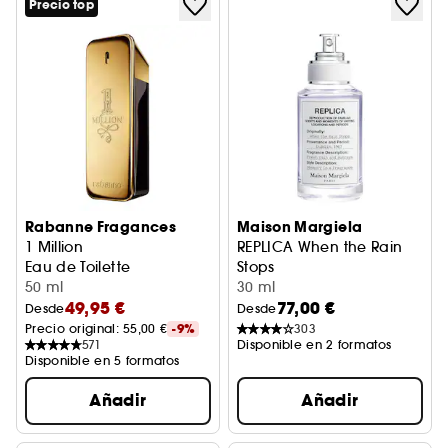
Precio top
Rabanne Fragances
Maison Margiela
1 Million
REPLICA When the Rain
Eau de Toilette
Stops
50 ml
Eau De Toilette
30 ml
49,95 €
77,00 €
Desde
Desde
Precio original: 
55,00 €
-9%
303
571
Disponible en 2 formatos
Disponible en 5 formatos
Añadir
Añadir