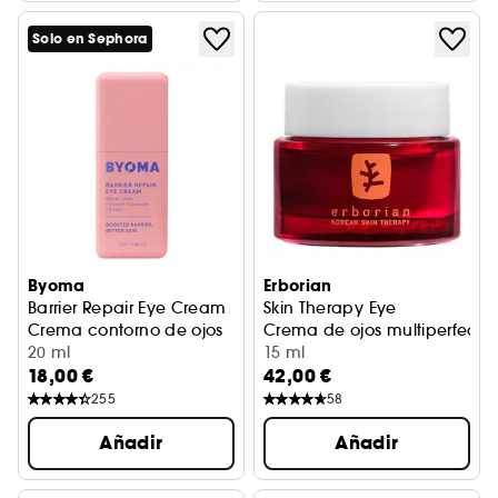
Solo en Sephora
Byoma
Erborian
Barrier Repair Eye Cream
Skin Therapy Eye
Crema contorno de ojos
Crema de ojos multiperfecc
20 ml
15 ml
18,00 €
42,00 €
255
58
Añadir
Añadir