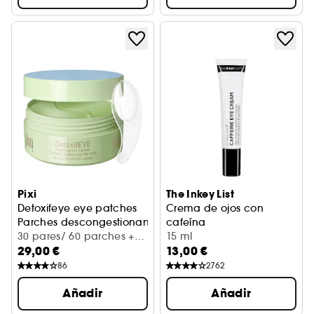
Pixi
The Inkey List
Detoxifeye eye patches
Crema de ojos con
Parches descongestionantes
cafeína
30 pares/ 60 parches +
15 ml
29,00 €
13,00 €
espátula
86
2762
Añadir
Añadir