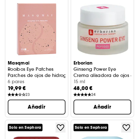
Masqmai
Erborian
Rooibos Eye Patches
Ginseng Power Eye
Parches de ojos de hidrogel anti-fatiga
Crema alisadora de ojos - Lín
6 pares
15 ml
19,99 €
48,00 €
23
24
Añadir
Añadir
Solo en Sephora
Solo en Sephora