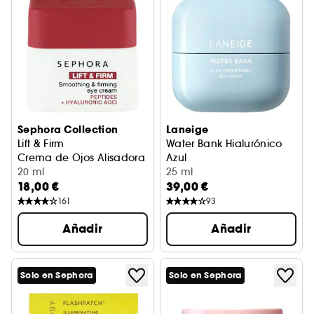
Sephora Collection
Laneige
Lift & Firm
Water Bank Hialurónico
Crema de Ojos Alisadora Y Reafirmante
Azul
20 ml
Crema Contorno de Ojos
25 ml
18,00 €
39,00 €
161
93
Añadir
Añadir
Solo en Sephora
Solo en Sephora