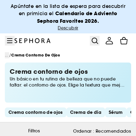
Ir al menú
Ir al contenido principal
Ir al pie de página
Apúntate en la lista de espera para descubrir
Calendario de Adviento
en primicia el
Sephora Favorites 2026.
Descubrir
/
...
Crema Contorno De Ojos
Crema contorno de ojos
Un básico en tu rutina de belleza que no puede
faltar: el contorno de ojos. Elige la textura que mejor
vaya contigo: bálsamo, crema, gel o sérum y
consigue una mirada descansada y sin
imperfecciones. Y para rematar, mascarillas,
parches de gel o masajeadores para la zona de las
Saltar los enlaces rápidos
Crema contorno de ojos
Crema de día
Sérum
Cu
ojeras. ¡No te los pierdas!
Filtros
Ordenar :
Recomendados