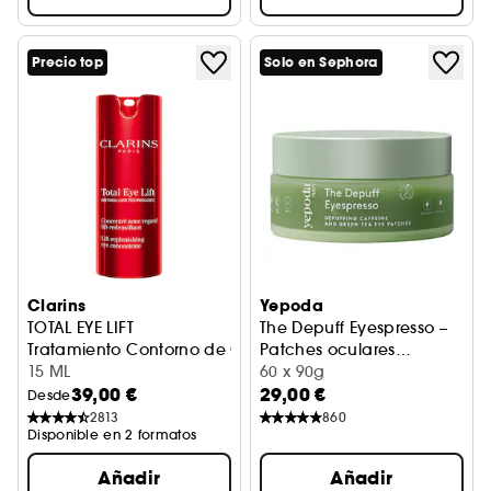
Precio top
Solo en Sephora
Clarins
Yepoda
TOTAL EYE LIFT
The Depuff Eyespresso –
Tratamiento Contorno de Ojos
Patches oculares
15 ML
depurativos de cafeína y
60 x 90g
39,00 €
29,00 €
té verde
Desde
2813
860
Disponible en 2 formatos
Añadir
Añadir