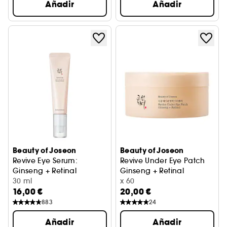
Añadir
Añadir
Beauty of Joseon
Beauty of Joseon
Revive Eye Serum:
Revive Under Eye Patch
Ginseng + Retinal
Ginseng + Retinal
Revitaliza el contorno de los ojos
30 ml
Para arrugas y líneas de exp
x 60
16,00 €
20,00 €
883
24
Añadir
Añadir