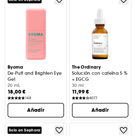
Byoma
The Ordinary
De-Puff and Brighten Eye
Solución con cafeína 5 %
Gel
+ EGCG
Gel contorno de ojos
20 mL
Sérum para contorno de ojos
30 ml
18,00 €
11,99 €
148
4077
Añadir
Añadir
Solo en Sephora