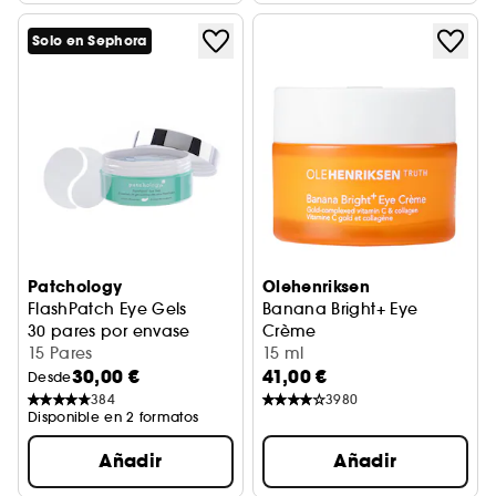
Solo en Sephora
Patchology
Olehenriksen
FlashPatch Eye Gels
Banana Bright+ Eye
30 pares por envase
Crème
15 Pares
Crema Contorno De Ojos Co
15 ml
30,00 €
41,00 €
Desde
384
3980
Disponible en 2 formatos
Añadir
Añadir