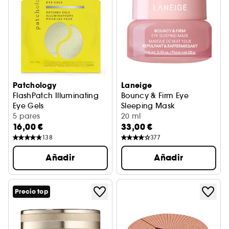
Patchology
Laneige
FlashPatch Illuminating
Bouncy & Firm Eye
Eye Gels
Sleeping Mask
5 pares
Mascarilla Nocturna Ojos Re
20 ml
16,00 €
33,00 €
138
377
Añadir
Añadir
Precio top