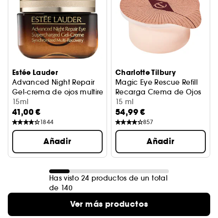
Estée Lauder
Charlotte Tilbury
Advanced Night Repair
Magic Eye Rescue Refill
Gel-crema de ojos multireparador sincronizado
Recarga Crema de Ojos
15ml
15 ml
41,00 €
54,99 €
1844
857
Añadir
Añadir
Has visto 24 productos de un total
de 140
Ver más productos