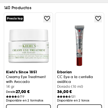
140 Productos
Precio top
Kiehl's Since 1851
Erborian
Creamy Eye Treatment
CC Eye a la centella
with Avocado
asiática
Crema Contorno de Ojos Hidratante
14 gr
Tratamiento iluminador para 
Dorado (10 ml)
27,00 €
36,00 €
Desde
719
121
Disponible en 2 formatos
Disponible en 2 tonos