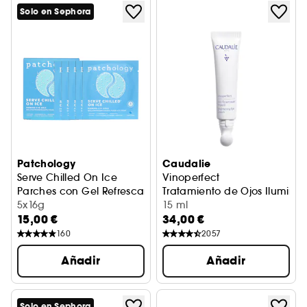
Solo en Sephora
Patchology
Caudalie
Serve Chilled On Ice
Vinoperfect
Parches con Gel Refrescante para Ojos
Tratamiento de Ojos Ilumina
5x16g
15 ml
15,00 €
34,00 €
160
2057
Añadir
Añadir
Solo en Sephora