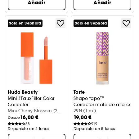
Añadir
Añadir
Solo en Sephora
Solo en Sephora
Huda Beauty
Tarte
Mini #FauxFilter Color
Shape tape™
Corrector
Corrector mate de alta cober
Corrector de tono
Mini Cherry Blossom (2
29N (1 ml)
16,00 €
19,00 €
ml)
Desde
38
919
Disponible en 4 tonos
Disponible en 5 tonos