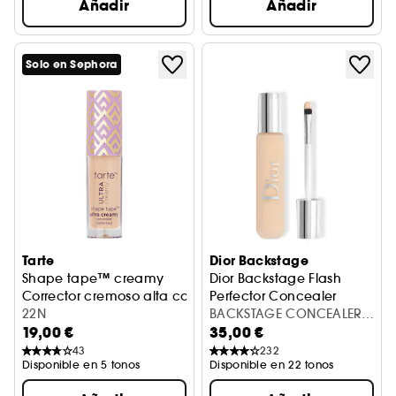
Añadir
Añadir
Solo en Sephora
Tarte
Dior Backstage
Shape tape™ creamy
Dior Backstage Flash
Corrector cremoso alta cobertura (tamaño viaje)
Perfector Concealer
22N
Corrector de alta cobertura
BACKSTAGE CONCEALER 2
19,00 €
35,00 €
NEUTRAL
43
232
Disponible en 5 tonos
Disponible en 22 tonos