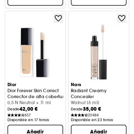
Dior
Nars
Dior Forever Skin Correct
Radiant Creamy
Corrector de alta cobertura 24 hrs
Concealer
0,5 N Neutral + 11 ml
Corrector de imperfecciones
Walnut (6 ml)
42,00 €
35,00 €
Desde
Desde
657
20484
Disponible en 17 tonos
Disponible en 23 tonos
Añadir
Añadir