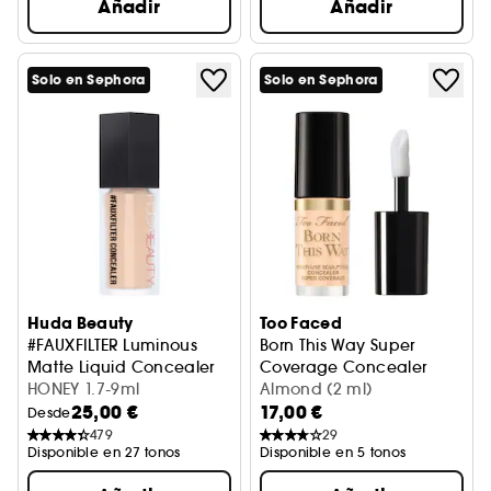
Añadir
Añadir
Solo en Sephora
Solo en Sephora
Huda Beauty
Too Faced
#FAUXFILTER Luminous
Born This Way Super
Matte Liquid Concealer
Coverage Concealer
Corrector
HONEY 1.7-9ml
Corrector de Viaje
Almond (2 ml)
25,00 €
17,00 €
Desde
479
29
Disponible en 27 tonos
Disponible en 5 tonos