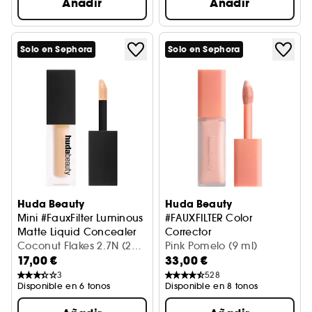
Añadir
Añadir
Solo en Sephora
Solo en Sephora
Huda Beauty
Huda Beauty
Mini #FauxFilter Luminous
#FAUXFILTER Color
Matte Liquid Concealer
Corrector
Corrector líquido
Coconut Flakes 2.7N (2
Corrector de tono
Pink Pomelo (9 ml)
17,00 €
33,00 €
ml)
3
528
Disponible en 6 tonos
Disponible en 8 tonos