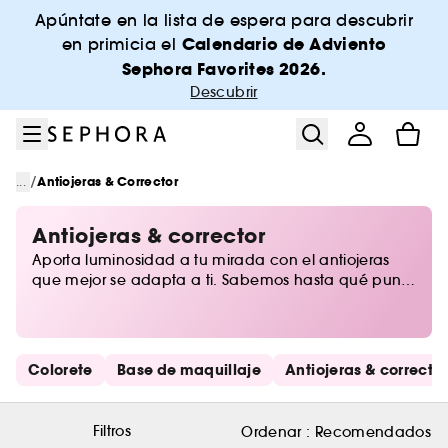
Ir al menú
Ir al contenido principal
Ir al pie de página
Apúntate en la lista de espera para descubrir
Calendario de Adviento
en primicia el
Sephora Favorites 2026.
Descubrir
/
...
Antiojeras & Corrector
Antiojeras & corrector
Aporta luminosidad a tu mirada con el antiojeras
que mejor se adapta a ti. Sabemos hasta qué punto
es indispensable el antiojeras en nuestra rutina de
belleza, ya que camufla y abre la mirada al
instante. Corrector con color, de alta cobertura o
con un toque iluminador sutil, en Sephora te
Saltar los enlaces rápidos
Colorete
Base de maquillaje
Antiojeras & corrector
ofrecemos los mejores productos para un rostro
impecable.
Filtros
Ordenar :
Recomendados