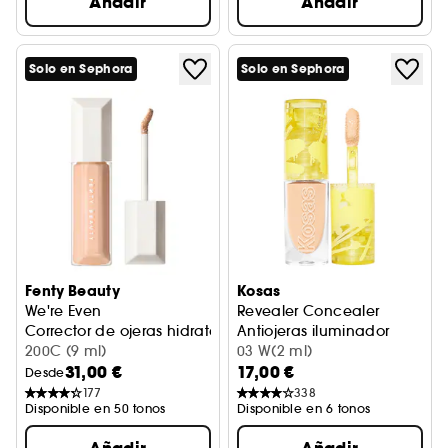
Añadir
Añadir
Solo en Sephora
Solo en Sephora
Fenty Beauty
Kosas
We're Even
Revealer Concealer
Corrector de ojeras hidratante de larga duración
Antiojeras iluminador
200C (9 ml)
03 W(2 ml)
31,00 €
17,00 €
Desde
177
338
Disponible en 50 tonos
Disponible en 6 tonos