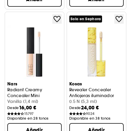
Solo en Sephora
Nars
Kosas
Radiant Creamy
Revealer Concealer
Concealer Mini
Antiojeras iluminador
Corrector antiojeras mini
Vanilla (1,4 ml)
0.5 N (5,3 ml)
16,00 €
24,00 €
Desde
Desde
15797
9024
Disponible en 28 tonos
Disponible en 38 tonos
Añadir
Añadir