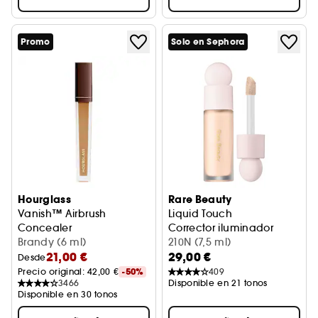
Promo
Solo en Sephora
Hourglass
Rare Beauty
Vanish™ Airbrush
Liquid Touch
Concealer
Corrector iluminador
Corrector antiojeras
Brandy (6 ml)
210N (7,5 ml)
21,00 €
29,00 €
Desde
Precio original: 
42,00 €
-50%
409
3466
Disponible en 21 tonos
Disponible en 30 tonos