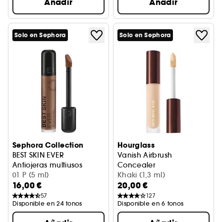
Añadir
Añadir
Solo en Sephora
Solo en Sephora
Sephora Collection
Hourglass
BEST SKIN EVER
Vanish Airbrush
Antiojeras multiusos
Concealer
01 P (5 ml)
Corrector líquido ultraligero 
Khaki (1,3 ml)
16,00 €
20,00 €
57
127
Disponible en 24 tonos
Disponible en 6 tonos