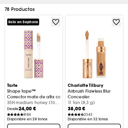
78 Productos
Solo en Sephora
Tarte
Charlotte Tilbury
Shape tape™
Airbrush Flawless Blur
Corrector mate de alta cobertura
Concealer
35H medium honey (10
Corrector hidratante de larg
11 Tan (8,3 g)
24,00 €
38,00 €
ml)
Desde
8184
2343
Disponible en 28 tonos
Disponible en 32 tonos