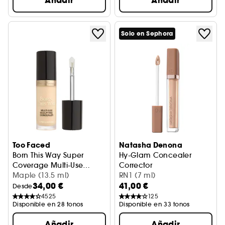
Añadir
Añadir
Solo en Sephora
Too Faced
Natasha Denona
Born This Way Super
Hy-Glam Concealer
Coverage Multi-Use
Corrector
Concealer
Corrector
Maple (13.5 ml)
RN1 (7 ml)
34,00 €
41,00 €
Desde
4525
125
Disponible en 28 tonos
Disponible en 33 tonos
Añadir
Añadir