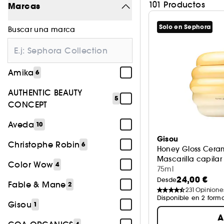
101 Productos
Marcas
Solo en Sephora
Buscar una marca
Amika
6
AUTHENTIC BEAUTY
5
CONCEPT
Aveda
10
Gisou
Christophe Robin
6
Honey Gloss Cera
Mascarilla capilar
Color Wow
4
75ml
24,00 €
Desde
Fable & Mane
2
231
Opinione
Disponible en 2 form
Gisou
1
A