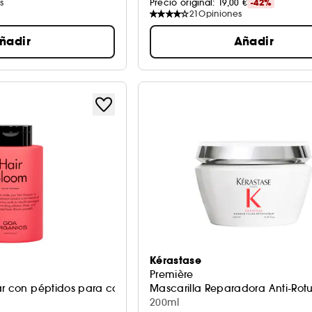
s
Precio original: 
19,00 €
-42%
21
Opiniones
ñadir
Añadir
Kérastase
Première
ar con péptidos para cabello dañado
Mascarilla Reparadora Anti-Ro
200ml