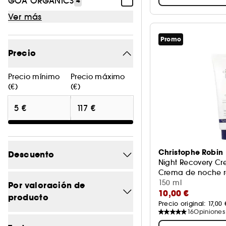
GOA ORGANICS
4
Ver más
Promo
Precio
Precio mínimo
Precio máximo
(€)
(€)
Christophe Robin
Descuento
Night Recovery C
Crema de noche re
-20%
150 ml
1
Por valoración de
10,00 €
producto
-21.6
1
Precio original: 
17,00 
16
Opiniones
5/5
10
-22.2
1