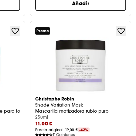
Añadir
Promo
Christophe Robin
Shade Variation Mask
te para todo tipo de cabello
Mascarilla matizadora rubio puro
250ml
11,00 €
Precio original: 
19,00 €
-42%
11
Opiniones