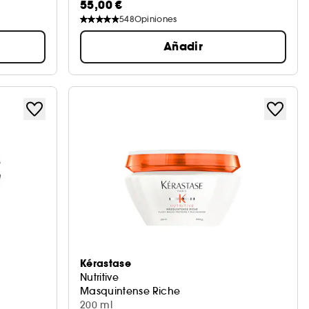
55,00 €
548
Opiniones
Añadir
Kérastase
Nutritive
Masquintense Riche
200 ml