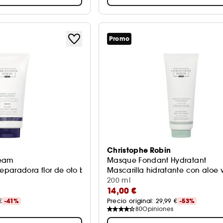
Promo
Christophe Robin
ream
Masque Fondant Hydratant
paradora flor de oto blanco
Mascarilla hidratante con aloe 
200 ml
14,00 €
€
-41%
Precio original: 
29,99 €
-53%
80
Opiniones