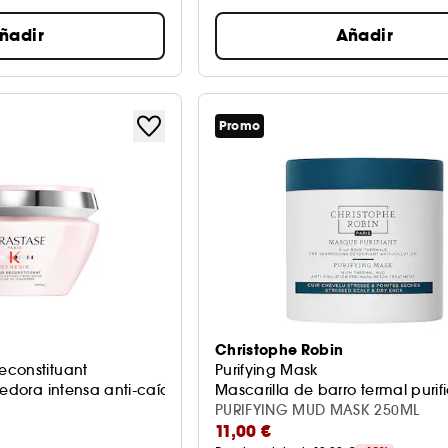
ñadir
Añadir
Promo
Christophe Robin
econstituant
Purifying Mask
cedora intensa anti-caída
Mascarilla de barro termal purif
PURIFYING MUD MASK 250ML
11,00 €