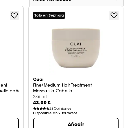
Solo en Sephora
Ouai
ment
Fine/Medium Hair Treatment
bello dañado
Mascarilla Cabello
236 ml
43,00 €
23
Opiniones
Disponible en 2 formatos
Añadir