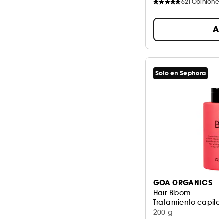
621
Opinione
A
Solo en Sephora
GOA ORGANICS
Hair Bloom
Tratamiento capil
200 g