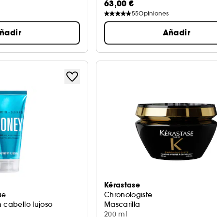
63,00 €
55
Opiniones
ñadir
Añadir
Kérastase
ue
Chronologiste
 cabello lujoso
Mascarilla
200 ml