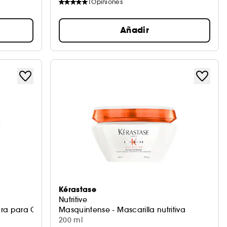
1
Opiniones
Añadir
Kérastase
Nutritive
tura para Cabello Dañado
Masquintense - Mascarilla nutritiva
200 ml