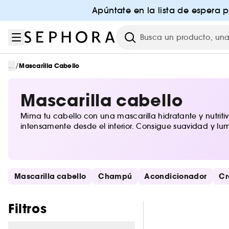
Ir al menú
Ir al contenido principal
Ir al pie de página
Apúntate en la lista de espera 
Investigación
/
...
Mascarilla Cabello
Mascarilla cabello
Mima tu cabello con una mascarilla hidratante y nutriti
intensamente desde el interior. Consigue suavidad y lum
Saltar los enlaces rápidos
Mascarilla cabello
Champú
Acondicionador
Cr
Saltar los filtros
Filtros