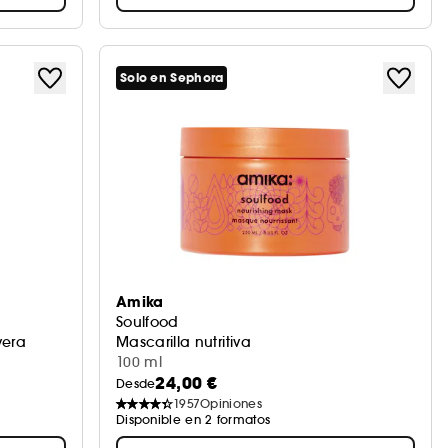
Solo en Sephora
Amika
Soulfood
vera
Mascarilla nutritiva
100 ml
24,00 €
Desde
1957
Opiniones
Disponible en 2 formatos