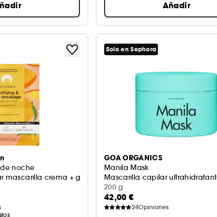
ñadir
Añadir
Solo en Sephora
on
GOA ORGANICS
r de noche
Manila Mask
ar mascarilla crema + gorro
Mascarilla capilar ultrahidratan
200 g
42,00 €
s
24
Opiniones
atos