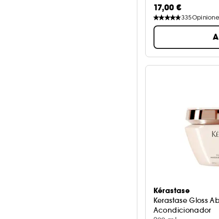
17,00 €
335
Opinione
A
Kérastase
Kerastase Gloss A
Acondicionador