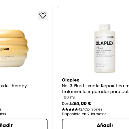
Olaplex
mide Therapy
No. 3 Plus Ultimate Repair Treat
Tratamiento reparador para ca
100 ml
34,00 €
Desde
s
427
Opiniones
atos
Disponible en 2 formatos
ñadir
Añadir