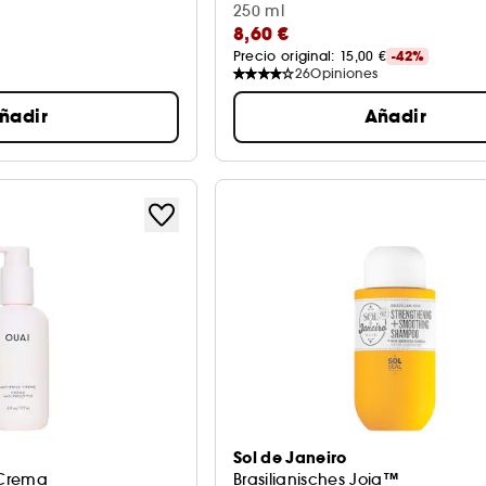
250 ml
8,60 €
Precio original: 
15,00 €
-42%
26
Opiniones
ñadir
Añadir
Sol de Janeiro
 Crema
Brasilianisches Joia™