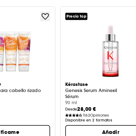
Precio top
y
Kérastase
ara cabello rizado
Genesis Serum Aminexil
Sérum
90 ml
28,00 €
Desde
1162
Opiniones
Disponible en 2 formatos
ifícame
Añadir