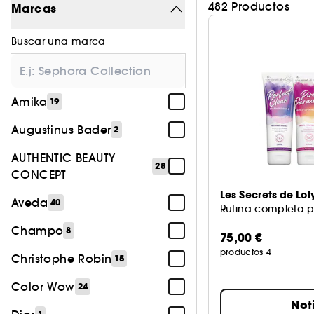
482 Productos
Marcas
Buscar una marca
Amika
19
Augustinus Bader
2
AUTHENTIC BEAUTY
28
CONCEPT
Les Secrets de Lol
Aveda
40
Rutina completa p
Champo
8
75,00 €
productos 4
Christophe Robin
15
Color Wow
24
Not