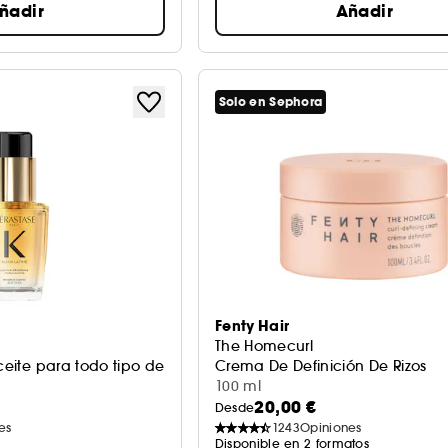
ñadir
Añadir
Solo en Sephora
Fenty Hair
The Homecurl
Aceite para todo tipo de Cabello
Crema De Definición De Rizos
100 ml
20,00 €
Desde
es
1243
Opiniones
Disponible en 2 formatos