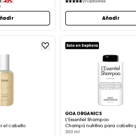
€
-42%
27
Opiniones
s
ñadir
Añadir
Solo en Sephora
GOA ORGANICS
L’Essentiel Shampoo
r el cabello
Champú nutritivo para cabello 
300 ml