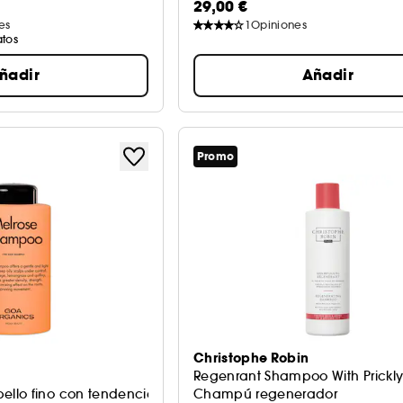
29,00 €
es
1
Opiniones
atos
ñadir
Añadir
Promo
Christophe Robin
Regenrant Shampoo With Prickly
llo fino con tendencia grasa
Champú regenerador