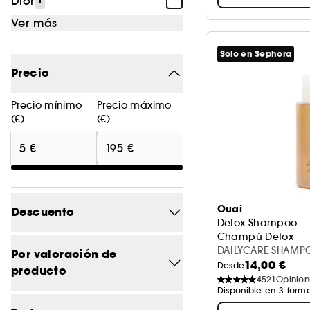
Dior
1
Ver más
Solo en Sephora
Precio
Precio mínimo
Precio máximo
(€)
(€)
Ouai
Descuento
Detox Shampoo
Champú Detox
-20%
DAILYCARE SHAMP
7
Por valoración de
14,00 €
Desde
producto
-20.2
1
4521
Opinion
Disponible en 3 form
5/5
42
-20.7
1