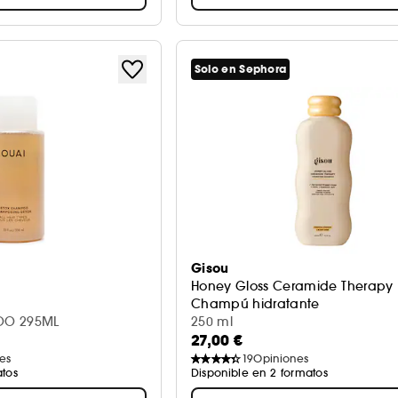
Solo en Sephora
Gisou
Honey Gloss Ceramide Therapy
Champú hidratante
OO 295ML
250 ml
27,00 €
es
19
Opiniones
atos
Disponible en 2 formatos