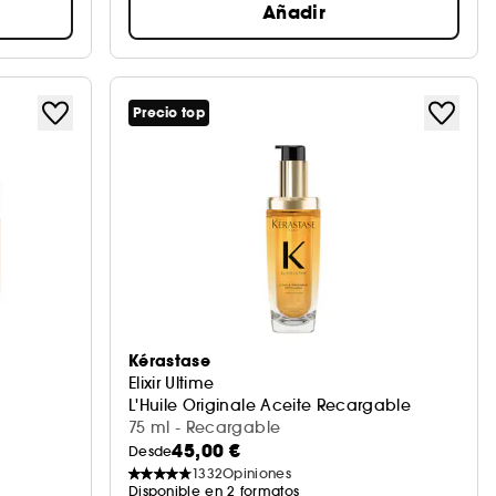
Añadir
Precio top
Kérastase
Elixir Ultime
L'Huile Originale Aceite Recargable
75 ml - Recargable
45,00 €
Desde
1332
Opiniones
Disponible en 2 formatos