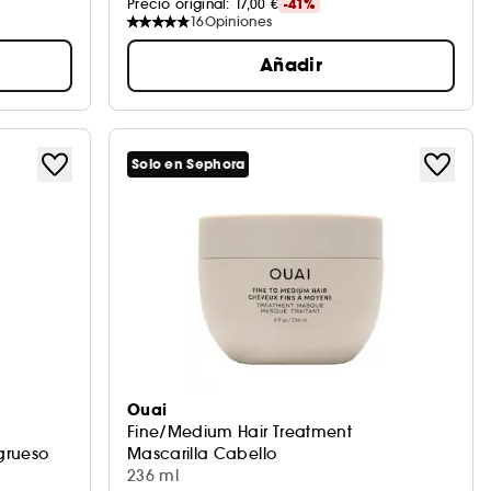
Precio original: 
17,00 €
-41%
16
Opiniones
Añadir
Solo en Sephora
Ouai
Fine/Medium Hair Treatment
grueso
Mascarilla Cabello
236 ml