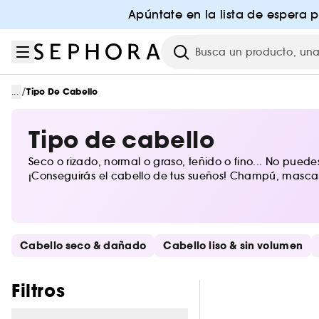
Ir al menú
Ir al contenido principal
Ir al pie de página
Apúntate en la lista de espera 
Investigación
/
...
Tipo De Cabello
Tipo de cabello
Seco o rizado, normal o graso, teñido o fino... No pued
¡Conseguirás el cabello de tus sueños! Champú, mascari
Saltar los enlaces rápidos
Cabello seco & dañado
Cabello liso & sin volumen
Saltar los filtros
Filtros