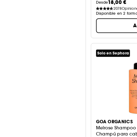
18,00 €
Desde
2078
Opinion
Disponible en 2 form
A
Solo en Sephora
GOA ORGANICS
Melrose Shampoo
Champú para cabe