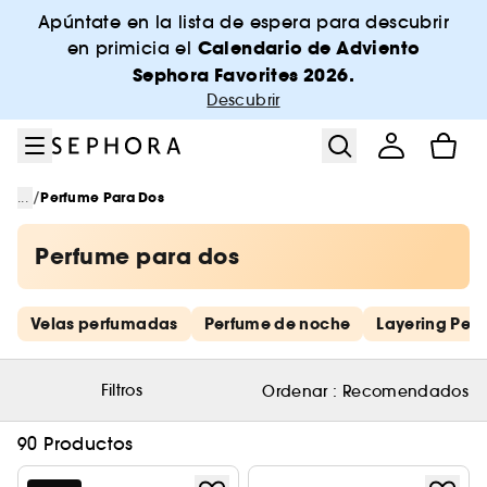
Ir al menú
Ir al contenido principal
Ir al pie de página
Apúntate en la lista de espera para descubrir
Calendario de Adviento
en primicia el
Sephora Favorites 2026.
Descubrir
/
...
Perfume Para Dos
Perfume para dos
Saltar los enlaces rápidos
Velas perfumadas
Perfume de noche
Layering Per
Filtros
Ordenar :
Recomendados
90 Productos