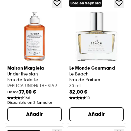
Solo en Sephora
Maison Margiela
Le Monde Gourmand
Under the stars
Le Beach
Eau de Toilette
Eau de Parfum
REPLICA UNDER THE STARS
30 ml
77,00 €
32,00 €
EDT V30ML
Desde
166
10
Disponible en 2 formatos
Añadir
Añadir