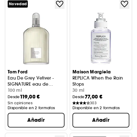
Novedad
Tom Ford
Maison Margiela
Eau De Grey Vetiver -
REPLICA When the Rain
SIGNATURE eau de
Stops
toilette
100 ml
Eau De Toilette
30 ml
119,00 €
77,00 €
Desde
Desde
Sin opiniones
303
Disponible en 2 formatos
Disponible en 2 formatos
Añadir
Añadir