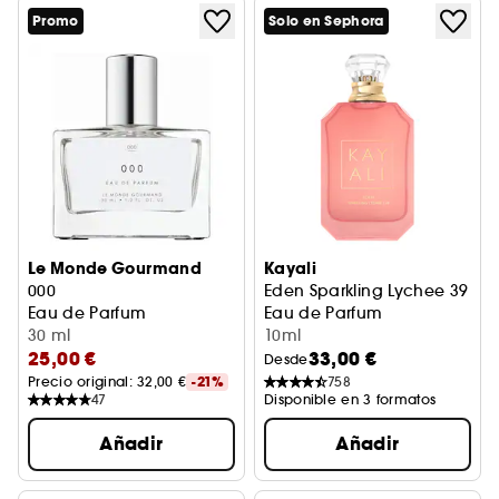
Promo
Solo en Sephora
Le Monde Gourmand
Kayali
000
Eden Sparkling Lychee 39
Eau de Parfum
Eau de Parfum
30 ml
10ml
25,00 €
33,00 €
Desde
Precio original: 
32,00 €
-21%
758
47
Disponible en 3 formatos
Añadir
Añadir