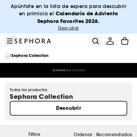
Ir al menú
Ir al contenido principal
Ir al pie de página
Apúntate en la lista de espera para descubrir
Calendario de Adviento
en primicia el
Sephora Favorites 2026.
Descubrir
/
...
Sephora Collection
Todos los productos:
Sephora Collection
Descubrir
Filtros
Ordenar :
Recomendados