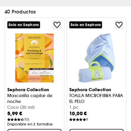
40 Productos
Solo en Sephora
Solo en Sephora
Sephora Collection
Sephora Collection
Mascarilla capilar de
TOALLA MICROFIBRA PARA
noche
EL PELO
Tratamiento capilar mascarilla crema + gorro
Coco (30 ml)
Secado rápido
1 pc
5,99 €
10,00 €
115
9
Disponible en 2 formatos