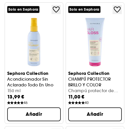
Solo en Sephora
Solo en Sephora
Sephora Collection
Sephora Collection
Acondicionador Sin
CHAMPÚ PROTECTOR
Aclarado Todo En Uno
BRILLO Y COLOR
Nutrición sin aclarado
150 ml
GLOSS CABELLO
Champú protector de
13,99 €
11,00 €
brillo y color (250 ml)
46
40
Añadir
Añadir