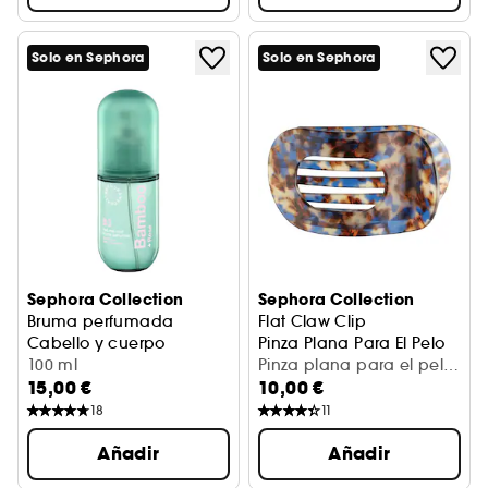
Solo en Sephora
Solo en Sephora
Sephora Collection
Sephora Collection
Bruma perfumada
Flat Claw Clip
Cabello y cuerpo
Pinza Plana Para El Pelo
Bambú + rosa
100 ml
Pinza plana para el pelo
15,00 €
10,00 €
(1 ud.)
18
11
Añadir
Añadir