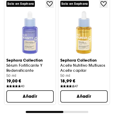
Solo en Sephora
Solo en Sephora
Sephora Collection
Sephora Collection
Sérum Fortificante Y
Aceite Nutritivo Multiusos
Redensificante
Aceite capilar
Sérum Cuero Cabelludo
50 ml
50 ml
19,00 €
18,99 €
40
47
Añadir
Añadir