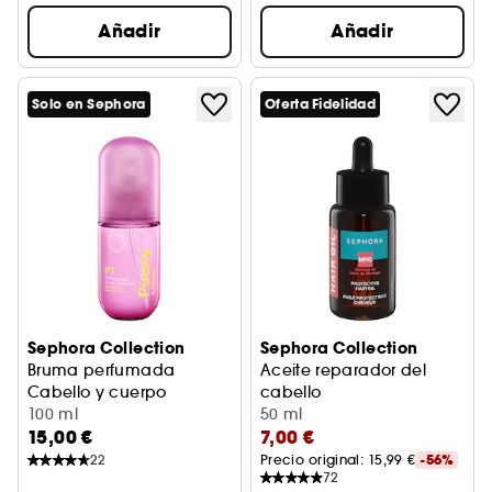
Añadir
Añadir
Solo en Sephora
Oferta Fidelidad
Sephora Collection
Sephora Collection
Bruma perfumada
Aceite reparador del
Cabello y cuerpo
cabello
Peonía + jengibre
100 ml
Reparación
50 ml
15,00 €
7,00 €
22
Precio original: 
15,99 €
-56%
72