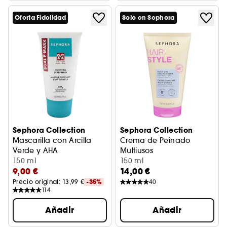
Oferta Fidelidad
Solo en Sephora
Sephora Collection
Sephora Collection
Mascarilla con Arcilla
Crema de Peinado
Verde y AHA
Multiusos
Mascarilla Purificante Cuero Cabelludo
150 ml
Crema de peinado
150 ml
9,00 €
14,00 €
Precio original: 
13,99 €
-35%
40
114
Añadir
Añadir