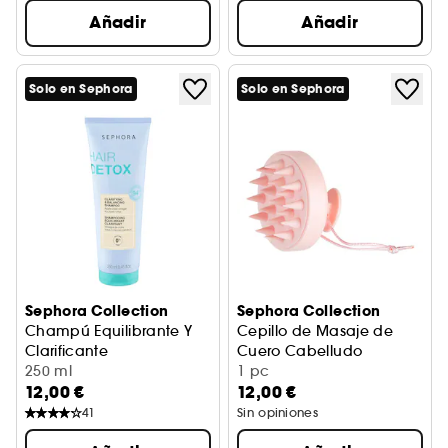
Añadir
Añadir
Solo en Sephora
Solo en Sephora
Sephora Collection
Sephora Collection
Champú Equilibrante Y
Cepillo de Masaje de
Clarificante
Cuero Cabelludo
Limpiador detoxificante
250 ml
Exfolia y masajea
1 pc
12,00 €
12,00 €
41
Sin opiniones