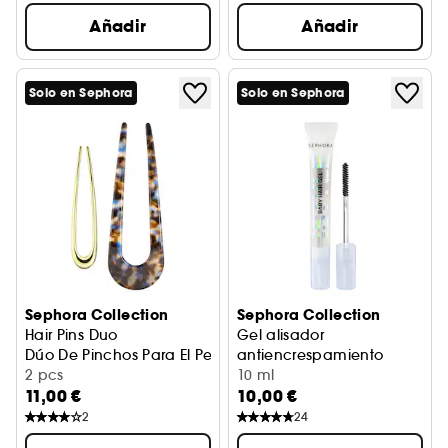
Añadir
Añadir
Solo en Sephora
Solo en Sephora
Sephora Collection
Sephora Collection
Hair Pins Duo
Gel alisador
Dúo De Pinchos Para El Pelo
antiencrespamiento
2 pcs
Gel de peinado
10 ml
11,00 €
10,00 €
2
24