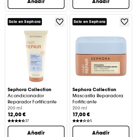
Añadir
Añadir
Solo en Sephora
Solo en Sephora
Sephora Collection
Sephora Collection
Acondicionador
Mascarilla Reparadora
Reparador Fortificante
Fortificante
Tratamiento Reparador
200 ml
Tratamiento Reparador
200 ml
12,00 €
17,00 €
37
5
Añadir
Añadir