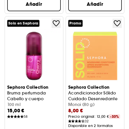
Añadir
Añadir
Solo en Sephora
Promo
Sephora Collection
Sephora Collection
Bruma perfumada
Acondicionador Sólido
Cabello y cuerpo
Cuidado Desenredante
Cereza + crema batida
100 ml
Monoi (80 g)
15,00 €
8,00 €
58
Precio original: 
12,00 €
-33%
32
Disponible en 2 formatos