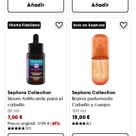
Añadir
Añadir
Oferta Fidelidad
Solo en Sephora
Sephora Collection
Sephora Collection
Sérum fortificante para el
Bruma perfumada
cabello
Cabello y cuerpo
Fortalece + Densifica
50 ml
Monoï + bergamota
100 ml
7,00 €
15,00 €
Precio original: 
17,99 €
-61%
3
109