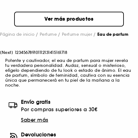
Ver más productos
Página de inicio
Perfume
Perfume mujer
Eau de parfum
[
Next
]
1
2
3
4
5
6
7
8
9
10
11
12
13
14
15
16
17
18
Potente y cautivador, el eau de parfum para mujer revela
tu verdadera personalidad. Audaz, sensual o misterioso,
elígelo dependiendo de tu look o estado de ánimo. El eau
de parfum, símbolo de feminidad, cautiva con su esencia
única que permanecerá en tu piel de la mañana a la
noche.
Envío gratis
Por compras superiores a 30€
Saber más
Devoluciones