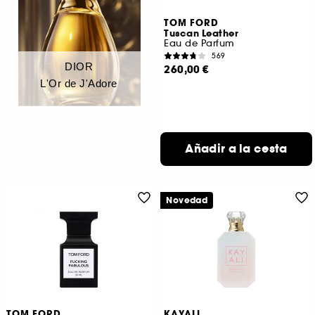
TOM FORD
Tuscan Leather
Eau de Parfum
569
DIOR
260,00 €
L'Or de J'Adore
Añadir a la cesta
Novedad
TOM FORD
KAYALI