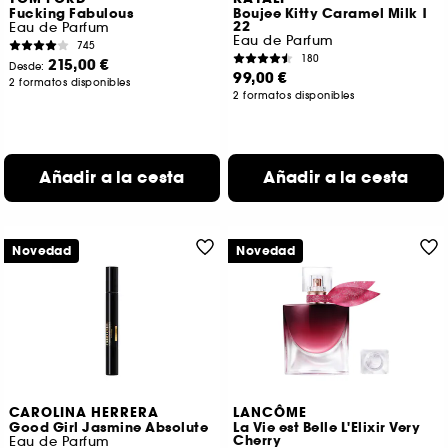
Fucking Fabulous
Boujee Kitty Caramel Milk |
22
Eau de Parfum
Eau de Parfum
745
180
215,00 €
Desde:
99,00 €
2 formatos disponibles
2 formatos disponibles
Añadir a la cesta
Añadir a la cesta
Novedad
Novedad
CAROLINA HERRERA
LANCÔME
Good Girl Jasmine Absolute
La Vie est Belle L'Elixir Very
Cherry
Eau de Parfum