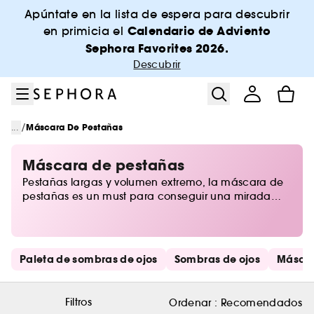
Ir al menú
Ir al contenido principal
Ir al pie de página
Apúntate en la lista de espera para descubrir
Calendario de Adviento
en primicia el
Sephora Favorites 2026.
Descubrir
/
...
Máscara De Pestañas
Máscara de pestañas
Pestañas largas y volumen extremo, la máscara de
pestañas es un must para conseguir una mirada
hipnótica. Crea looks sofisticados con colores en tus
ojos: negro intenso, verde bosque o marrón oscuro.
La máscara de pestañas aporta longitud infinita y
un efecto dramático o natural. ¡En Sephora te
Saltar los enlaces rápidos
Paleta de sombras de ojos
Sombras de ojos
Máscar
desvelamos todos nuestros secretos para conseguir
una mirada fascinante!
Filtros
Ordenar :
Recomendados