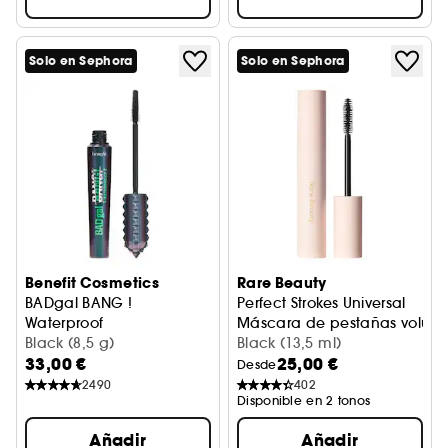
Solo en Sephora
Solo en Sephora
Benefit Cosmetics
Rare Beauty
BADgal BANG !
Perfect Strokes Universal
Waterproof
Máscara de pestañas volum
Máscara de Pestañas Voluminizadora Resistente al Agua
Black (8,5 g)
Black (13,5 ml)
33,00 €
25,00 €
Desde
2490
402
Disponible en 2 tonos
Añadir
Añadir