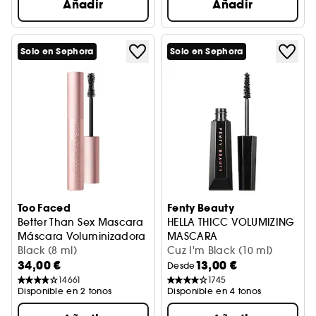
Añadir
Añadir
Solo en Sephora
Solo en Sephora
Too Faced
Fenty Beauty
Better Than Sex Mascara
HELLA THICC VOLUMIZING
Máscara Voluminizadora y Alargadora de Pestañas
MASCARA
Black (8 ml)
Máscara de pestañas para 
Cuz I'm Black (10 ml)
34,00 €
13,00 €
Desde
14661
1745
Disponible en 2 tonos
Disponible en 4 tonos