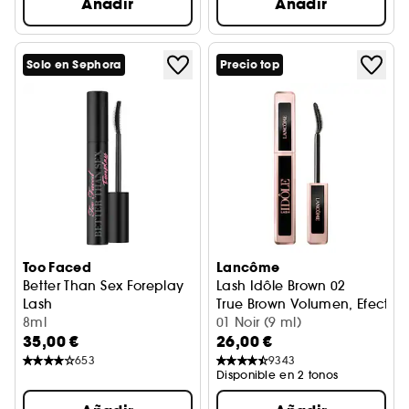
Añadir
Añadir
Solo en Sephora
Precio top
Too Faced
Lancôme
Better Than Sex Foreplay
Lash Idôle Brown 02
Lash
True Brown Volumen, Efecto L
Primer para pestañas
8ml
01 Noir (9 ml)
35,00 €
26,00 €
653
9343
Disponible en 2 tonos