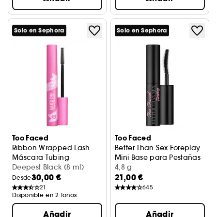
Solo en Sephora
Solo en Sephora
Too Faced
Too Faced
Ribbon Wrapped Lash
Better Than Sex Foreplay
Máscara Tubing
Mini Base para Pestañas
Deepest Black (8 ml)
4,8 g
30,00 €
21,00 €
Desde
21
645
Disponible en 2 tonos
Añadir
Añadir