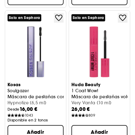
Solo en Sephora
Solo en Sephora
Kosas
Huda Beauty
Soulgazer
1 Coat Wow!
Máscara de pestañas con péptidos alargadora con efecto 
Máscara de pestañas volumi
Hypnotize (6,5 ml)
Very Vanta (10 ml)
16,00 €
26,00 €
Desde
1043
809
Disponible en 2 tonos
Añadir
Añadir