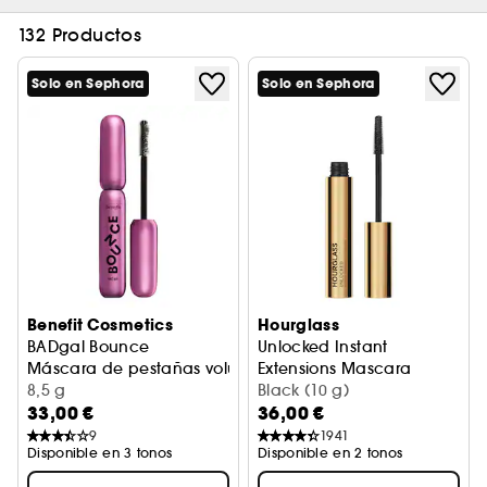
132 Productos
Solo en Sephora
Solo en Sephora
Benefit Cosmetics
Hourglass
BADgal Bounce
Unlocked Instant
Máscara de pestañas volumen con cepillo de doble cara
Extensions Mascara
8,5 g
Máscara de pestañas
Black (10 g)
33,00 €
36,00 €
9
1941
Disponible en 3 tonos
Disponible en 2 tonos