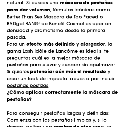
máscara de pestañas
natural. Si buscas una
para dar volumen
, fórmulas icónicas como
Better Than Sex Mascara
de Too Faced o
BADgal BANG! de Benefit Cosmetics aportan
densidad y dramatismo desde la primera
pasada.
efecto más definido y alargador
Para un
, la
gama
Lash Idôle
de Lancôme es ideal si te
preguntas cuál es la mejor máscara de
pestañas para elevar y separar sin apelmazar.
potenciar aún más el resultado
Si quieres
y
crear un look de impacto, apuesta por incluir
pestañas postizas
.
¿Cómo aplicar correctamente la máscara de
pestañas?
Para conseguir pestañas largas y definidas:
Comienza con las pestañas limpias y, si lo
sombra de ojos
deseas, aplica una
para un