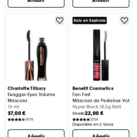
Añadir
Añadir
Solo en Sephora
Charlotte Tilbury
Benefit Cosmetics
Exagger-Eyes Volume
Fan Fest
Mascara
Máscara de Pestañas Volum
Máscara voluminizadora
10 ml
Hyper Black (8,5g Net)
37,00 €
22,00 €
Desde
1979
3759
Disponible en 2 tonos
Añadir
Añadir