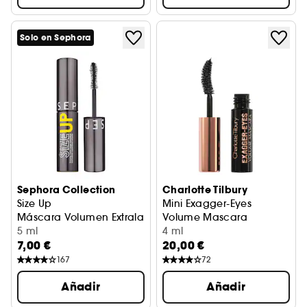
Solo en Sephora
Sephora Collection
Charlotte Tilbury
Size Up
Mini Exagger-Eyes
Máscara Volumen Extralargo Inmediato (Formato de viaje
Volume Mascara
5 ml
Máscara voluminizador forma
4 ml
7,00 €
20,00 €
167
72
Añadir
Añadir