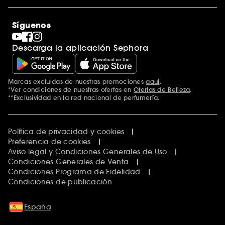
Sephora Stands
Rebajas
Internacional
Maquillaje
Descubrir Sephora
Síguenos
San Valentín
Código promocional Sephora
Día del Padre
Descarga la aplicación Sephora
Premio Sephora
Día de la Madre
Calendario Adviento
Singles' Day
Marcas excluidas de nuestras promociones
aquí
.
Black Friday
*Ver condiciones de nuestras ofertas en
Ofertas de Belleza
.
Cyber Monday
**Exclusividad en la red nacional de perfumería.
Blue Monday
Clean at Sephora
Política de privacidad y cookies
Preferencia de cookies
Aviso legal y Condiciones Generales de Uso
Condiciones Generales de Venta
Condiciones Programa de Fidelidad
Condiciones de publicación
España