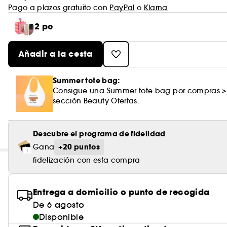
Pago a plazos gratuito con
PayPal
o
Klarna
2 pc
Añadir a la cesta
Summer tote bag:
Consigue una Summer tote bag por compras >
sección Beauty Ofertas.
Descubre el programa de fidelidad
+20 puntos
Gana
fidelización con esta compra
Entrega a domicilio o punto de recogida
De 6 agosto
Disponible