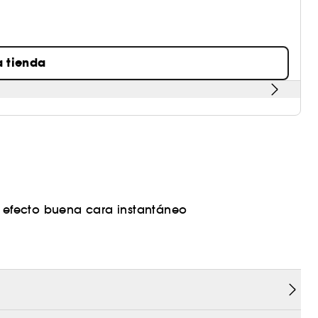
a tienda
n efecto buena cara instantáneo
lquier situación
n el dúo Blush & go y Gleam & go, bastan algunos