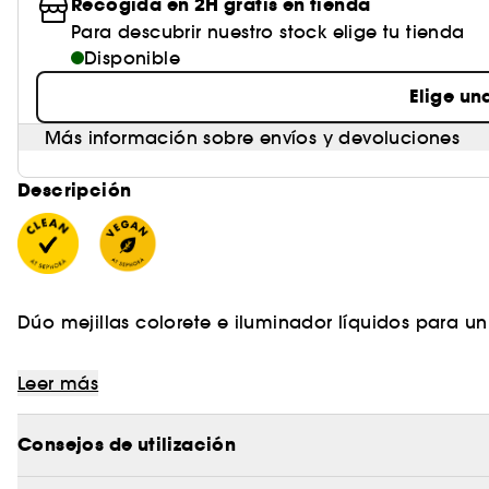
Recogida en 2H gratis en tienda
Para descubrir nuestro stock elige tu tienda
Disponible
Elige un
Más información sobre envíos y devoluciones
Descripción
Dúo mejillas colorete e iluminador líquidos para u
Leer más
Un look resplandeciente y lleno de color para cua
Consejos de utilización
¡Agita, aplica mediante toquecitos y difumina! Co