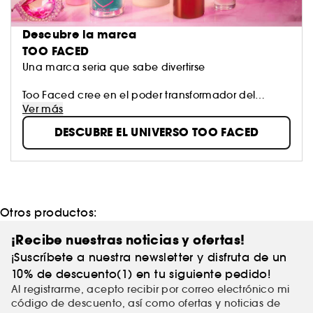
Descubre la marca
TOO FACED
Una marca seria que sabe divertirse
Too Faced cree en el poder transformador del
maquillaje. Animamos a las mujeres a expresarse
Ver más
con confianza, creatividad y a soñar sin ningún tipo
DESCUBRE EL UNIVERSO TOO FACED
de límites. Empleamos los ingredientes más
innovadores para desarrollar cosméticos
revolucionarios y sin crueldad que te invitan a
mostrar al mundo tu belleza.
Otros productos:
¡Recibe nuestras noticias y ofertas!
¡Suscríbete a nuestra newsletter y disfruta de un
10% de descuento(1) en tu siguiente pedido!
Al registrarme, acepto recibir por correo electrónico mi
código de descuento, así como ofertas y noticias de