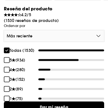
suavizan.
Reseña del producto
Para todos los tipos de piel.
4.2/5
(1530 reseñas de producto)
Ordenar por
Más reciente
Todas (1530)
5
(934)
4
(280)
3
(152)
2
(89)
1
(75)
Dar mi reseña