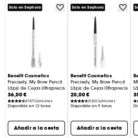
Solo en Sephora
Solo en Sephora
S
Benefit Cosmetics
Benefit Cosmetics
B
Precisely, My Brow Pencil
Precisely, My Brow Pencil
M
Lápiz de Cejas Ultrapreciso
Lápiz de Cejas Ultrapreciso F
Lá
36,00 €
20,00 €
3
8747
Opiniones
6182
Opiniones
Disponible en 12 tonos
Disponible en 9 tonos
Di
Añadir a la cesta
Añadir a la cesta