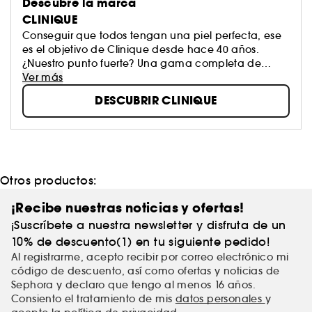
Descubre la marca
CLINIQUE
Conseguir que todos tengan una piel perfecta, ese
es el objetivo de Clinique desde hace 40 años.
¿Nuestro punto fuerte? Una gama completa de
productos de belleza (tratamiento, maquillaje y
Ver más
perfumes para hombres y mujeres) creada por
DESCUBRIR CLINIQUE
dermatólogos sin perfumes y testada en pruebas de
alergia, con un punto de partida común: el
Programme Beauté Basic 3 Temps (sistema de 3
pasos).
Otros productos:
¡Recibe nuestras noticias y ofertas!
¡Suscríbete a nuestra newsletter y disfruta de un
10% de descuento(1) en tu siguiente pedido!
Al registrarme, acepto recibir por correo electrónico mi
código de descuento, así como ofertas y noticias de
Sephora y declaro que tengo al menos 16 años.
Consiento el tratamiento de mis
datos personales
y