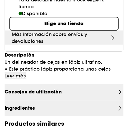
tienda
Disponible
Elige una tienda
Más información sobre envíos y
devoluciones
Descripción
Un delineador de cejas en lápiz ultrafino.
• Este práctico lápiz proporciona unas cejas
perfectamente definidas y de aspecto natural
Leer más
con un color que dura todo el día.
• La punta ultrafina rellena incluso los huecos
Consejos de utilización
más pequeños con trazos precisos, similares a los
de un cabello.
Ingredientes
• No necesitas sacapuntas y se desliza
suavemente sin tirones.
Productos similares