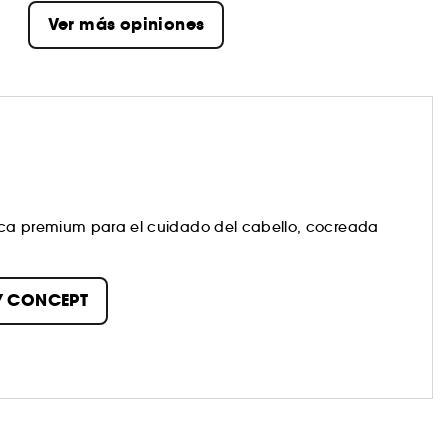
Ver más opiniones
ica premium para el cuidado del cabello, cocreada
(1)
samente seleccionados y en fórmulas veganas
, sin
TY CONCEPT
tros, la belleza auténtica es natural y sencilla. El objetivo
olo necesita ser potenciada.
uí!
de los champús.