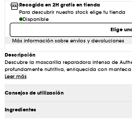
Recogida en 2H gratis en tienda
Para descubrir nuestro stock elige tu tienda
Disponible
Elige un
Más información sobre envíos y devoluciones
Descripción
Descubre la mascarilla reparadora intensa de Auth
profundamente nutritiva, enriquecida con manteca 
para cabello muy sensibilizado, grueso y rizado. 
Leer más
ayudando a restaurar la barrera protectora natural 
reforzada y un cabello visiblemente más brillante, s
Consejos de utilización
Sus puntos fuertes:
Ingredientes
- Alimenta y repara intensamente cada mechón