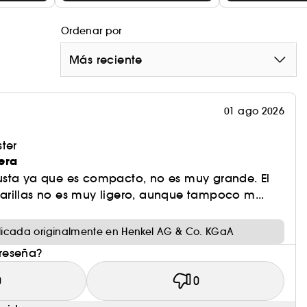
Ordenar por
Más reciente
01 ago 2026
ter
era
sta ya que es compacto, no es muy grande. El
rillas no es muy ligero, aunque tampoco m...
icada originalmente en Henkel AG & Co. KGaA
 reseña?
0
0