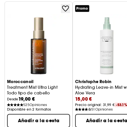
Promo
Moroccanoil
Christophe Robin
Treatment Mist Ultra Light
Hydrating Leave-in Mist w
Todo tipo de cabello
Aloe Vera
19,00 €
15,00 €
Bruma de aloe vera
Desde
525
Opiniones
Precio original: 
31,99 €
-53.1
Disponible en 2 formatos
51
Opiniones
Añadir a la cesta
Añadir a la cest