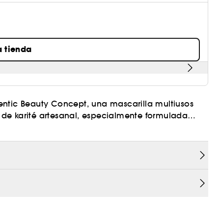
a tienda
entic Beauty Concept, una mascarilla multiusos
de karité artesanal, especialmente formulada
Nutre y repara intensamente cada mechón,
del cabello para garantizar una estructura
uave y fuerte.