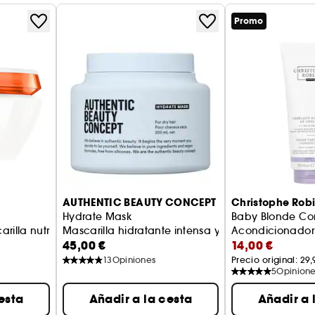
l cabello
Promo
general del cabello
to o cuidado sin aclarado
conas ni aceites minerales
a nutrición, reparación y ligereza, y deja una
AUTHENTIC BEAUTY CONCEPT
Christophe Rob
Hydrate Mask
Baby Blonde Con
illa nutritiva
Mascarilla hidratante intensa y ligera para cabe
Acondicionador 
45,00 €
14,00 €
13
Opiniones
Precio original: 
29,
5
Opinion
esta
Añadir a la cesta
Añadir a 