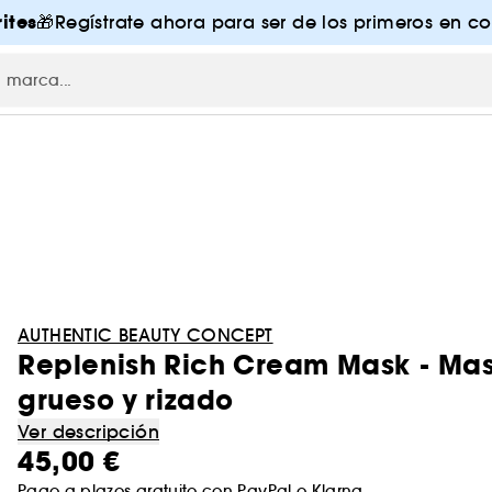
ites
🎁Regístrate ahora para ser de los primeros en co
AUTHENTIC BEAUTY CONCEPT
Replenish Rich Cream Mask - Mas
grueso y rizado
Ver descripción
45,00 €
Pago a plazos gratuito con
PayPal
o
Klarna