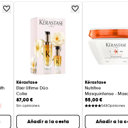
- Ayuda a restaurar la barrera protectora natural de
- Fortalece la estructura capilar y mejora la salud 
- Aporta brillo, suavidad y fuerza
- Versátil: tratamiento con aclarado, pretratamien
- Fórmula rica en antioxidantes, sin parabenos, sili
Esta mascarilla para cabello grueso y rizado combin
melena revitalizada y visiblemente sana.
Kérastase
Kérastase
ith
Elixir Ultime Dúo
Nutritive
Cofre
Masquintense - Mascar
87,00 €
55,00 €
%
Sin opiniones
548
Opiniones
a
Añadir a la cesta
Añadir a la c