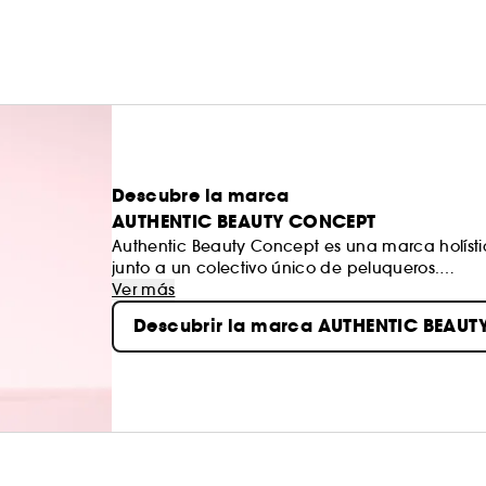
Descubre la marca
AUTHENTIC BEAUTY CONCEPT
Authentic Beauty Concept es una marca holíst
junto a un colectivo único de peluqueros.
Ver más
Creemos en ingredientes de orígenes cuidado
Descubrir la marca AUTHENTIC BEAU
(2)
tensioactivos sulfatados
ni siliconas. Para noso
es realzar la belleza natural del cabello, que s
¡La auténtica belleza de tu cabello empieza aq
(1)sin ingredientes de origen animal.
(2)que suelen estar presentes en las fórmulas 