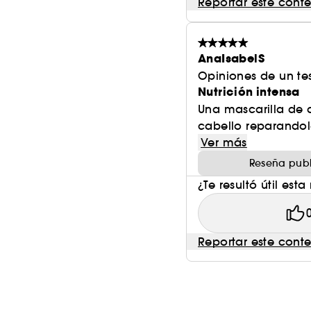
Reportar este cont
AnaIsabelS
Opiniones de un tes
Nutrición intensa
Una mascarilla de a
cabello reparandole
Ver más
Reseña publ
¿Te resultó útil esta
Reportar este cont