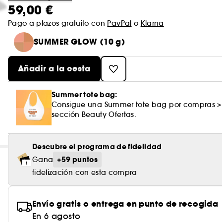
59,00 €
Pago a plazos gratuito con
PayPal
o
Klarna
SUMMER GLOW (10 g)
Añadir a la cesta
Summer tote bag:
Consigue una Summer tote bag por compras >
sección Beauty Ofertas.
Descubre el programa de fidelidad
+59 puntos
Gana
fidelización con esta compra
Envío gratis o entrega en punto de recogida
En 6 agosto