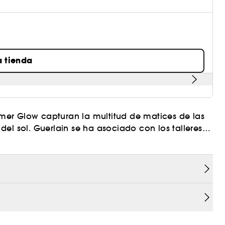
a tienda
mer Glow capturan la multitud de matices de las
el sol. Guerlain se ha asociado con los talleres
ada en el \zellige\, el arte tradicional del