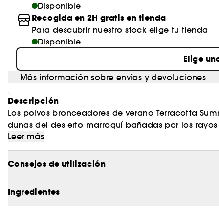
Disponible
Recogida en 2H gratis en tienda
Para descubrir nuestro stock elige tu tienda
Disponible
Elige un
Más información sobre envíos y devoluciones
Descripción
Los polvos bronceadores de verano Terracotta Sum
dunas del desierto marroquí bañadas por los rayos d
de Aït Manos para crear una carcasa exclusiva inspir
Leer más
mosaico ornamental.
Consejos de utilización
Ingredientes