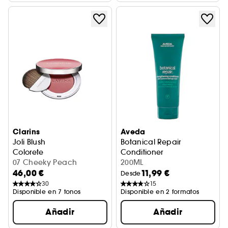
Clarins
Aveda
Joli Blush
Botanical Repair
Colorete
Conditioner
07 Cheeky Peach
Acondicionador reparador a
200ML
46,00 €
11,99 €
Desde
30
15
Disponible en 7 tonos
Disponible en 2 formatos
Añadir
Añadir