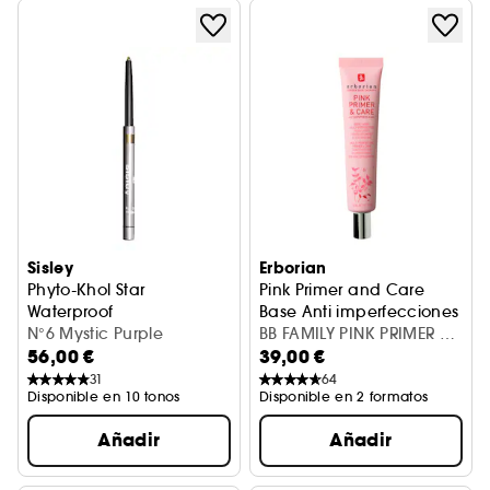
Sisley
Erborian
Phyto-Khol Star
Pink Primer and Care
Waterproof
Base Anti imperfecciones y 
Lápiz Khöl de ojos
N°6 Mystic Purple
BB FAMILY PINK PRIMER &
56,00 €
39,00 €
CARE 45ML R20
31
64
Disponible en 10 tonos
Disponible en 2 formatos
Añadir
Añadir