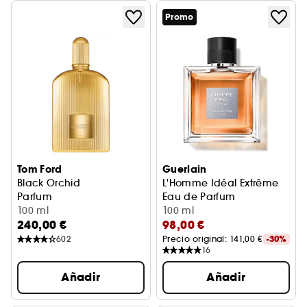
Promo
Tom Ford
Guerlain
Black Orchid
L'Homme Idéal Extrême
Parfum
Eau de Parfum
100 ml
100 ml
240,00 €
98,00 €
602
Precio original: 
141,00 €
-30%
16
Añadir
Añadir