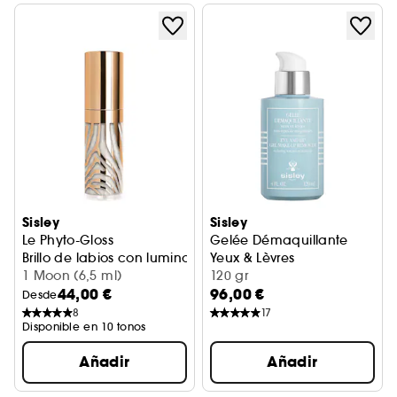
Sisley
Sisley
Le Phyto-Gloss
Gelée Démaquillante
Brillo de labios con luminosidad intensa
Yeux & Lèvres
1 Moon (6,5 ml)
Gel desmaquillante
120 gr
44,00 €
96,00 €
Desde
8
17
Disponible en 10 tonos
Añadir
Añadir