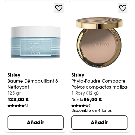
Sisley
Sisley
Baume Démaquillant &
Phyto-Poudre Compacte
Nettoyant
Polvos compactos matizador
Bálsamo con 3 aceites esenciales
125 gr
1 Rosy (12 g)
123,00 €
86,00 €
Desde
31
7
Disponible en 4 tonos
Añadir
Añadir