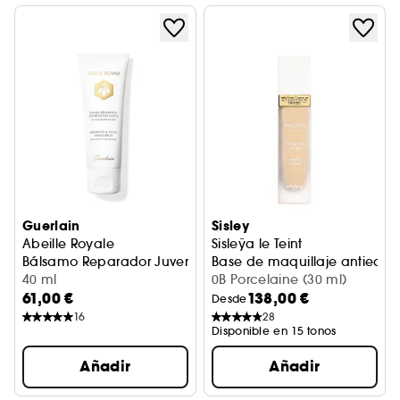
Guerlain
Sisley
Abeille Royale
Sisleÿa le Teint
Bálsamo Reparador Juventud de Manos
Base de maquillaje antieda
40 ml
0B Porcelaine (30 ml)
61,00 €
138,00 €
Desde
16
28
Disponible en 15 tonos
Añadir
Añadir