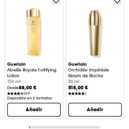
Guerlain
Guerlain
Abeille Royale Fortifying
Orchidée Impériale
Lotion
Sérum de Noche
Loción Fortificante con Jalea Real
150 ml
30 ml
88,00 €
518,00 €
Desde
599
1
Disponible en 2 formatos
Añadir
Añadir