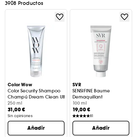
3908 Productos
Color Wow
SVR
Color Security Shampoo
SENSIFINE Baume
Champú Dream Clean Ultime
Demaquillant
250 ml
Bálsamo desmaquillante
100 ml
31,00 €
19,00 €
Sin opiniones
81
Añadir
Añadir