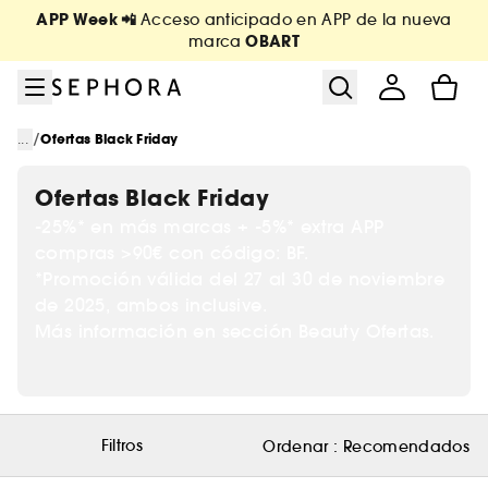
Ir al menú
Ir al contenido principal
Ir al pie de página
APP Week 📲
Acceso anticipado en APP de la nueva
OBART
marca
/
...
Ofertas Black Friday
Ofertas Black Friday
-25%* en más marcas + -5%* extra APP
compras >90€ con código: BF.
*Promoción válida del 27 al 30 de noviembre
de 2025, ambos inclusive.
Más información en sección Beauty Ofertas.
Filtros
Ordenar :
Recomendados