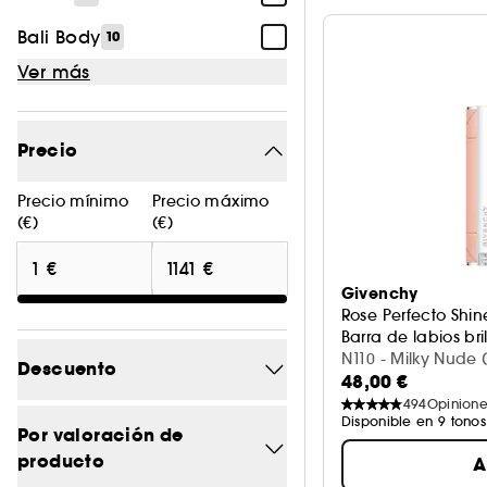
Bali Body
10
Ver más
Precio
Precio mínimo
Precio máximo
(€)
(€)
Givenchy
Rose Perfecto Shin
Barra de labios br
N110 - Milky Nude (
Descuento
48,00 €
494
Opinione
Disponible en 9 tonos
-0
14
Por valoración de
producto
A
-14.8
1