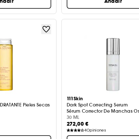
ñadir
Añadir
111Skin
DRATANTE Pieles Secas
Dark Spot Correcting Serum
Sérum Corrector De Manchas O
30 ML
272,00 €
4
Opiniones