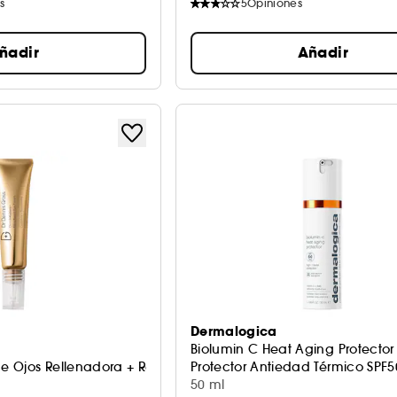
s
5
Opiniones
ñadir
Añadir
Dermalogica
Biolumin C Heat Aging Protector
e Ojos Rellenadora + Regeneradora
Protector Antiedad Térmico SPF5
50 ml