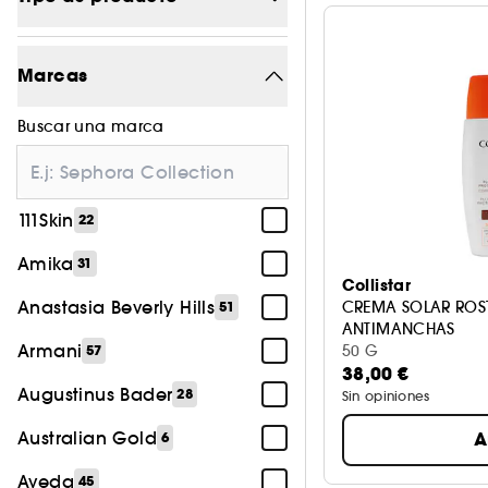
Maquillaje
1184
Marcas
Tratamiento
1442
Buscar una marca
Perfume
596
Cabello
538
111Skin
22
Accesorios
153
Amika
31
Cuerpo
26
Collistar
Anastasia Beverly Hills
CREMA SOLAR ROS
51
ANTIMANCHAS
Armani
50 G
57
38,00 €
Augustinus Bader
28
Sin opiniones
Australian Gold
A
6
Aveda
45