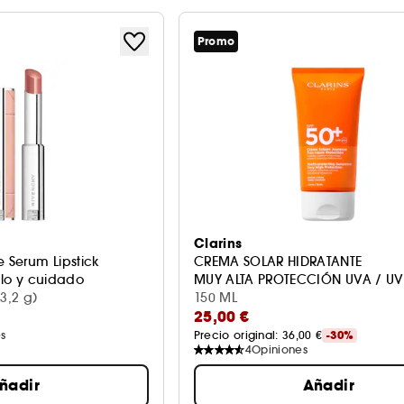
Promo
Clarins
e Serum Lipstick
CREMA SOLAR HIDRATANTE
illo y cuidado
MUY ALTA PROTECCIÓ
3,2 g)
150 ML
25,00 €
s
Precio original: 
36,00 €
-30%
4
Opiniones
ñadir
Añadir