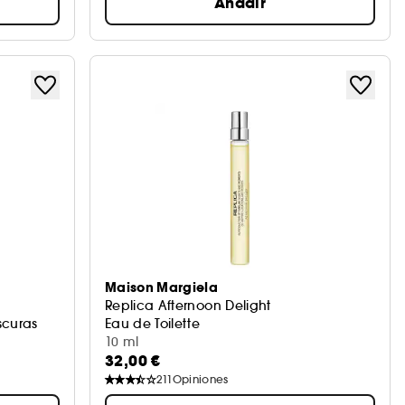
Añadir
Maison Margiela
Replica Afternoon Delight
scuras
Eau de Toilette
10 ml
32,00 €
211
Opiniones