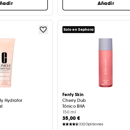
ñadir
Añadir
Solo en Sephora
Fenty Skin
dy Hydrator
Cherry Dub
al
Tónico BHA
150 ml
35,00 €
332
Opiniones