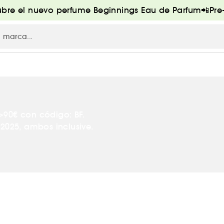
bre el nuevo perfume Beginnings Eau de Parfum📲Pr
>90€ con código: BF.
2025, ambos inclusive.