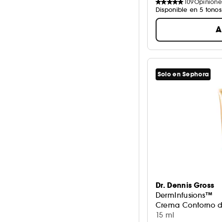
109
Opinione
Disponible en 5 tonos
A
Solo en Sephora
Dr. Dennis Gross
DermInfusions™
Crema Contorno d
15 ml