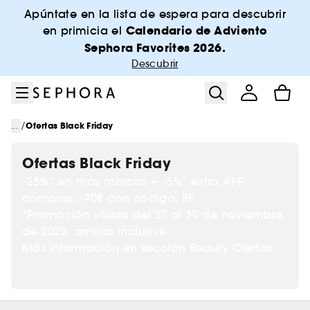
Ir al menú
Ir al contenido principal
Ir al pie de página
Apúntate en la lista de espera para descubrir
Calendario de Adviento
en primicia el
Sephora Favorites 2026.
Descubrir
/
...
Ofertas Black Friday
Ofertas Black Friday
-25%* en más marcas + -5%* extra APP
compras >90€ con código: BF.
*Promoción válida del 27 al 30 de noviembre
de 2025, ambos inclusive.
Más información en sección Beauty Ofertas.