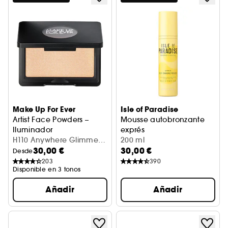
Make Up For Ever
Isle of Paradise
Artist Face Powders –
Mousse autobronzante
Iluminador
exprés
H110 Anywhere Glimmer
Tratamiento autobronceador
200 ml
30,00 €
30,00 €
(4g)
Desde
203
390
Disponible en 3 tonos
Añadir
Añadir