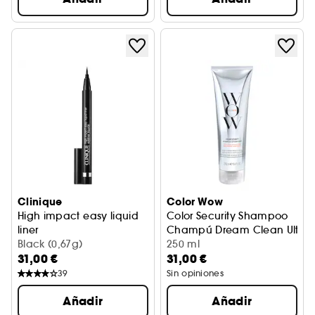
Clinique
Color Wow
High impact easy liquid
Color Security Shampoo
liner
Champú Dream Clean Ultim
Delineador de ojos
Black (0,67g)
250 ml
31,00 €
31,00 €
39
Sin opiniones
Añadir
Añadir