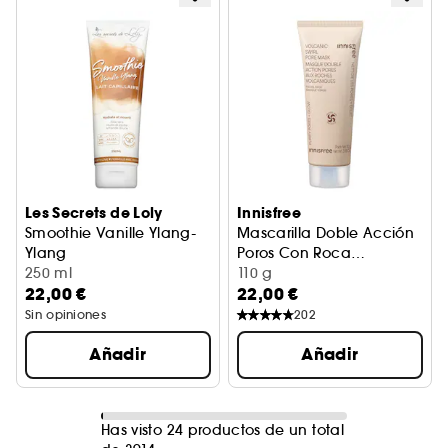
Les Secrets de Loly
Innisfree
Smoothie Vanille Ylang-
Mascarilla Doble Acción
Ylang
Poros Con Roca
Leche capilar hidratante y nutritiva
250 ml
Volcánica
Mascarilla Reductora de Por
110 g
22,00 €
22,00 €
Sin opiniones
202
Añadir
Añadir
Has visto 24 productos de un total