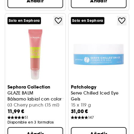
Añadir
Añadir
Solo en Sephora
Solo en Sephora
Sephora Collection
Patchology
GLAZE BALM
Serve Chilled Iced Eye
Bálsamo labial con color y brillo glossy
Gels
03 Cherry punch (15 ml)
Parches Refrescantes Para Lo
15 x 119 g
11,99 €
31,00 €
51
147
Disponible en 3 formatos