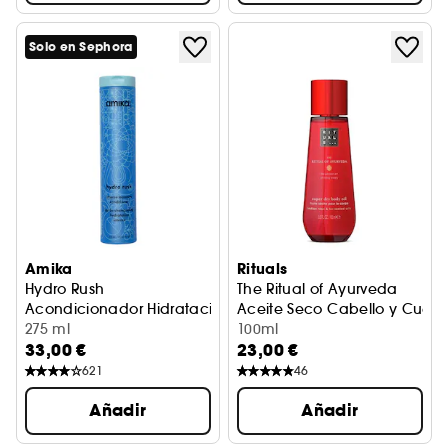
Solo en Sephora
Amika
Rituals
Hydro Rush
The Ritual of Ayurveda
Acondicionador Hidratación Intensa con Ácido Hialurónic
Aceite Seco Cabello y Cuerp
275 ml
100ml
33,00 €
23,00 €
621
46
Añadir
Añadir