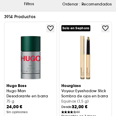
Filtros
Ordenar :
Recomendados
3914 Productos
Solo en Sephora
Hugo Boss
Hourglass
Hugo Man
Voyeur Eyeshadow Stick
Desodorante en barra
Sombra de ojos en barra
75 g
Equinox (1,5 g)
24,00 €
32,00 €
Desde
Sin opiniones
44