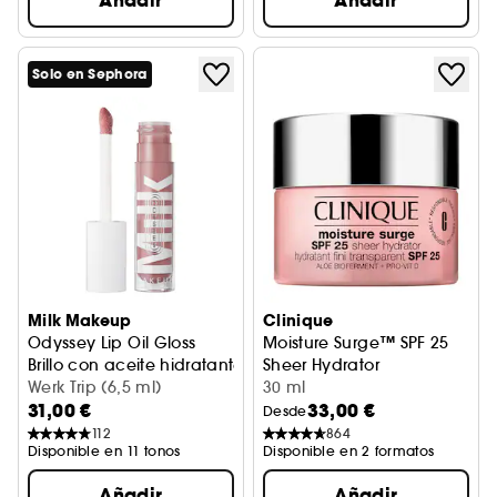
Añadir
Añadir
Solo en Sephora
Milk Makeup
Clinique
Odyssey Lip Oil Gloss
Moisture Surge™ SPF 25
Brillo con aceite hidratante seco Odyssey
Sheer Hydrator
Werk Trip (6,5 ml)
Crema hidratante
30 ml
31,00 €
33,00 €
Desde
112
864
Disponible en 11 tonos
Disponible en 2 formatos
Añadir
Añadir