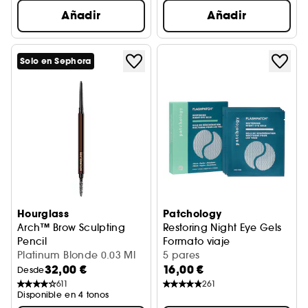
Añadir
Añadir
Solo en Sephora
Hourglass
Patchology
Arch™ Brow Sculpting
Restoring Night Eye Gels
Pencil
Formato viaje
Lápiz de cejas
Platinum Blonde 0.03 Ml
5 pares
32,00 €
16,00 €
Desde
611
261
Disponible en 4 tonos