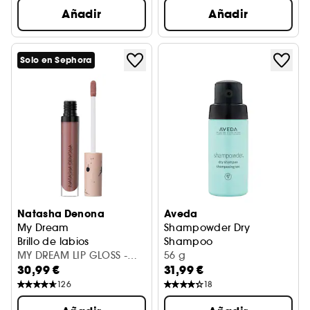
Añadir
Añadir
Solo en Sephora
Natasha Denona
Aveda
My Dream
Shampowder Dry
Brillo de labios
Shampoo
MY DREAM LIP GLOSS -
Champú Seco
56 g
30,99 €
31,99 €
NATASHA
126
18