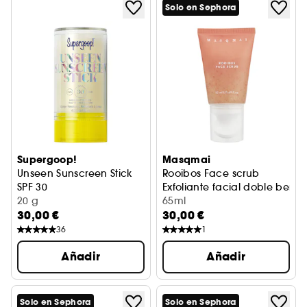
Solo en Sephora
Supergoop!
Masqmai
Unseen Sunscreen Stick
Rooibos Face scrub
SPF 30
Exfoliante facial doble benef
Barra de protección solar
20 g
65ml
30,00 €
30,00 €
36
1
Añadir
Añadir
Solo en Sephora
Solo en Sephora