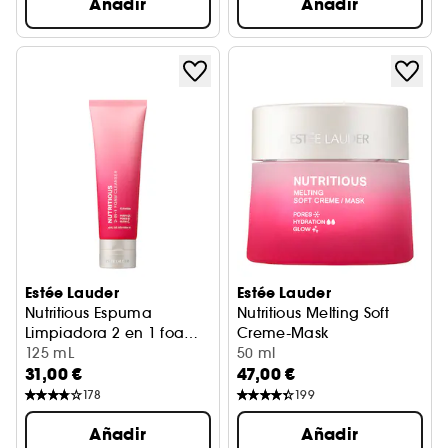
Añadir
Añadir
Estée Lauder
Estée Lauder
Nutritious Espuma
Nutritious Melting Soft
Limpiadora 2 en 1 foam
Creme-Mask
cleanser
Limpiador
125 mL
Mascarilla
50 ml
31,00 €
47,00 €
178
199
Añadir
Añadir