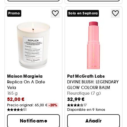
Promo
Solo en Sephora
Maison Margiela
Pat McGrath Labs
Replica On A Date
DIVINE BLUSH: LEGENDARY
Vela
GLOW COLOUR BALM
165 g
Colorete en stick
Fleurotique (7 g)
52,00 €
32,99 €
Precio original: 
65,00 €
-20%
17
51
Disponible en 9 tonos
Notifícame
Añadir