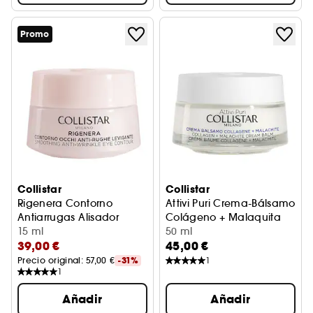
Promo
Collistar
Collistar
Rigenera Contorno
Attivi Puri Crema-Bálsamo
Antiarrugas Alisador
Colágeno + Malaquita
15 ml
Antiarrugas reafirmante
50 ml
39,00 €
45,00 €
Precio original: 
57,00 €
-31%
1
1
Añadir
Añadir