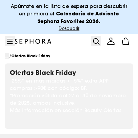
Ir al menú
Ir al contenido principal
Ir al pie de página
Apúntate en la lista de espera para descubrir
Calendario de Adviento
en primicia el
Sephora Favorites 2026.
Descubrir
/
...
Ofertas Black Friday
Ofertas Black Friday
-25%* en más marcas + -5%* extra APP
compras >90€ con código: BF.
*Promoción válida del 27 al 30 de noviembre
de 2025, ambos inclusive.
Más información en sección Beauty Ofertas.