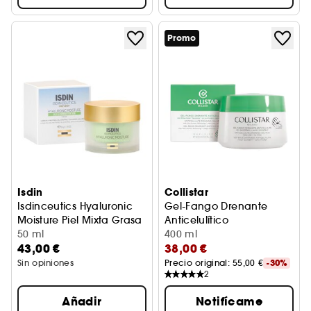
Promo
Isdin
Collistar
Isdinceutics Hyaluronic
Gel-Fango Drenante
Moisture Piel Mixta Grasa
Anticelulítico
Recarga
50 ml
con Slim-Drone® Technology
400 ml
43,00 €
38,00 €
Sin opiniones
Precio original: 
55,00 €
-30%
2
Añadir
Notifícame