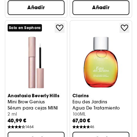
Añadir
Añadir
Solo en Sephora
Anastasia Beverly Hills
Clarins
Mini Brow Genius
Eau des Jardins
Sérum para cejas MINI
Agua De Tratamiento
2 ml
100ML
40,99 €
67,00 €
1464
46