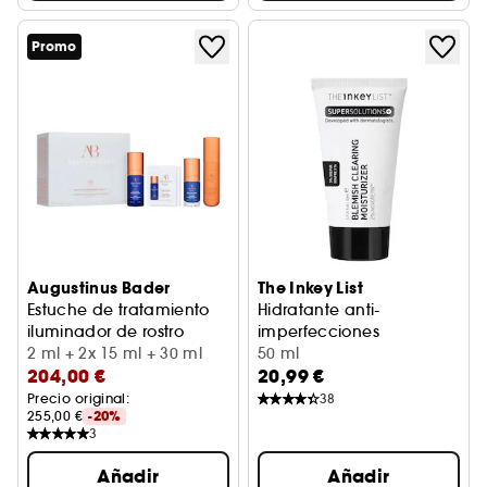
Promo
Augustinus Bader
The Inkey List
Estuche de tratamiento
Hidratante anti-
iluminador de rostro
imperfecciones
Estuche de rostro
2 ml + 2x 15 ml + 30 ml
2% NovoRetin™
50 ml
204,00 €
20,99 €
Precio original: 
38
255,00 €
-20%
3
Añadir
Añadir