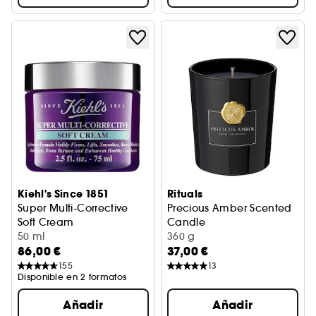
Kiehl's Since 1851
Rituals
Super Multi-Corrective
Precious Amber Scented
Soft Cream
Candle
Crema hidratante
50 ml
Vela perfumada
360 g
86,00 €
37,00 €
155
13
Disponible en 2 formatos
Añadir
Añadir