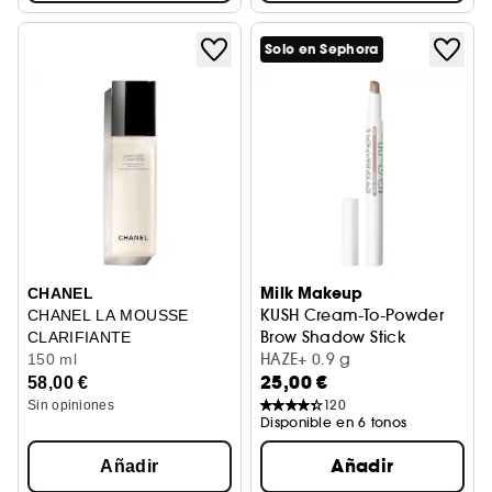
Solo en Sephora
Milk Makeup
CHANEL
KUSH Cream-To-Powder
CHANEL LA MOUSSE
Brow Shadow Stick
CLARIFIANTE
Stick de cejas en crema-pol
HAZE+ 0.9 g
Loción En Espuma Perfeccionadora
150 ml
25,00 €
58,00 €
120
Sin opiniones
Disponible en 6 tonos
Añadir
Añadir