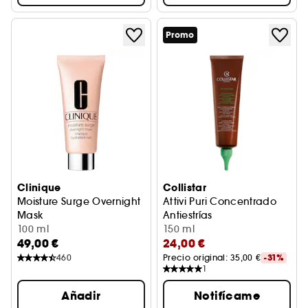
Promo
Clinique
Collistar
Moisture Surge Overnight
Attivi Puri Concentrado
Mask
Antiestrías
Mascarilla de noche nutritiva e hidratante
100 ml
Elastina+ácido hialurónico+
150 ml
49,00 €
24,00 €
460
Precio original: 
35,00 €
-31%
1
Añadir
Notifícame