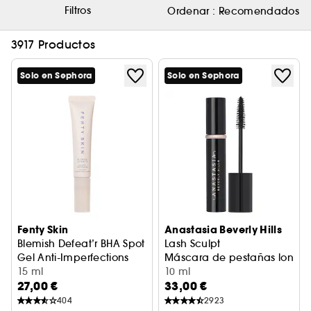
Filtros
Ordenar :
Recomendados
3917 Productos
Solo en Sephora
Solo en Sephora
Fenty Skin
Anastasia Beverly Hills
Blemish Defeat’r BHA Spot
Lash Sculpt
Gel Anti-Imperfections
Máscara de pestañas longit
15 ml
10 ml
27,00 €
33,00 €
404
2923