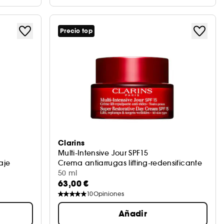
Precio top
Clarins
Multi-Intensive Jour SPF15
aje
Crema antiarrugas lifting-redensificante
50 ml
63,00 €
10
Opiniones
Añadir