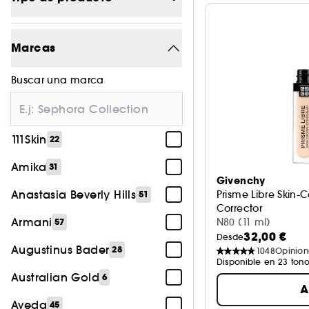
Maquillaje
1184
Marcas
Tratamiento
1442
Buscar una marca
Perfume
596
Cabello
538
111Skin
22
Accesorios
154
Amika
31
Cuerpo
26
Givenchy
Anastasia Beverly Hills
Prisme Libre Skin-
51
Corrector
Armani
N80 (11 ml)
57
32,00 €
Desde
Augustinus Bader
28
1048
Opinion
Disponible en 23 tono
Australian Gold
6
A
Aveda
45