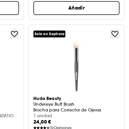
Añadir
Solo en Sephora
Huda Beauty
Undereye Buff Brush
Brocha para Corrector de Ojeras
NDATION
1 unidad
24,00 €
10
Opiniones