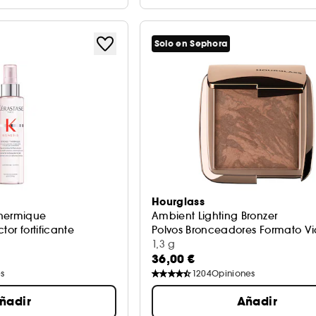
Solo en Sephora
Hourglass
Thermique
Ambient Lighting Bronzer
tor fortificante
Polvos Bronceadores Formato Vi
1,3 g
36,00 €
s
1204
Opiniones
ñadir
Añadir