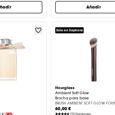
ñadir
Añadir
Solo en Sephora
Hourglass
Ambient Soft Glow
Brocha para base
BRUSH AMBIENT SOFT GLOW FOU
60,00 €
BRUSH
0 €
-28%
170
Opiniones