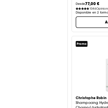
77,00 €
Desde
1046
Opinion
Disponible en 2 form
A
Promo
Christophe Robin
Shampooing Hydr
Champú hidratant