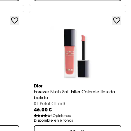
Dior
Forever Blush Soft Filter Colorete líquido
batido
acabado mate difuminador
01 Petal (11 ml)
46,00 €
4
Opiniones
Disponible en 6 tonos