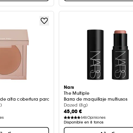
Nars
The Multiple
 de alta cobertura para ojeras
Barra de maquillaje multiusos
)
Dazed (8g)
45,00 €
es
646
Opiniones
Disponible en 8 tonos