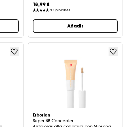
18,99 €
71
Opiniones
Añadir
Erborian
Super BB Concealer
be
Antiojeras alta cobertura con Ginseng