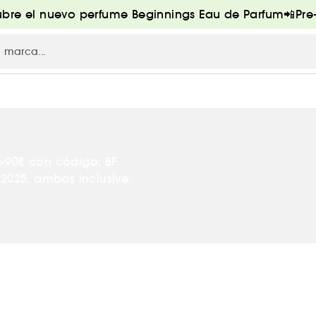
bre el nuevo perfume Beginnings Eau de Parfum📲Pr
>90€ con código: BF.
2025, ambos inclusive.