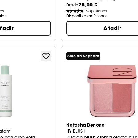
25,00 €
Desde
es
16
Opiniones
atos
Disponible en 9 tonos
ñadir
Añadir
Solo en Sephora
Natasha Denona
atant
HY-BLUSH
e con aloe vera
Duo de blush crema efecto nu