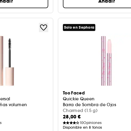
ñadir
Añadir
Solo en Sephora
Too Faced
versal
Quickie Queen
ñas volumen
Barra de Sombra de Ojos
Charmed (1.5 g)
28,00 €
s
10
Opiniones
Disponible en 8 tonos