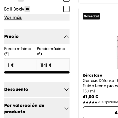
Bali Body
10
Novedad
Ver más
Precio
Precio mínimo
Precio máximo
(€)
(€)
Kérastase
Genesis Défense 
Fluido termo protec
Descuento
150 ml
41,00 €
903
Opinione
-0
14
Por valoración de
producto
A
-14.8
1