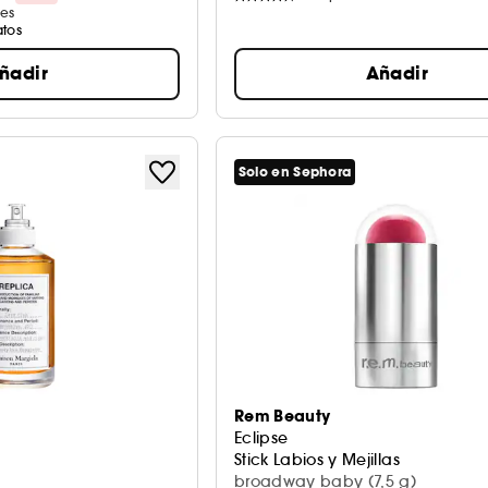
es
atos
ñadir
Añadir
Solo en Sephora
Rem Beauty
Eclipse
Stick Labios y Mejillas
broadway baby (7,5 g)