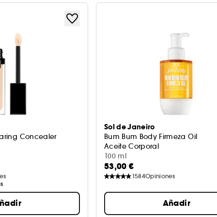
Sol de Janeiro
Caring Concealer
Bum Bum Body Firmeza Oil
Aceite Corporal
100 ml
53,00 €
es
1584
Opiniones
s
ñadir
Añadir