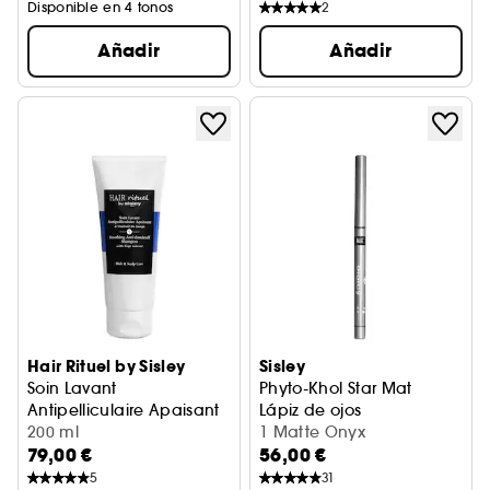
Disponible en 4 tonos
2
Añadir
Añadir
Hair Rituel by Sisley
Sisley
Soin Lavant
Phyto-Khol Star Mat
Antipelliculaire Apaisant
Lápiz de ojos
Champú calmante anticaspa
200 ml
1 Matte Onyx
79,00 €
56,00 €
5
31