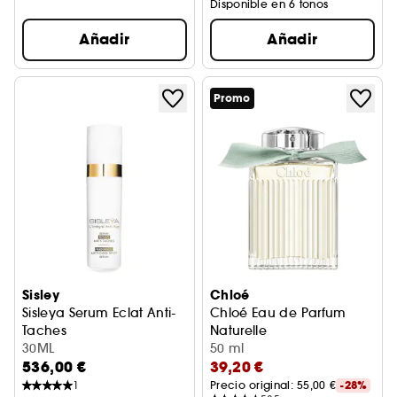
Disponible en 6 tonos
Añadir
Añadir
Promo
Sisley
Chloé
Sisleya Serum Eclat Anti-
Chloé Eau de Parfum
Taches
Naturelle
Sérum antimanchas
30ML
50 ml
536,00 €
39,20 €
1
Precio original: 
55,00 €
-28%