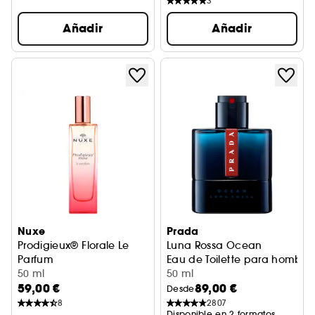
3
Añadir
Añadir
Nuxe
Prada
Prodigieux® Florale Le
Luna Rossa Ocean
Parfum
Eau de Toilette para hombre
Perfume mixto
50 ml
50 ml
59,00 €
89,00 €
Desde
8
2807
Disponible en 2 formatos