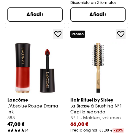
Disponible en 2 formatos
Añadir
Añadir
Promo
Lancôme
Hair Rituel by Sisley
L’Absolue Rouge Drama
La Brosse à Brushing N°1
Ink
Cepillo redondo
Barra de labios
888
N° 1 - Moldea, volumen
47,00 €
66,00 €
34
Precio original: 
83,00 €
-20%