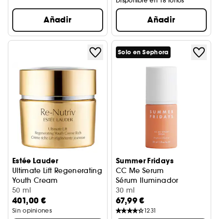
Disponible en 18 tonos
Añadir
Añadir
Solo en Sephora
Estée Lauder
Summer Fridays
Ultimate Lift Regenerating
CC Me Serum
Youth Cream
Sérum Iluminador
Crema Regereadora
50 ml
30 ml
401,00 €
67,99 €
Sin opiniones
1231