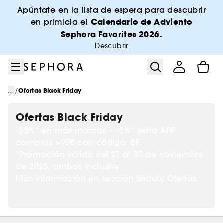
Ir al menú
Ir al contenido principal
Ir al pie de página
Apúntate en la lista de espera para descubrir
Calendario de Adviento
en primicia el
Sephora Favorites 2026.
Descubrir
/
...
Ofertas Black Friday
Ofertas Black Friday
-25%* en más marcas + -5%* extra APP
compras >90€ con código: BF.
*Promoción válida del 27 al 30 de noviembre
de 2025, ambos inclusive.
Más información en sección Beauty Ofertas.