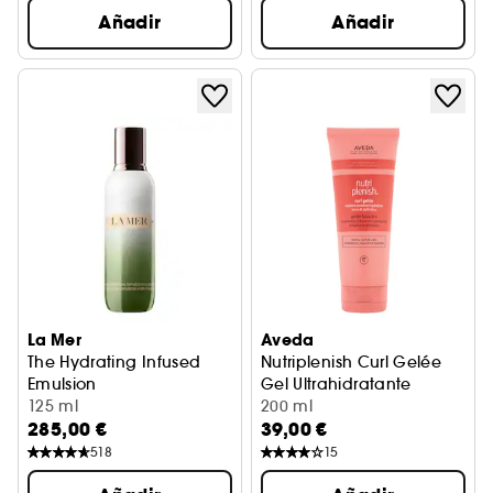
Añadir
Añadir
La Mer
Aveda
The Hydrating Infused
Nutriplenish Curl Gelée
Emulsion
Gel Ultrahidratante
Crema Facial
125 ml
200 ml
285,00 €
39,00 €
518
15