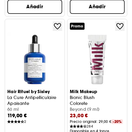
Añadir
Añadir
Promo
Hair Rituel by Sisley
Milk Makeup
La Cure Antipelliculaire
Bionic Blush
Apaisante
Colorete
Champú Calmante Anticaspa
60 ml
Beyond (9 ml)
119,00 €
23,00 €
2
Precio original: 
29,00 €
-20%
284
Disponible en 4 tonos