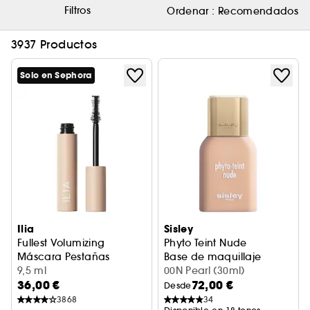
Filtros
Ordenar :
Recomendados
3937 Productos
Solo en Sephora
Ilia
Sisley
Fullest Volumizing
Phyto Teint Nude
Máscara Pestañas
Base de maquillaje
9,5 ml
00N Pearl (30ml)
36,00 €
72,00 €
Desde
3868
34