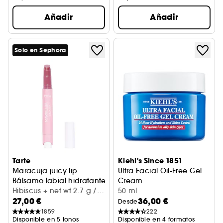
Añadir
Añadir
Solo en Sephora
Tarte
Kiehl's Since 1851
Maracuja juicy lip
Ultra Facial Oil-Free Gel
Bálsamo labial hidratante con brillo
Cream
Hibiscus + net wt 2.7 g /
Crema Hidratante
50 ml
27,00 €
36,00 €
0.095 Oz.
Desde
1859
222
Disponible en 5 tonos
Disponible en 4 formatos