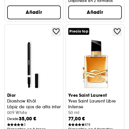
Disponible en 2 formatos
Añadir
Añadir
Precio top
Dior
Yves Saint Laurent
Diorshow Khôl
Yves Saint Laurent Libre
Lápiz de ojos de alta intensidad - Resistente al agua
Intense
009 White
Perfume de mujer
50 ml
35,00 €
77,00 €
Desde
3
878