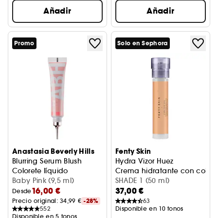
Añadir
Añadir
Promo
Solo en Sephora
Anastasia Beverly Hills
Fenty Skin
Blurring Serum Blush
Hydra Vizor Huez
Colorete líquido
Crema hidratante con color -
Baby Pink (9,5 ml)
SHADE 1 (50 ml)
16,00 €
37,00 €
Desde
Precio original: 
34,99 €
-28%
63
552
Disponible en 10 tonos
Disponible en 5 tonos