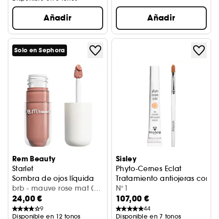
Añadir
Añadir
Solo en Sephora
Rem Beauty
Sisley
Starlet
Phyto-Cernes Eclat
Sombra de ojos líquida
Tratamiento antiojeras con c
brb - mauve rose mat (4
N°1
24,00 €
107,00 €
ml)
9
44
Disponible en 12 tonos
Disponible en 7 tonos