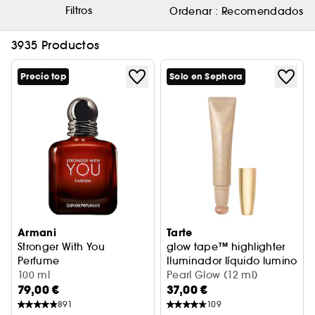
Filtros
Ordenar :
Recomendados
3935 Productos
Precio top
Solo en Sephora
Armani
Tarte
Stronger With You
glow tape™ highlighter
Perfume
Iluminador líquido luminoso
100 ml
Pearl Glow (12 ml)
79,00 €
37,00 €
891
109