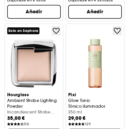
Disponible en 8 tonos
Disponible en 4 formatos
Añadir
Añadir
Solo en Sephora
Hourglass
Pixi
Ambient Strobe Lighting
Glow Tonic
Powder
Tónico iluminador
Iluminador Formato Viaje
Incandescent Strobe
250 ml
35,00 €
29,00 €
Light (1,3 g)
316
129