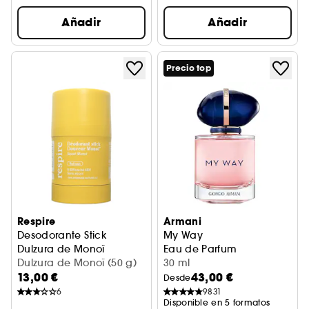
Añadir
Añadir
Precio top
Respire
Armani
Desodorante Stick
My Way
Dulzura de Monoï
Eau de Parfum
Eficacia 48H
Dulzura de Monoï (50 g)
30 ml
13,00 €
43,00 €
Desde
6
9831
Disponible en 5 formatos