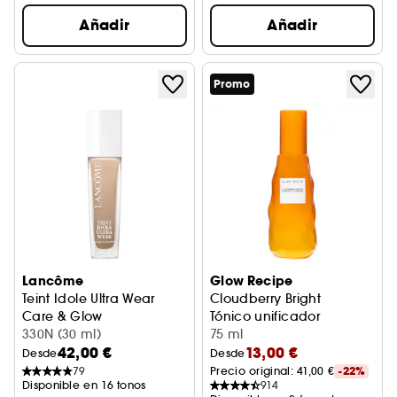
Añadir
Añadir
Promo
Lancôme
Glow Recipe
Teint Idole Ultra Wear
Cloudberry Bright
Care & Glow
Tónico unificador
Base de Maquillaje Con Sérum
330N (30 ml)
75 ml
42,00 €
13,00 €
Desde
Desde
79
Precio original: 
41,00 €
-22%
Disponible en 16 tonos
914