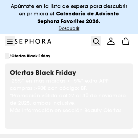
Ir al menú
Ir al contenido principal
Ir al pie de página
Apúntate en la lista de espera para descubrir
Calendario de Adviento
en primicia el
Sephora Favorites 2026.
Descubrir
/
...
Ofertas Black Friday
Ofertas Black Friday
-25%* en más marcas + -5%* extra APP
compras >90€ con código: BF.
*Promoción válida del 27 al 30 de noviembre
de 2025, ambos inclusive.
Más información en sección Beauty Ofertas.