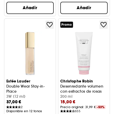
Añadir
Añadir
Promo
Estée Lauder
Christophe Robin
Double Wear Stay-in-
Desenredante volumen
Place
con extractos de rosas
Corrector
3W (12 ml)
200 ml
37,00 €
15,00 €
2
Precio original: 
31,99 €
-53%
Disponible en 12 tonos
655