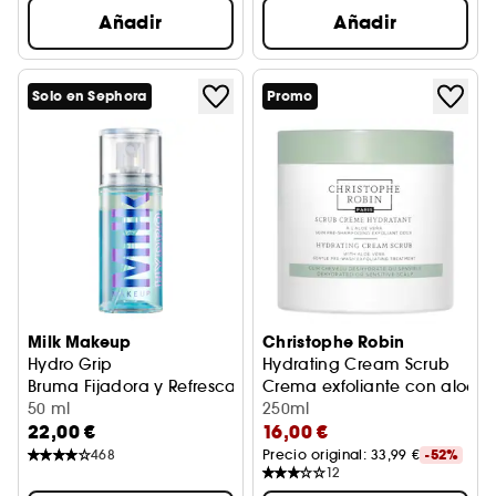
Añadir
Añadir
Solo en Sephora
Promo
Milk Makeup
Christophe Robin
Hydro Grip
Hydrating Cream Scrub
Bruma Fijadora y Refrescante
Crema exfoliante con aloe v
50 ml
250ml
22,00 €
16,00 €
468
Precio original: 
33,99 €
-52%
12