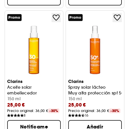
Promo
Promo
Clarins
Clarins
Aceite solar
Spray solar lácteo
embellecedor
Muy alta protección spf 50+
Alta protección spf 30
150 ml
150 ml
25,00 €
25,00 €
Precio original: 
36,00 €
-30%
Precio original: 
36,00 €
-30%
8
16
Notifícame
Añadir