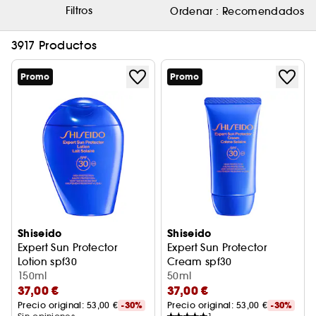
Filtros
Ordenar :
Recomendados
3917 Productos
Promo
Promo
Shiseido
Shiseido
Expert Sun Protector
Expert Sun Protector
Lotion spf30
Cream spf30
Leche Solar
150ml
Crema Solar
50ml
37,00 €
37,00 €
Precio original: 
53,00 €
-30%
Precio original: 
53,00 €
-30%