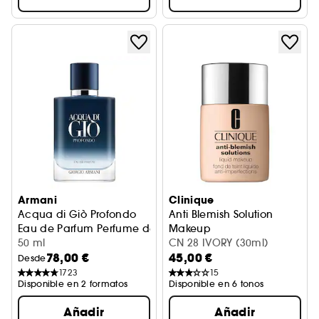
Armani
Clinique
Acqua di Giò Profondo
Anti Blemish Solution
Eau de Parfum Perfume de Hombre Fougère
Makeup
50 ml
Base de Maquillante
CN 28 IVORY (30ml)
78,00 €
45,00 €
Desde
1723
15
Disponible en 2 formatos
Disponible en 6 tonos
Añadir
Añadir