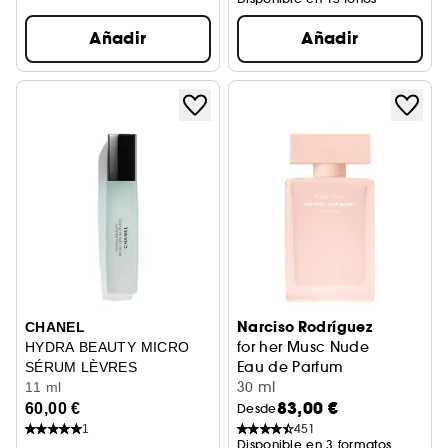
Añadir
Añadir
Narciso Rodríguez
CHANEL
for her Musc Nude
HYDRA BEAUTY MICRO
Eau de Parfum
SÉRUM LÈVRES
30 ml
Hidratante Rellenador Intenso
11 ml
83,00 €
60,00 €
Desde
451
1
Disponible en 3 formatos