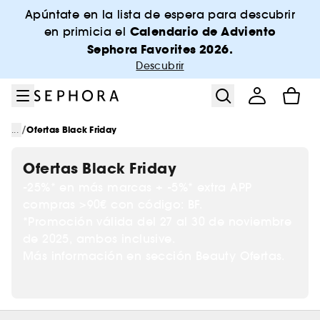
Ir al menú
Ir al contenido principal
Ir al pie de página
Apúntate en la lista de espera para descubrir
Calendario de Adviento
en primicia el
Sephora Favorites 2026.
Descubrir
/
...
Ofertas Black Friday
Ofertas Black Friday
-25%* en más marcas + -5%* extra APP
compras >90€ con código: BF.
*Promoción válida del 27 al 30 de noviembre
de 2025, ambos inclusive.
Más información en sección Beauty Ofertas.