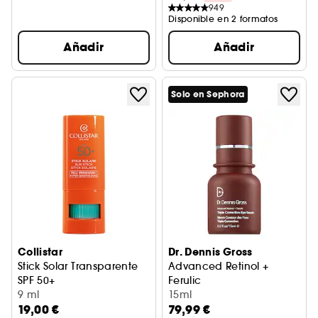
949
Disponible en 2 formatos
Añadir
Añadir
Solo en Sephora
Collistar
Dr. Dennis Gross
Stick Solar Transparente
Advanced Retinol +
SPF 50+
Ferulic
9 ml
Sérum Contorno de Ojos Tripl
15ml
19,00 €
79,99 €