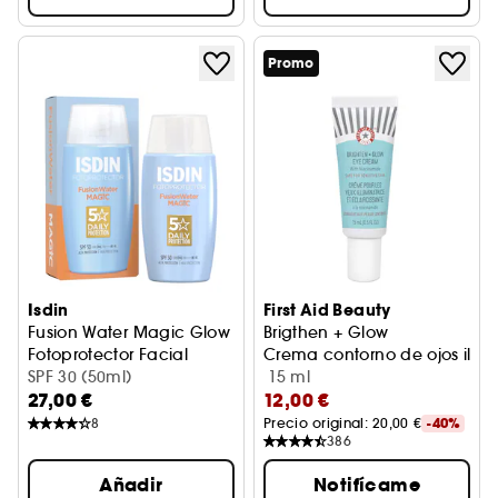
Promo
Isdin
First Aid Beauty
Fusion Water Magic Glow
Brigthen + Glow
Fotoprotector Facial
Crema contorno de ojos ilu
SPF 30 (50ml)
15 ml
27,00 €
12,00 €
8
Precio original: 
20,00 €
-40%
386
Añadir
Notifícame