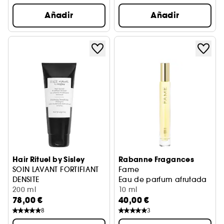
Añadir
Añadir
Hair Rituel by Sisley
Rabanne Fragances
SOIN LAVANT FORTIFIANT
Fame
DENSITE
Eau de parfum afrutada
Hair Density
200 ml
10 ml
78,00 €
40,00 €
8
3