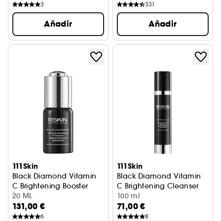
3
331
Añadir
Añadir
111Skin
111Skin
Black Diamond Vitamin
Black Diamond Vitamin
C Brightening Booster
C Brightening Cleanser
Booster Iluminador
20 ML
Limpiador Multiacción
100 ml
131,00 €
71,00 €
6
8