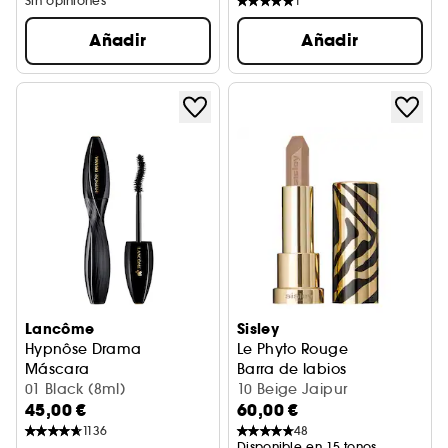
Sin opiniones
1
Añadir
Añadir
Lancôme
Sisley
Hypnôse Drama
Le Phyto Rouge
Máscara
Barra de labios
01 Black (8ml)
10 Beige Jaipur
45,00 €
60,00 €
1136
48
Disponible en 15 tonos