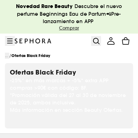
Ir al menú
Ir al contenido principal
Ir al pie de página
Novedad Rare Beauty
Descubre el nuevo
perfume Beginnings Eau de Parfum📲Pre-
lanzamiento en APP
Comprar
/
...
Ofertas Black Friday
Ofertas Black Friday
-25%* en más marcas + -5%* extra APP
compras >90€ con código: BF.
*Promoción válida del 27 al 30 de noviembre
de 2025, ambos inclusive.
Más información en sección Beauty Ofertas.