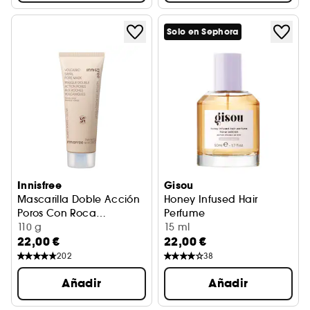
Solo en Sephora
Innisfree
Gisou
Mascarilla Doble Acción
Honey Infused Hair
Poros Con Roca
Perfume
Volcánica
Mascarilla Reductora de Poros
110 g
Lavender Berry
15 ml
22,00 €
22,00 €
202
38
Añadir
Añadir