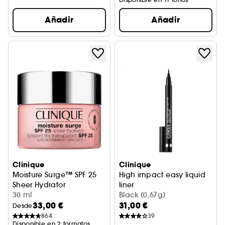
Añadir
Añadir
Clinique
Clinique
Moisture Surge™ SPF 25
High impact easy liquid
Sheer Hydrator
liner
Crema hidratante
30 ml
Delineador de ojos
Black (0,67g)
33,00 €
31,00 €
Desde
864
39
Disponible en 2 formatos