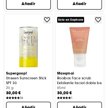
Añadir
Añadir
Solo en Sephora
Supergoop!
Masqmai
Unseen Sunscreen Stick
Rooibos Face scrub
SPF 30
Exfoliante facial doble benef
Barra de protección solar
20 g
65ml
30,00 €
30,00 €
36
1
Añadir
Añadir