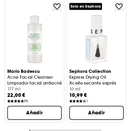
Solo en Sephora
Mario Badescu
Sephora Collection
Acne Facial Cleanser
Express Drying Oil
Limpiador facial antiacné
Aceite secante exprés
177 ml
10 ml
22,00 €
10,99 €
99
1
Añadir
Añadir