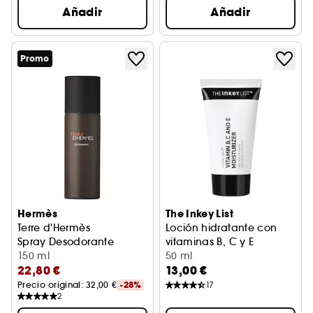
Añadir
Añadir
Promo
Hermès
The Inkey List
Terre d'Hermès
Loción hidratante con
Spray Desodorante
vitaminas B, C y E
150 ml
50 ml
22,80 €
13,00 €
Precio original: 
32,00 €
-28%
17
2