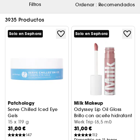
Filtros
Ordenar :
Recomendados
3935 Productos
Solo en Sephora
Solo en Sephora
Patchology
Milk Makeup
Serve Chilled Iced Eye
Odyssey Lip Oil Gloss
Gels
Brillo con aceite hidratante
Parches Refrescantes Para Los Ojos
15 x 119 g
Werk Trip (6,5 ml)
31,00 €
31,00 €
147
112
Disponible en 11 tonos