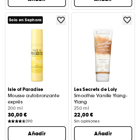
Solo en Sephora
Isle of Paradise
Les Secrets de Loly
Mousse autobronzante
Smoothie Vanille Ylang-
exprés
Ylang
Tratamiento autobronceador para el cuerpo
200 ml
Leche capilar hidratante y nut
250 ml
30,00 €
22,00 €
390
Sin opiniones
Añadir
Añadir