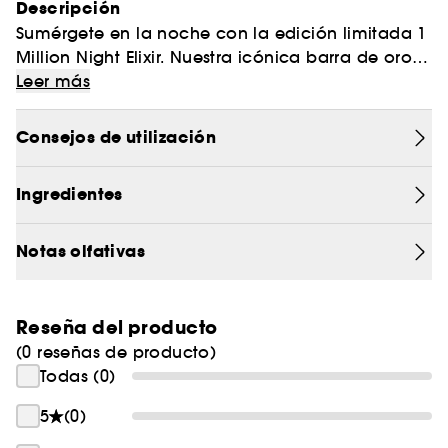
Descripción
Sumérgete en la noche con la edición limitada 1
Million Night Elixir. Nuestra icónica barra de oro
se viste de negro por primera vez. El hombre
Leer más
Million no conoce el toque de queda cuando se
trata de salir de fiesta. Su irreverencia audaz le
Consejos de utilización
abre las puertas de los clubes underground,
donde brilla en un entorno de bóveda dorada.
Ingredientes
Bajo focos cálidos, la sensualidad ambarada y
la mandarina fresca se funden con el adictivo
sirope de arce, dando lugar a una fragancia
Notas olfativas
masculina magnética que irradia las noches de
Rabanne.
Reseña del producto
(0 reseñas de producto)
Todas (0)
5
(0)