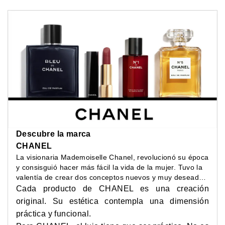
Descubre la marca
CHANEL
La visionaria Mademoiselle Chanel, revolucionó su época
y consisguió hacer más fácil la vida de la mujer. Tuvo la
valentía de crear dos conceptos nuevos y muy deseados
entre las mujeres de su época: elegancia cómoda y
Cada producto de CHANEL es una creación
belleza depurada.
original. Su estética contempla una dimensión
práctica y funcional.