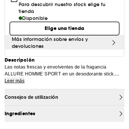
Para descubrir nuestro stock elige tu
tienda
Disponible
Elige una tienda
Más información sobre envíos y
devoluciones
Descripción
Las notas frescas y envolventes de la fragancia
ALLURE HOMME SPORT en un desodorante stick.
Una sensación de frescor instantáneo y un bienestar
Leer más
duradero.
El frescor chispeante de la Mandarina de Italia se abre
Consejos de utilización
sobre las notas francas e intensas de la Madera de
Cedro. Las notas envolventes de almizcles blancos
Ingredientes
ofrecen una estela intensa y profunda.