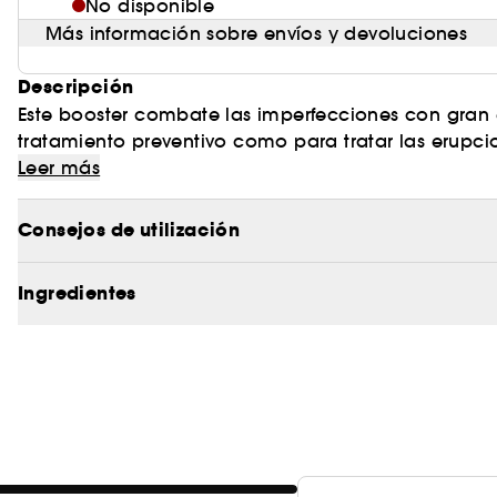
No disponible
Más información sobre envíos y devoluciones
Descripción
Este booster combate las imperfecciones con gran e
tratamiento preventivo como para tratar las erupcio
libre de imperfecciones.
Su fórmula combina una poderosa mezcla de ingredi
Leer más
formación de manchas, la inflamación y la pigme
al tiempo que regula la producción de sebo. El ácid
Consejos de utilización
aparición de picazón. Limpia los poros obstruidos 
decoloración posinflamatoria, mientras que el azu
Ingredientes
antibacterianas, reduce y previene las erupciones 