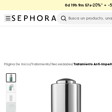
Ir al menú
Ir al contenido principal
Ir al pie de página
-20%* + -
0d 19h 9m 57s
Sephora Collection
Solo en Sephora
New & Trending
Beauty Ofertas
Summer Vibes
Tratamiento
Maquillaje
Servicios
Perfume
Cabello
Cuerpo
Marcas
Investigación
Ver todo
Ver todo
Ver todo
Ver todo
Ver todo
Ver todo
Ver todo
Ver todo
Ver todo
Ver todo
Ver todo
Ver todo
Marcas de A-Z
Trending now
Servicios en tienda
Solares
Ver todo
Todas las ofertas
Novedades
Novedades
Layering Perfumes
Novedades
Bestsellers
Descubre nuestra marca
Ver todo
Ver todo
Ver todo
Marcas nuevas
Todas las novedades
Tratamiento corporal
Novedades
Servicios online
Maquillaje
Maquillaje
-20% em compras >30€ Código: PARTY
Bestsellers
Bestsellers
Perfumes por menos de 50€
Bestsellers
LIGHTINDERM
Esenciales de Boda
Servicios de maquillaje
Ver todo
Ver todo
Ver todo
Ver todo
Ver todo
Solo en Sephora
Ducha & baño
Otros servicios
/
/
/
Página De Inicio
Tratamiento
Necesidades
Tratamiento Anti-Imper
Tratamiento
Tratamiento
Novedades Sephora Collection
-30%* en solares en compras>20€ código: SUNCARE
Solo en Sephora
Solo en Sephora
Novedades
Solo en Sephora
Bestsellers
Mist & brumas
Browbar Benefit
Aestura
Perfume
Exfoliante corporal
New in! Cuerpo
Todas las tarjetas regalo
Ver todo
Ver todo
Ver todo
Top marcas
Nuevas marcas 🔥
Productos solares para el cuerpo
Maquillaje
Perfume
Perfume
Rebajas hasta -50%*
Minis maquillaje
Minis tratamiento
Bestsellers
Minis cabello
Cuerpo Sephora Collection
Authentic Beauty Concept
Maquillaje
Aceite cuerpo
Tarjeta regalo física
Amika
Gel ducha
Tu cita beauty
Ver todo
Ver todo
Ver todo
Ver todo
Rostro
Champú y acondicionador
Necesidades
Pinceles & brochas
Perfumes por menos de 50€
Cabello
Sephora Prize
Tarjeta regalo
Hasta -18% en DYSON*
Korean & Japanese Skincare
Solo en Sephora
Minis y Coffrets de Viaje
Anua
Tratamiento
Bruma corporal
Tarjeta regalo digital
Benefit Cosmetics
Bolas de baño
¡Prueba... primero!
Byoma
¡Novedad! PHLUR
Protección solar cuerpo
Rostro
Ver todo
Ver todo
Ver todo
Ver todo
Labios
Solares
Herramientas y accesorios de cabello
Tratamiento
Cabello
Hot on social media
¡Última oportunidad! Hasta -50%*
Minis perfume
Accesorios cuerpo
Biodance
Cabello
Leche corporal
Tarjeta regalo para empresas
Fenty Beauty
Jabón