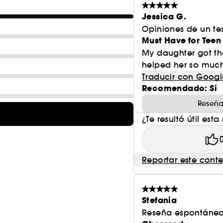
Jessica G.
Opiniones de un tes
Must Have for Teen
My daughter got the
helped her so much b
Traducir con Googl
Recomendado: Sí
Reseña
¿Te resultó útil esta
Reportar este cont
Stefania
Reseña espontánea