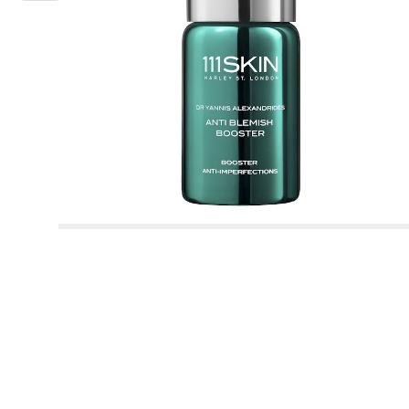
Charlotte Tilbury
¡Novedad! Merit
After sun cuerpo
Ojos
Colorete
Mascarilla cabello
Reductor & reafirmante
Buscador de brochas
Glowery
Desodorante
Beauty live chat
Ver todo
Ver todo
Ver todo
Ver todo
Ojos
Tipo de cuidado
Estuches perfume
Acabados & fijadores
Cabello
Sephora Collection
Regalos por compra
Estuches cuerpo & baño
Gisou
Aceite cuerpo & baño
Chanel
Aestura
Autobronceador de cuerpo
Labios
Base de maquillaje
Champú
Celulitis & estrías
GOA Organics
Cuidado pies
Barra de labios
Protección solar rostro
Cepillo & peine
Mascarilla
Glow Recipe
Ver todo
Ver todo
Ver todo
Ver todo
Ver todo
Minis
Pinceles & accesorios
Perfume mujer
Productos al mejor precio
Parches y mascarillas
Estuches cabello
Higiene bucal
Uñas
Dior
Anua
Desmaquillante
Antiojeras & corrector
Acondicionador
Le Monde Gourmand
Cuidado de manos
Bálsamo labial
Autobronceador rostro
Plancha para alisar & rizar
Sérum
Haus Labs
Paleta de sombras de ojos
Crema contorno de ojos
Estuche perfume mujer
Spray
Champú
Erborian
Authentic Beauty Concept
Cejas
Ver todo
Ver todo
Ver todo
Paletas maquillaje
Limpieza rostro
Perfume hombre
Tipo de cabello
Cuerpo & baño
Los imprescindibles para festivales
-15%* primera compra código: WELCOME
Cuerpo Sephora Collection
Iluminador
Crema y tratamiento sin aclarado
Lightinderm
Escote & pecho
Gloss/ Brillo labial
After sun rostro
Secador de cabello
Limpiador facial
Huda Beauty
Sombras de ojos
Crema de día
Estuche perfume hombre
Gel
Acondicionador
Rare Beauty
Glowery
Estuches
Minis maquillaje
Brocha rostro
Eau de parfum
Prebase de maquillaje y fijador
Sérum y aceite
Ver todo
Ver todo
Ver todo
Ver todo
Ver todo
Cejas
Necesidades
Necesidades
Tendencias Beauty
Medicube
Crema cuerpo
Regalos por compra*
*Exclusiones ofertas
Perfume para dos
Minis cuerpo y baño
Prebase de labios y voluminizador
Solares en stick y bálsamos
Toalla & turbante cabello
Crema de día
Kayali
Máscara de pestañas
Sérum
Cera
Mascarilla
Sol de Janeiro
GOA Organics
Minis tratamiento
Esponja de maquillaje
Eau de toilette
Polvos bronceadores
Champú seco
Paleta rostro
Limpiador facial
Eau de parfum
Cabello seco & dañado
Accesorios
Merit
Lápiz de labios
Crema contorno de ojos
Ver todo
Ver todo
Ver todo
Ver todo
Mascarilla facial
Les Secrets de Loly
Uñas
Perfumes recargables
Cabello Sephora Collection
Casa
Lápiz de ojos & khol
Cuidado labios
Crema
Accesorios
Too Faced
Lightinderm
Minis perfume
Perfume cabello
Contouring
Cuidado del color
Paleta de sombras de ojos
Desmaquillantes
Eau de toilette
Cabello liso & sin volumen
Nooance
Cuidado labios
Gel & Máscara de cejas
Tratamiento antiarrugas & antiedad
Hidratación y nutrición
Nuestros productos Lift & Firm
Kosas
Eyeliner
Exfoliante & peeling
Mousse
Ver todo
Desmaquillante
Notas olfativas
Nooance
Estuches tratamiento
Minis cabello
Agua de colonia
Cremas BB & CC
Perfume cabello
Dispositivos & accesorios limpiadores
Agua de colonia
Cabello teñido & con mechas
ONE/SIZE Beauty
Lápiz & polvo para cejas
Cuidado hidratante
Definición de rizos y ondas.
Cream Lip Stain: descubre tu tonalidad favorita de barra
Makeup by Mario
Pestañas postizas
Crema de noche
Sérum
Mascarilla en crema
ONE/SIZE Beauty
Brumas perfumadas
de labios
Ver todo
Ver todo
Estuches maquillaje
Accesorios tratamiento
Polvos matificantes
Perfume nicho
Agua micelar
Desodorante
Cabello mixto a graso
PHLUR
Brow Bar Benefit
Tratamiento anti-imperfecciones
Caída cabello
Natasha Denona
Aceite facial
Westman Atelier
Perfume sólido
Encuentra tu base de maquillaje perfecta
Aceite desmaquillante
Perfume floral
Polvos sueltos
Toallitas desmaquillantes
Gel de ducha & jabón
Cabello ondulado, rizado y encrespado
Prada Beauty
Ver todo
Ver todo
Cuidado rostro hombre
Maquillaje Sephora Collection
Velas y difusores
Tratamiento anti-manchas
Brillo & suavidad
Tatcha
Sérum de pestañas y cejas