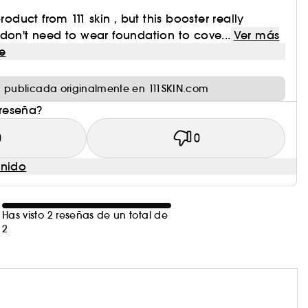
roduct from 111 skin , but this booster really
don't need to wear foundation to cove...
Ver más
e
 publicada originalmente en 111SKIN.com
 reseña?
0
0
enido
Has visto 2 reseñas de un total de
2