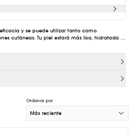
ficacia y se puede utilizar tanto como
nes cutáneas. Tu piel estará más lisa, hidratada y
entes activos para atacar y prevenir la
ntación que se produce después de las manchas,
o salicílico ataca las imperfecciones e impide la
y exfolia suavemente. El ácido kójico combate la
fre coloidal, con sus conocidas propiedades
e imperfecciones cutáneas.
Ordenar por
Más reciente