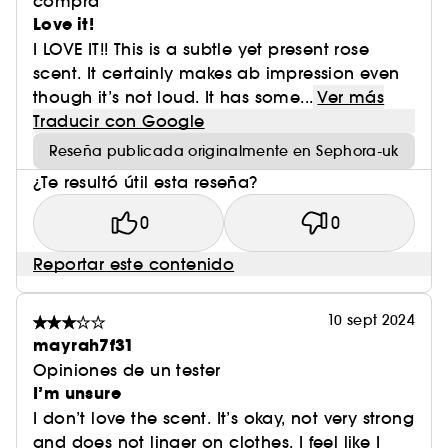
compra
Love it!
I LOVE IT!! This is a subtle yet present rose
scent. It certainly makes ab impression even
though it’s not loud. It has some...
Ver más
Traducir con Google
Reseña publicada originalmente en Sephora-uk
¿Te resultó útil esta reseña?
0
0
Reportar este contenido
10 sept 2024
mayrah7f31
Opiniones de un tester
I’m unsure
I don’t love the scent. It’s okay, not very strong
and does not linger on clothes. I feel like I