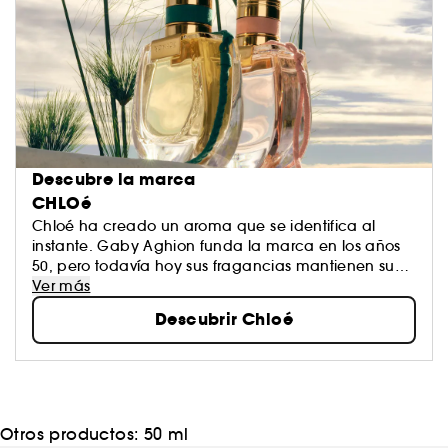
Descubre la marca
CHLOé
Chloé ha creado un aroma que se identifica al
instante. Gaby Aghion funda la marca en los años
50, pero todavía hoy sus fragancias mantienen su
esencia: elegancia y frescor se alrededor de una
Ver más
flor: la rosa. Declinada en cuatro delicadas
Descubrir Chloé
variantes, la rosa Chloé absorbe tanto el resplandor
del alba como el misterio de la noche. Un rosal
particular donde los pétalos coquetean con el
frescor, la gracia y la sofisticación de Chloé.
Otros productos:
50 ml