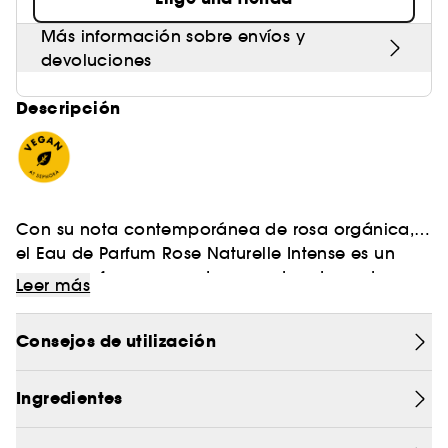
Más información sobre envíos y
devoluciones
Descripción
Con su nota contemporánea de rosa orgánica,
el Eau de Parfum Rose Naturelle Intense es un
nuevo perfume con notas amaderadas y de rosa,
Leer más
que combina la fuerza y la espontaneidad de la
Volviendo a lo básico, se siente a gusto con una
naturaleza con las del espíritu libre de la mujer
feminidad segura y auténtica, libre de artificios.
Consejos de utilización
Chloé.
El espíritu Chloé en estado puro.
Ingredientes
L'Eau de Parfum Intense es un perfume vegano