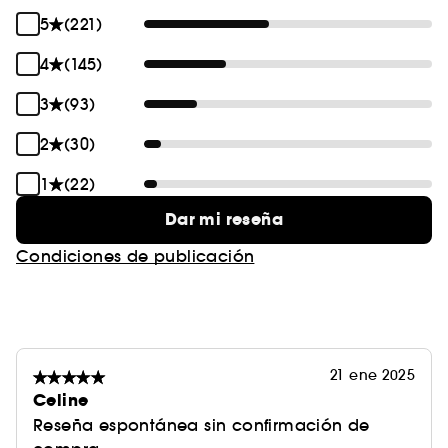
mano y 100% reciclado en un nuevo e intenso
5
(221)
tono de verde.
4
(145)
3
(93)
2
(30)
1
(22)
Dar mi reseña
Condiciones de publicación
21 ene 2025
Celine
Reseña espontánea sin confirmación de