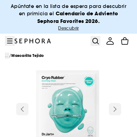
Ir al menú
Ir al contenido principal
Ir al pie de página
Apúntate en la lista de espera para descubrir
Calendario de Adviento
en primicia el
Sephora Favorites 2026.
Descubrir
/
...
Mascarilla Tejido