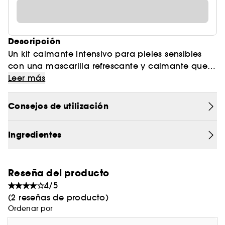
Descripción
Un kit calmante intensivo para pieles sensibles
con una mascarilla refrescante y calmante que
estimula la absorción de la ampolla de
Leer más
alantoína.
Súper ingredientes:
Consejos de utilización
PASO 01: Ampolla de alantoína
Ingredientes
- Alantoína (1000 ppm): ayuda a calmar y
proteger la piel.
Reseña del producto
4/5
- Complejo prebiótico: Aporta energía al
(2 reseñas de producto)
microbioma cutáneo para mejorar activamente
Ordenar por
el estado de la piel.
PASO 02: mascarilla calmante criogénica