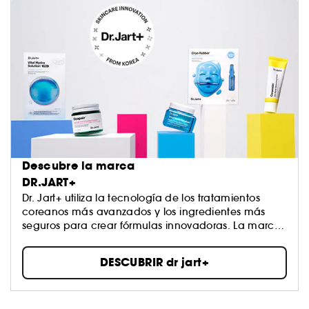
Descubre la marca
DR.JART+
Dr. Jart+ utiliza la tecnología de los tratamientos
coreanos más avanzados y los ingredientes más
seguros para crear fórmulas innovadoras. La marca
trabaja con dermatólogos expertos, pero también
con artistas, diseñadores y expertos en tecnología.
DESCUBRIR dr jart+
Todo esto para crear productos únicos que son
eficaces, modernos ¡y muy chulos!