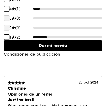
4
(1)
3
(0)
2
(0)
1
(2)
Dar mi reseña
Condiciones de publicación
23 oct 2024
Christine
Opiniones de un tester
Just the best!
What more can I say, this fragrance is so