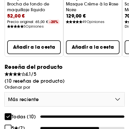
Brocha de fondo de
Masque Crème à la Rose
So
maquillaje líquido
Noire
M
52,00 €
129,00 €
7
Mascarilla rejuvenecedora
Precio original: 
65,00 €
-20%
49
Opiniones
5
Opiniones
Di
Añadir a la cesta
Añadir a la cesta
Reseña del producto
4.1/5
(10 reseñas de producto)
Ordenar por
Más reciente
Todas (10)
5
(7)