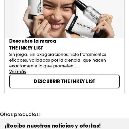
Descubre la marca
THE INKEY LIST
Sin jerga. Sin exageraciones. Solo tratamientos
eficaces, validados por la ciencia, que hacen
exactamente lo que prometen.
The INKEY List te muestra lo que tu piel realmente
Ver más
necesita, no lo que simplemente está de moda.
DESCUBRIR THE INKEY LIST
Tanto si eres nuevo en el mundo del cuidado de la
piel como si ya eres un experto con una rutina bien
establecida, INKEY siempre está a tu lado, con
innovación, pedagogía y resultados clínicamente
probados. Y todo ello a un precio razonable.
Otros productos:
INKEY. Sin palabrería, solo una piel mejor.
¡Recibe nuestras noticias y ofertas!