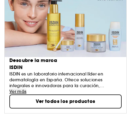
Descubre la marca
ISDIN
ISDIN es un laboratorio internacional líder en
dermatología en España. Ofrece soluciones
integrales e innovadoras para la curación,
prevención y mantenimiento de la piel. Desde su
Ver más
fundación hace 40 años, mantiene junto al
Ver todos los productos
dermatólogo y al farmacéutico un firme
compromiso para responder de forma eficaz a las
necesidades de la piel y a las mucosas. ¿El
resultado? Una gama de productos a la vanguardia
de la dermatología, con fórmulas avanzadas y