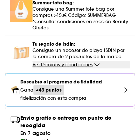
Cuidado corporal perfumado
Descubre nuestros sérums altamente
Leche desmaquillante
Perfume fresco
Brillo & suavidad
Summer tote bag:
Crema de color
Aceite desmaquillante
Gel afeitado & aftershave
Westman Atelier
Estuches de rostro
Dispositivo belleza rostro
efectivos
Tratamiento anti-rojeces
Consigue una Summer tote bag por
Rare Beauty
Ver todo
Cuidado facial parafarmacia
¡Prueba... primero!
Cabello sin brillo
compras >150€ Código: SUMMERBAG
Agua micelar
Perfume amaderado
Cuidado del cuero cabelludo
Leche desmaquillante
Dispositivos & accesorios limpiadores
Cuidado cuero cabelludo
*Consultar condiciones en sección Beauty
Tratamiento minimizador de poros
Rem Beauty
Contorno de ojos
Ver todo
Ofertas.
Tratamiento Sephora Collection
Toallitas desmaquillantes
Perfume con vainilla
Volumen
Tratamiento reafirmante
Sephora Collection
Limpiador & exfoliante
Cuerpo parafarmacia
Perfume dulce
Cabello teñido
Tu regalo de Isdin:
¡Prueba...primero!
Tratamiento purificante & matificante
Consigue un neceser de playa ISDIN por
Yepoda
Cuidado hidratante
Cuidado facial parafarmacia
la compra de 2 productos de la marca.
Protector solar cabello
Cuidado anti-edad
Ver términos y condiciones
Solares parafarmacia
Anti-caspa
Descubre el programa de fidelidad
+43 puntos
Gana
fidelización con esta compra
Envío gratis o entrega en punto de
recogida
En 7 agosto