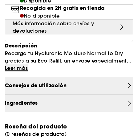
Disponible
Recogida en 2H gratis en tienda
No disponible
Más información sobre envíos y
devoluciones
Descripción
Recarga tu Hyaluronic Moisture Normal to Dry
gracias a su Eco-Refill, un envase especialmente
diseñado para reutilizar el frasco de tu crema
Leer más
una vez hayas agotado el producto. Hyaluronic
Moisture Normal to Dry es la crema hidratante de
Consejos de utilización
textura ligera ideal para piel normal a seca. Con
ácido hialurónico puro¹ y antioxidantes, ayuda a
Ingredientes
prevenir y reducir los signos de la edad para una
piel radiante.
Reseña del producto
(0 reseñas de producto)