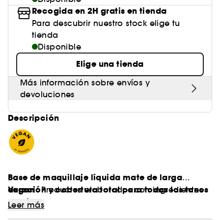
Recogida en 2H gratis en tienda
Para descubrir nuestro stock elige tu
tienda
Disponible
Elige una tienda
Más información sobre envíos y
devoluciones
Descripción
Base de maquillaje líquida mate de larga
duración y cobertura total para todos los tonos
Vegan :
Productos elaborados con ingredientes
de piel.
de origen natural.
Leer más