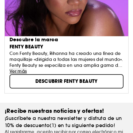
Descubre la marca
FENTY BEAUTY
Con Fenty Beauty, Rihanna ha creado una línea de
maquillaje «dirigida a todas las mujeres del mundo».
Fenty Beauty se especiliza en una amplia gama de
tonos de piel considerados como difíciles de
Ver más
maquillar, identificando tonalidades universales. ¿Su
DESCUBRIR FENTY BEAUTY
visión?: “No hay que maquillarse nunca por
obligación, ni dar la impresión de llevar un uniforme.
Debemos disfrutar de nuestra libertad, ser capaces
de arriesgarnos y probar algo nuevo o diferente”.
¡Recibe nuestras noticias y ofertas!
¡Suscríbete a nuestra newsletter y disfruta de un
10% de descuento(1) en tu siguiente pedido!
Al registrarme, acepto recibir por correo electrónico mi