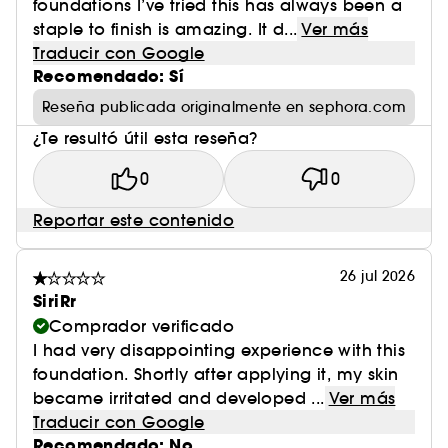
a la realidad con un acabado suave y mate que
foundations I’ve tried this has always been a
es simplemente perfecto ¿El resultado? Una
staple to finish is amazing. It d...
Ver más
fórmula cómoda y de larga duración que
Traducir con Google
Recomendado: Sí
permite que la piel luzca natural.
Reseña publicada originalmente en sephora.com
¿Te resultó útil esta reseña?
0
0
Reportar este contenido
26 jul 2026
SiriRr
Comprador verificado
I had very disappointing experience with this
foundation. Shortly after applying it, my skin
became irritated and developed ...
Ver más
Traducir con Google
Recomendado: No