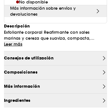
No disponible
Más información sobre envíos y
devoluciones
Descripción
Exfoliante corporal Reafirmante con sales
marinas y cereza que suaviza, compacta,
reafirma y purifica la piel.
Leer más
Combina los beneficios de la talasoterapia con
Consejos de utilización
la eficacia reafirmante de la cereza de Emilia
Romagna, activo italiano rico en Omega 3 y 6 y
Composiciones
en Vitaminas A y E.
Un tratamiento digno de los mejores centros de
Más información
belleza, con cinco propiedades:
Ingredientes
- Exfoliante y Desintoxicante: mezcla de Sales
Marinas, Sal Roja y Polvo de Hueso de Cereza