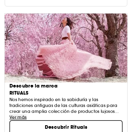
Descubre la marca
RITUALS
Nos hemos inspirado en la sabiduría y las
tradiciones antiguas de las culturas asiáticas para
crear una amplia colección de productos lujosos
pero asequibles para el cuerpo y el hogar.
Ver más
Esperamos enriquecer tu vida usando unas
Descubrir Rituals
fragancias características y únicas que han sido